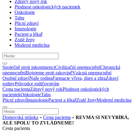
Zdravý nový rok
Plodnost onkologických pacientek
Onkologie
Tabu
Plicní zdraví
Imunologie
Pacient a lékař
Zralé ženy
Moderní medicína
Společně proti inkontinenci
Civilizační onemocnění
Chronická
onemocnění
Bojujeme proti rakovině
Vzácná onemocnění
Osobní zdraví
Naše rodina
Farmacie včera, dnes a zítra
Zdraví
rodiny
Průvodce rodičovstvím
Cesta pacienta
Zdravý nový rok
Plodnost onkologických
pacientek
Onkologie
Tabu
Plicní zdraví
Imunologie
Pacient a lékař
Zralé ženy
Moderní medicína
Domovská stránka
»
Cesta pacienta
»
REVMA SI NEVYBÍRÁ,
ALE SPOLU TO ZVLÁDNEME!
Cesta pacienta