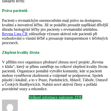
zahájení léčby.
Práva pacientů
Pacienti s revmatickým onemocněním mají právo na dostupnou,
kvalitní a inovativní léčbu. Již se podařilo prosadit například dřívější
úhradu biologické léčby pro pacienty s revmatoidní artritidou.
Revma Liga ČR
zdůrazňuje význam aktivní role pacientů při
rozhodování o vlastní léčbě a prosazuje transparentnost v léčebných
procesech.
Zlepšení kvality života
V příštím roce organizace představí zbrusu nový projekt „Revma
v klidu“, který se přímo zaměřuje na celkové zlepšení kvality života
pacientů. Organizace pomáhá vytvářet komunity, kde si pacienti
mohou vyměňovat zkušenosti a vzájemně se podporovat. Spolek
působí i lokálně, a to v Praze, Pardubicích, Jihlavě, Táboře, Ostravě
a Českých Budějovicích. Nabírá nové aktivní členy a pořádá
pravidelné srazy a rekondice.
Veškeré informace naleznete ZDE