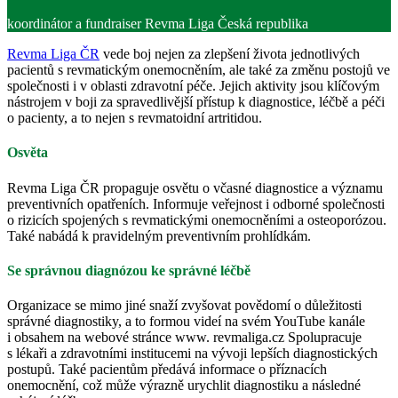
koordinátor a fundraiser Revma Liga Česká republika
Revma Liga ČR
vede boj nejen za zlepšení života jednotlivých
pacientů s revmatickým onemocněním, ale také za změnu postojů ve
společnosti i v oblasti zdravotní péče. Jejich aktivity jsou klíčovým
nástrojem v boji za spravedlivější přístup k diagnostice, léčbě a péči
o pacienty, a to nejen s revmatoidní artritidou.
Osvěta
Revma Liga ČR propaguje osvětu o včasné diagnostice a významu
preventivních opatřeních. Informuje veřejnost i odborné společnosti
o rizicích spojených s revmatickými onemocněními a osteoporózou.
Také nabádá k pravidelným preventivním prohlídkám.
Se správnou diagnózou ke správné léčbě
Organizace se mimo jiné snaží zvyšovat povědomí o důležitosti
správné diagnostiky, a to formou videí na svém YouTube kanále
i obsahem na webové stránce www. revmaliga.cz Spolupracuje
s lékaři a zdravotními institucemi na vývoji lepších diagnostických
postupů. Také pacientům předává informace o příznacích
onemocnění, což může výrazně urychlit diagnostiku a následné