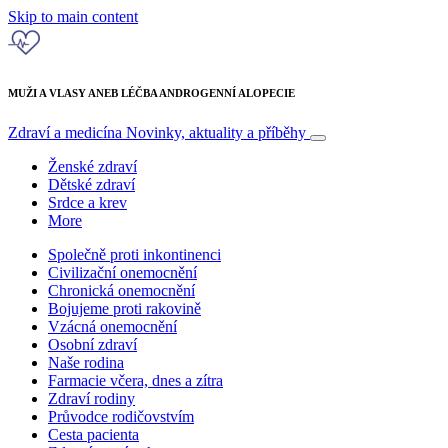
Skip to main content
MUŽI A VLASY ANEB LÉČBA ANDROGENNÍ ALOPECIE
Zdraví a medicína
Novinky, aktuality a příběhy
Ženské zdraví
Dětské zdraví
Srdce a krev
More
Společně proti inkontinenci
Civilizační onemocnění
Chronická onemocnění
Bojujeme proti rakovině
Vzácná onemocnění
Osobní zdraví
Naše rodina
Farmacie včera, dnes a zítra
Zdraví rodiny
Průvodce rodičovstvím
Cesta pacienta