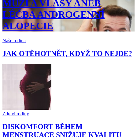
MUŽI A VLASY ANEB
LÉČBA ANDROGENNÍ
ALOPECIE
Naše rodina
JAK OTĚHOTNĚT, KDYŽ TO NEJDE?
Zdraví rodiny
DISKOMFORT BĚHEM
MENSTRUACE SNIŽUJE KVALITU