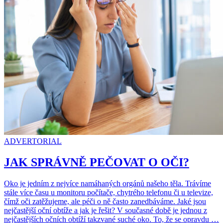
ADVERTORIAL
JAK SPRÁVNĚ PEČOVAT O OČI?
Oko je jedním z nejvíce namáhaných orgánů našeho těla. Trávíme
stále více času u monitoru počítače, chytrého telefonu či u televize,
čímž oči zatěžujeme, ale péči o ně často zanedbáváme. Jaké jsou
nejčastější oční obtíže a jak je řešit? V současné době je jednou z
nejčastějších očních obtíží takzvané suché oko. To, že se opravdu …