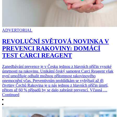
ADVERTORIAL
REVOLUČNÍ SVĚTOVÁ NOVINKA V
PREVENCI RAKOVINY: DOMÁCÍ
TEST CARCI REAGENT
Zanedbávání prevence je v Česku jednou z hlavních příčin vysoké
úmrtnosti na rakovinu. Unikátní český samotest Carci Reagent však
nyní umožňuje odhalit možnou přítomnost rakovinového
onemocnění včas. Preventivním prohlídkám se vyhýbají až tři
čtvrtiny Čechů Rakovina je u nás jednou z hlavních příčin úmrtí,
přitom až 60 % případů by se dalo zabránit prevencí. Včasná …
Continued