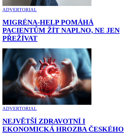
ADVERTORIAL
MIGRÉNA-HELP POMÁHÁ
PACIENTŮM ŽÍT NAPLNO, NE JEN
PŘEŽÍVAT
ADVERTORIAL
NEJVĚTŠÍ ZDRAVOTNÍ I
EKONOMICKÁ HROZBA ČESKÉHO