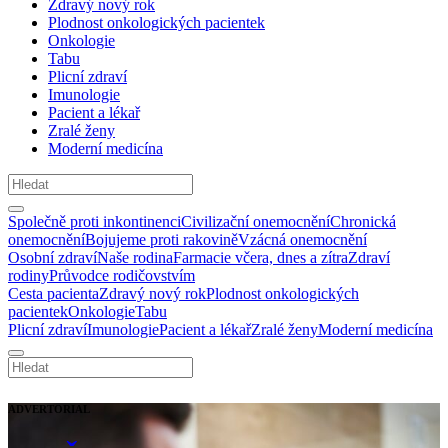
Zdravý nový rok
Plodnost onkologických pacientek
Onkologie
Tabu
Plicní zdraví
Imunologie
Pacient a lékař
Zralé ženy
Moderní medicína
Společně proti inkontinenci
Civilizační onemocnění
Chronická
onemocnění
Bojujeme proti rakovině
Vzácná onemocnění
Osobní zdraví
Naše rodina
Farmacie včera, dnes a zítra
Zdraví
rodiny
Průvodce rodičovstvím
Cesta pacienta
Zdravý nový rok
Plodnost onkologických
pacientek
Onkologie
Tabu
Plicní zdraví
Imunologie
Pacient a lékař
Zralé ženy
Moderní medicína
ADVERTORIAL