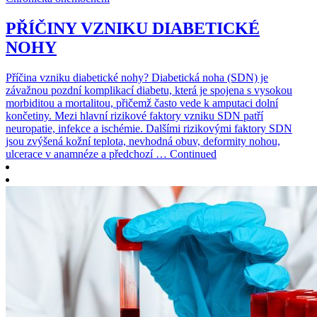
PŘÍČINY VZNIKU DIABETICKÉ
NOHY
Příčina vzniku diabetické nohy? Diabetická noha (SDN) je
závažnou pozdní komplikací diabetu, která je spojena s vysokou
morbiditou a mortalitou, přičemž často vede k amputaci dolní
končetiny. Mezi hlavní rizikové faktory vzniku SDN patří
neuropatie, infekce a ischémie. Dalšími rizikovými faktory SDN
jsou zvýšená kožní teplota, nevhodná obuv, deformity nohou,
ulcerace v anamnéze a předchozí … Continued