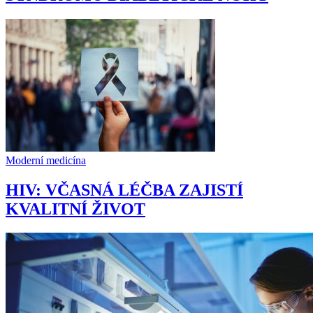
Moderní medicína
HIV: VČASNÁ LÉČBA ZAJISTÍ
KVALITNÍ ŽIVOT