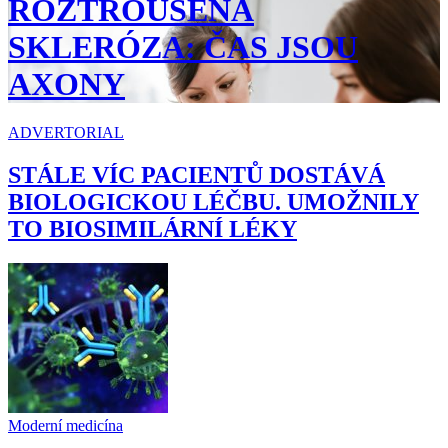
ROZTROUŠENÁ
SKLERÓZA: ČAS JSOU
AXONY
ADVERTORIAL
STÁLE VÍC PACIENTŮ DOSTÁVÁ
BIOLOGICKOU LÉČBU. UMOŽNILY
TO BIOSIMILÁRNÍ LÉKY
Moderní medicína