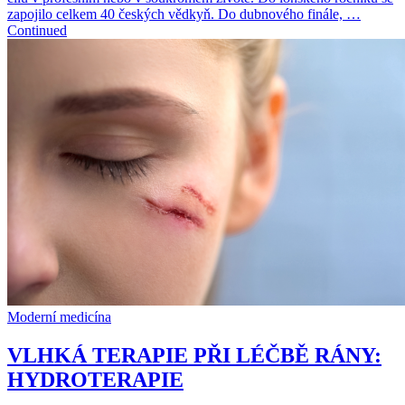
zapojilo celkem 40 českých vědkyň. Do dubnového finále, …
Continued
Moderní medicína
VLHKÁ TERAPIE PŘI LÉČBĚ RÁNY:
HYDROTERAPIE