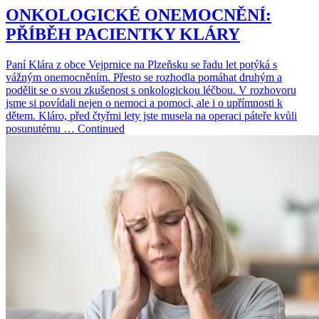
ONKOLOGICKÉ ONEMOCNĚNÍ:
PŘÍBĚH PACIENTKY KLÁRY
Paní Klára z obce Vejprnice na Plzeňsku se řadu let potýká s
vážným onemocněním. Přesto se rozhodla pomáhat druhým a
podělit se o svou zkušenost s onkologickou léčbou. V rozhovoru
jsme si povídali nejen o nemoci a pomoci, ale i o upřímnosti k
dětem. Kláro, před čtyřmi lety jste musela na operaci páteře kvůli
posunutému … Continued