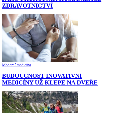
ZDRAVOTNICTVÍ
Moderní medicína
BUDOUCNOST INOVATIVNÍ
MEDICÍNY UŽ KLEPE NA DVEŘE