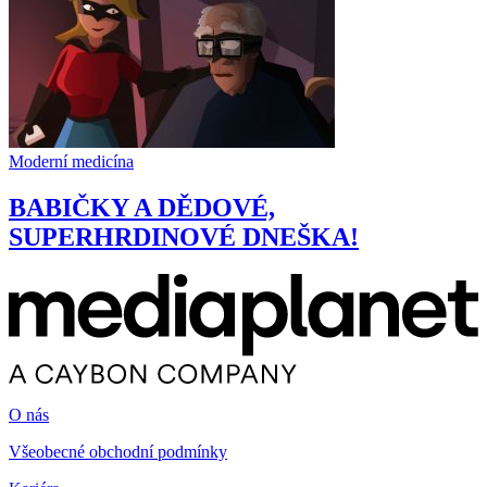
Moderní medicína
BABIČKY A DĚDOVÉ,
SUPERHRDINOVÉ DNEŠKA!
O nás
Všeobecné obchodní podmínky