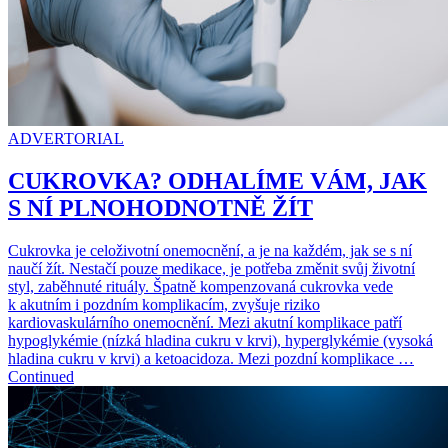
ADVERTORIAL
CUKROVKA? ODHALÍME VÁM, JAK
S NÍ PLNOHODNOTNĚ ŽÍT
Cukrovka je celoživotní onemocnění, a je na každém, jak se s ní
naučí žít. Nestačí pouze medikace, je potřeba změnit svůj životní
styl, zaběhnuté rituály. Špatně kompenzovaná cukrovka vede
k akutním i pozdním komplikacím, zvyšuje riziko
kardiovaskulárního onemocnění. Mezi akutní komplikace patří
hypoglykémie (nízká hladina cukru v krvi), hyperglykémie (vysoká
hladina cukru v krvi) a ketoacidoza. Mezi pozdní komplikace …
Continued