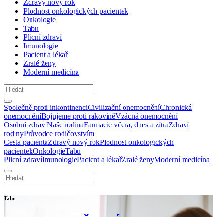
Zdravý nový rok
Plodnost onkologických pacientek
Onkologie
Tabu
Plicní zdraví
Imunologie
Pacient a lékař
Zralé ženy
Moderní medicína
Společně proti inkontinenci
Civilizační onemocnění
Chronická
onemocnění
Bojujeme proti rakovině
Vzácná onemocnění
Osobní zdraví
Naše rodina
Farmacie včera, dnes a zítra
Zdraví
rodiny
Průvodce rodičovstvím
Cesta pacienta
Zdravý nový rok
Plodnost onkologických
pacientek
Onkologie
Tabu
Plicní zdraví
Imunologie
Pacient a lékař
Zralé ženy
Moderní medicína
Tabu