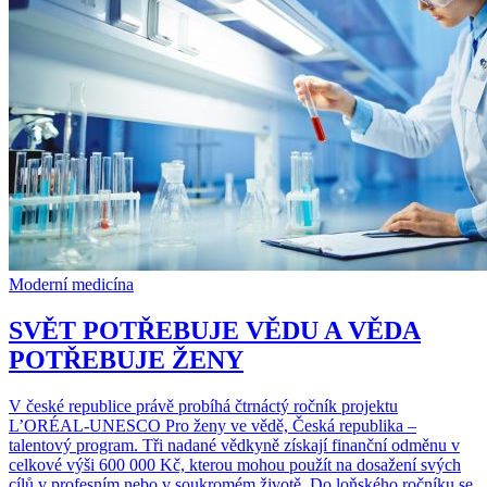
Moderní medicína
SVĚT POTŘEBUJE VĚDU A VĚDA
POTŘEBUJE ŽENY
V české republice právě probíhá čtrnáctý ročník projektu
L’ORÉAL-UNESCO Pro ženy ve vědě, Česká republika –
talentový program. Tři nadané vědkyně získají finanční odměnu v
celkové výši 600 000 Kč, kterou mohou použít na dosažení svých
cílů v profesním nebo v soukromém životě. Do loňského ročníku se