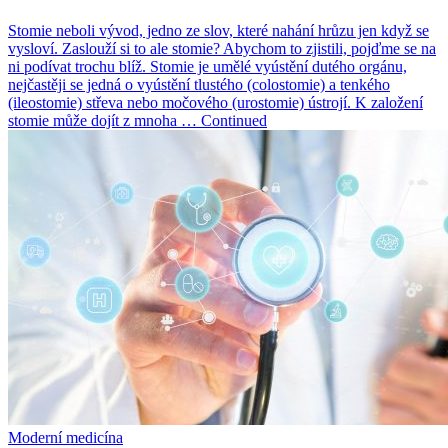
Stomie neboli vývod, jedno ze slov, které nahání hrůzu jen když se
vysloví. Zaslouží si to ale stomie? Abychom to zjistili, pojďme se na
ni podívat trochu blíž. Stomie je umělé vyústění dutého orgánu,
nejčastěji se jedná o vyústění tlustého (colostomie) a tenkého
(ileostomie) střeva nebo močového (urostomie) ústrojí. K založení
stomie může dojít z mnoha … Continued
Moderní medicína