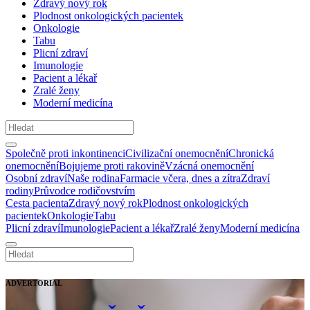
Zdravý nový rok
Plodnost onkologických pacientek
Onkologie
Tabu
Plicní zdraví
Imunologie
Pacient a lékař
Zralé ženy
Moderní medicína
Společně proti inkontinenci
Civilizační onemocnění
Chronická
onemocnění
Bojujeme proti rakovině
Vzácná onemocnění
Osobní zdraví
Naše rodina
Farmacie včera, dnes a zítra
Zdraví
rodiny
Průvodce rodičovstvím
Cesta pacienta
Zdravý nový rok
Plodnost onkologických
pacientek
Onkologie
Tabu
Plicní zdraví
Imunologie
Pacient a lékař
Zralé ženy
Moderní medicína
ADVERTORIAL