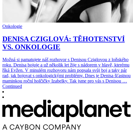
Onkologie
DENISA CZIGLOVÁ: TĚHOTENSTVÍ
VS. ONKOLOGIE
Možná si pamatujete náš rozhovor s Denisou Cziglovou z loňského
roku. Denisa bojuje a už několik let žije s nádorem v hlavě, kterému
říká Evžen. V minulém rozhovoru nám popsala svůj boj a taky pár
rad, jak bojovat s onkologickými problémy. Dnes je Denisa šťastnou
maminkou roční holčičky Izabelky. Tak jsme pro vás s Denisou …
Continued