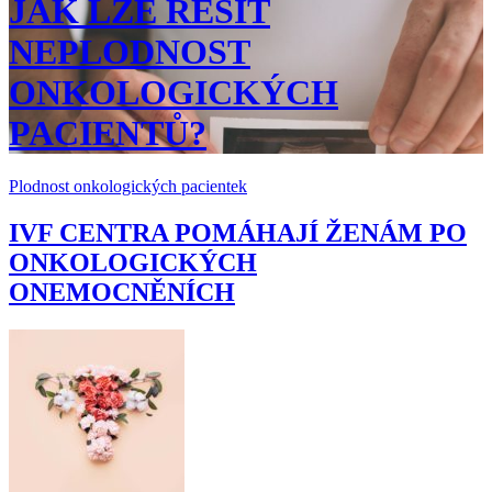
JAK LZE ŘEŠIT
NEPLODNOST
ONKOLOGICKÝCH
PACIENTŮ?
Plodnost onkologických pacientek
IVF CENTRA POMÁHAJÍ ŽENÁM PO
ONKOLOGICKÝCH
ONEMOCNĚNÍCH