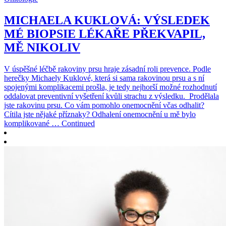
MICHAELA KUKLOVÁ: VÝSLEDEK
MÉ BIOPSIE LÉKAŘE PŘEKVAPIL,
MĚ NIKOLIV
V úspěšné léčbě rakoviny prsu hraje zásadní roli prevence. Podle
herečky Michaely Kuklové, která si sama rakovinou prsu a s ní
spojenými komplikacemi prošla, je tedy nejhorší možné rozhodnutí
oddalovat preventivní vyšetření kvůli strachu z výsledku. Prodělala
jste rakovinu prsu. Co vám pomohlo onemocnění včas odhalit?
Cítila jste nějaké příznaky? Odhalení onemocnění u mě bylo
komplikované … Continued