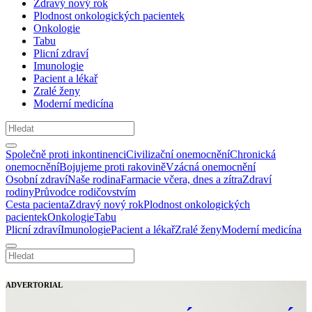
Zdravý nový rok
Plodnost onkologických pacientek
Onkologie
Tabu
Plicní zdraví
Imunologie
Pacient a lékař
Zralé ženy
Moderní medicína
Společně proti inkontinenci
Civilizační onemocnění
Chronická
onemocnění
Bojujeme proti rakovině
Vzácná onemocnění
Osobní zdraví
Naše rodina
Farmacie včera, dnes a zítra
Zdraví
rodiny
Průvodce rodičovstvím
Cesta pacienta
Zdravý nový rok
Plodnost onkologických
pacientek
Onkologie
Tabu
Plicní zdraví
Imunologie
Pacient a lékař
Zralé ženy
Moderní medicína
ADVERTORIAL