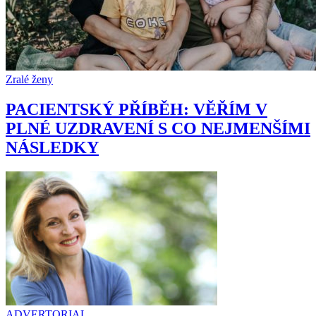
Zralé ženy
PACIENTSKÝ PŘÍBĚH: VĚŘÍM V
PLNÉ UZDRAVENÍ S CO NEJMENŠÍMI
NÁSLEDKY
ADVERTORIAL