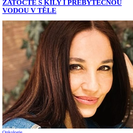
ZATOČTE S KILY I PŘEBYTEČNOU
VODOU V TĚLE
Onkologie