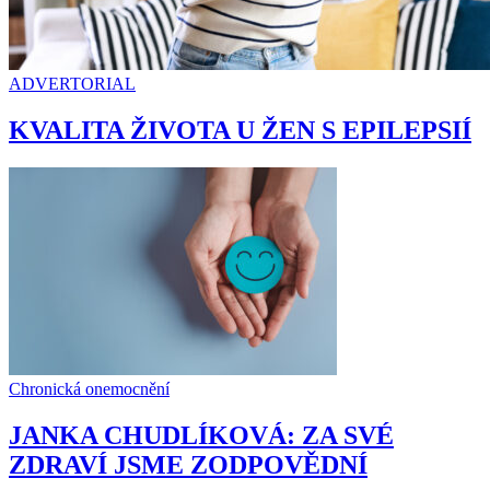
ADVERTORIAL
KVALITA ŽIVOTA U ŽEN S EPILEPSIÍ
Chronická onemocnění
JANKA CHUDLÍKOVÁ: ZA SVÉ
ZDRAVÍ JSME ZODPOVĚDNÍ