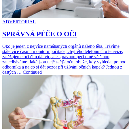
ADVERTORIAL
SPRÁVNÁ PÉČE O OČI
Oko je jeden z nejvíce namáhaných orgánů našeho těla. Trávíme
stále více času u monitoru počítače, chytrého telefonu či u televize,
zatěžujeme oči čím dál víc, ale správnou péči o ně většinou
zanedbáváme. Jaké jsou nejčastější oční obtíže, kdy vyhledat pomoc
odborníka a na co si dát pozor při užívání očních kapek? Jednou z
častých … Continued