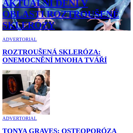
AKTUÁLNÍ DĚNÍ V
OBLASTI ROZTROUŠENÉ
SKLERÓZY
ADVERTORIAL
ROZTROUŠENÁ SKLERÓZA:
ONEMOCNĚNÍ MNOHA TVÁŘÍ
ADVERTORIAL
TONYA GRAVES: OSTEOPORÓZA