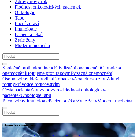
Zdravý nový rok
Plodnost onkologických pacientek
Onkologie
Tabu
Plicní zdraví
Imunologie
Pacient a lékař
Zralé ženy
Moderní medicína
Společně proti inkontinenci
Civilizační onemocnění
Chronická
onemocnění
Bojujeme proti rakovině
Vzácná onemocnění
Osobní zdraví
Naše rodina
Farmacie včera, dnes a zítra
Zdraví
rodiny
Průvodce rodičovstvím
Cesta pacienta
Zdravý nový rok
Plodnost onkologických
pacientek
Onkologie
Tabu
Plicní zdraví
Imunologie
Pacient a lékař
Zralé ženy
Moderní medicína
Chronická onemocnění