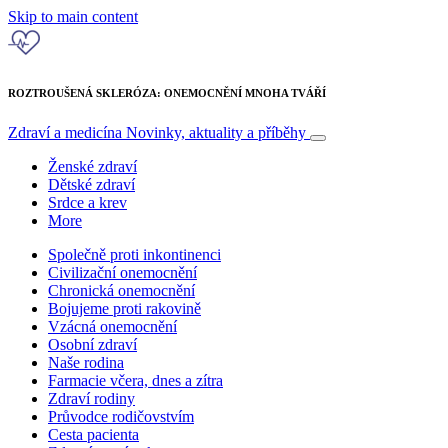
Skip to main content
ROZTROUŠENÁ SKLERÓZA: ONEMOCNĚNÍ MNOHA TVÁŘÍ
Zdraví a medicína
Novinky, aktuality a příběhy
Ženské zdraví
Dětské zdraví
Srdce a krev
More
Společně proti inkontinenci
Civilizační onemocnění
Chronická onemocnění
Bojujeme proti rakovině
Vzácná onemocnění
Osobní zdraví
Naše rodina
Farmacie včera, dnes a zítra
Zdraví rodiny
Průvodce rodičovstvím
Cesta pacienta