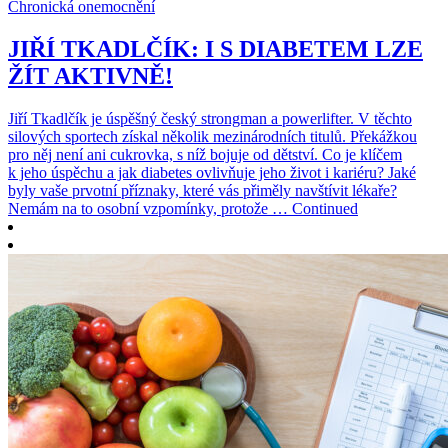
Chronická onemocnění
JIŘÍ TKADLČÍK: I S DIABETEM LZE
ŽÍT AKTIVNĚ!
Jiří Tkadlčík je úspěšný český strongman a powerlifter. V těchto
silových sportech získal několik mezinárodních titulů. Překážkou
pro něj není ani cukrovka, s níž bojuje od dětství. Co je klíčem
k jeho úspěchu a jak diabetes ovlivňuje jeho život i kariéru? Jaké
byly vaše prvotní příznaky, které vás přiměly navštívit lékaře?
Nemám na to osobní vzpomínky, protože … Continued