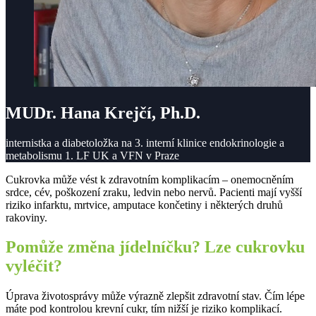
MUDr. Hana Krejčí, Ph.D.
internistka a diabetoložka na 3. interní klinice endokrinologie a
metabolismu 1. LF UK a VFN v Praze
Cukrovka může vést k zdravotním komplikacím – onemocněním
srdce, cév, poškození zraku, ledvin nebo nervů. Pacienti mají vyšší
riziko infarktu, mrtvice, amputace končetiny i některých druhů
rakoviny.
Pomůže změna jídelníčku? Lze cukrovku
vyléčit?
Úprava životosprávy může výrazně zlepšit zdravotní stav. Čím lépe
máte pod kontrolou krevní cukr, tím nižší je riziko komplikací.