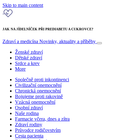
Skip to main content
JAK NA JÍDELNÍČEK PŘI PREDIABETU A CUKROVCE?
Zdraví a medicína
Novinky, aktuality a příběhy
Ženské zdraví
Dětské zdraví
Srdce a krev
More
Společně proti inkontinenci
Civilizační onemocnění
Chronická onemocnění
Bojujeme proti rakovině
Vzácná onemocnění
Osobní zdraví
Naše rodina
Farmacie včera, dnes a zítra
Zdraví rodiny
Průvodce rodičovstvím
Cesta pacienta