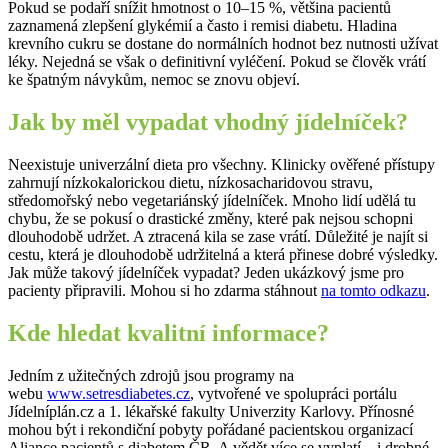
Pokud se podaří snížit hmotnost o 10–15 %, většina pacientů
zaznamená zlepšení glykémií a často i remisi diabetu. Hladina
krevního cukru se dostane do normálních hodnot bez nutnosti užívat
léky. Nejedná se však o definitivní vyléčení. Pokud se člověk vrátí
ke špatným návykům, nemoc se znovu objeví.
Jak by měl vypadat vhodný jídelníček?
Neexistuje univerzální dieta pro všechny. Klinicky ověřené přístupy
zahrnují nízkokalorickou dietu, nízkosacharidovou stravu,
středomořský nebo vegetariánský jídelníček. Mnoho lidí udělá tu
chybu, že se pokusí o drastické změny, které pak nejsou schopni
dlouhodobě udržet. A ztracená kila se zase vrátí. Důležité je najít si
cestu, která je dlouhodobě udržitelná a která přinese dobré výsledky.
Jak může takový jídelníček vypadat? Jeden ukázkový jsme pro
pacienty připravili. Mohou si ho zdarma stáhnout
na tomto odkazu
.
Kde hledat kvalitní informace?
Jedním z užitečných zdrojů jsou programy na
webu
www.setresdiabetes.cz
, vytvořené ve spolupráci portálu
Jídelníplán.cz a 1. lékařské fakulty Univerzity Karlovy. Přínosné
mohou být i rekondiční pobyty pořádané pacientskou organizací
Aliance pacientů s diabetem ČR. A vědět více se vyplatí – i drobné