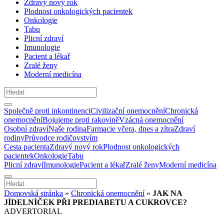
Zdravý nový rok
Plodnost onkologických pacientek
Onkologie
Tabu
Plicní zdraví
Imunologie
Pacient a lékař
Zralé ženy
Moderní medicína
Společně proti inkontinenci
Civilizační onemocnění
Chronická
onemocnění
Bojujeme proti rakovině
Vzácná onemocnění
Osobní zdraví
Naše rodina
Farmacie včera, dnes a zítra
Zdraví
rodiny
Průvodce rodičovstvím
Cesta pacienta
Zdravý nový rok
Plodnost onkologických
pacientek
Onkologie
Tabu
Plicní zdraví
Imunologie
Pacient a lékař
Zralé ženy
Moderní medicína
Domovská stránka
»
Chronická onemocnění
»
JAK NA
JÍDELNÍČEK PŘI PREDIABETU A CUKROVCE?
ADVERTORIAL