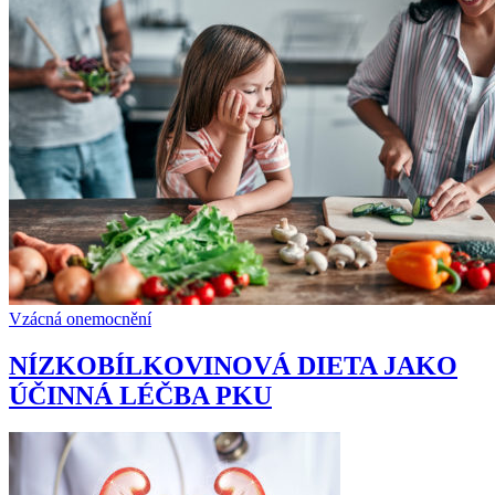
Vzácná onemocnění
NÍZKOBÍLKOVINOVÁ DIETA JAKO
ÚČINNÁ LÉČBA PKU