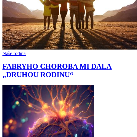
Naše rodina
FABRYHO CHOROBA MI DALA
„DRUHOU RODINU“