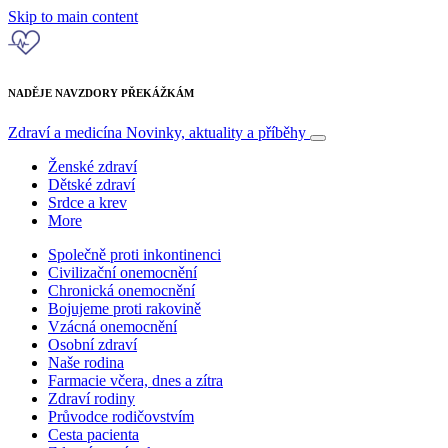
Skip to main content
NADĚJE NAVZDORY PŘEKÁŽKÁM
Zdraví a medicína
Novinky, aktuality a příběhy
Ženské zdraví
Dětské zdraví
Srdce a krev
More
Společně proti inkontinenci
Civilizační onemocnění
Chronická onemocnění
Bojujeme proti rakovině
Vzácná onemocnění
Osobní zdraví
Naše rodina
Farmacie včera, dnes a zítra
Zdraví rodiny
Průvodce rodičovstvím
Cesta pacienta