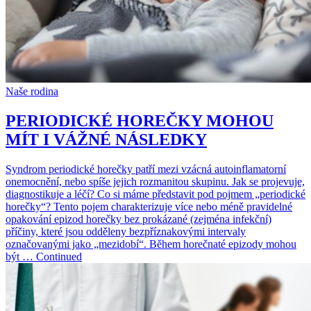
Naše rodina
PERIODICKÉ HOREČKY MOHOU
MÍT I VÁŽNÉ NÁSLEDKY
Syndrom periodické horečky patří mezi vzácná autoinflamatorní
onemocnění, nebo spíše jejich rozmanitou skupinu. Jak se projevuje,
diagnostikuje a léčí? Co si máme představit pod pojmem „periodické
horečky“? Tento pojem charakterizuje více nebo méně pravidelné
opakování epizod horečky bez prokázané (zejména infekční)
příčiny, které jsou odděleny bezpříznakovými intervaly
označovanými jako „mezidobí“. Během horečnaté epizody mohou
být … Continued