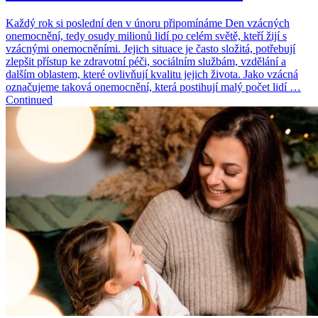
Každý rok si poslední den v únoru připomínáme Den vzácných
onemocnění, tedy osudy milionů lidí po celém světě, kteří žijí s
vzácnými onemocněními. Jejich situace je často složitá, potřebují
zlepšit přístup ke zdravotní péči, sociálním službám, vzdělání a
dalším oblastem, které ovlivňují kvalitu jejich života. Jako vzácná
označujeme taková onemocnění, která postihují malý počet lidí …
Continued