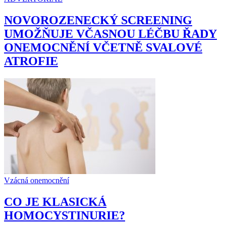
NOVOROZENECKÝ SCREENING
UMOŽŇUJE VČASNOU LÉČBU ŘADY
ONEMOCNĚNÍ VČETNĚ SVALOVÉ
ATROFIE
Vzácná onemocnění
CO JE KLASICKÁ
HOMOCYSTINURIE?