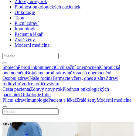
Zdravý nový rok
Plodnost onkologických pacientek
Onkologie
Tabu
Plicní zdraví
Imunologie
Pacient a lékař
Zralé ženy
Moderní medicína
Společně proti inkontinenci
Civilizační onemocnění
Chronická
onemocnění
Bojujeme proti rakovině
Vzácná onemocnění
Osobní zdraví
Naše rodina
Farmacie včera, dnes a zítra
Zdraví
rodiny
Průvodce rodičovstvím
Cesta pacienta
Zdravý nový rok
Plodnost onkologických
pacientek
Onkologie
Tabu
Plicní zdraví
Imunologie
Pacient a lékař
Zralé ženy
Moderní medicína
ADVERTORIAL