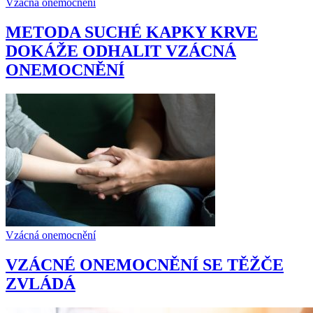
Vzácná onemocnění
METODA SUCHÉ KAPKY KRVE
DOKÁŽE ODHALIT VZÁCNÁ
ONEMOCNĚNÍ
Vzácná onemocnění
VZÁCNÉ ONEMOCNĚNÍ SE TĚŽČE
ZVLÁDÁ