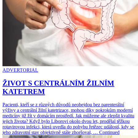
ADVERTORIAL
ŽIVOT S CENTRÁLNÍM ŽILNÍM
KATETREM
Pacienti, kteří se z různých důvodů neobejdou bez parenterální
výživy a centrální žilní katetrizace, mohou díky pokrokům moderní
medicíny již žít v domácím prostředí. Jak můžeme ale zlepšit kvalitu
jejich života? Když bylo Liborovi okolo dvou let, prodělal těžkou
rotavirovou infekci, která uvedla do pohybu řetězec událostí, kdy se
jeho zdravotní stav objektivně stále zhoršoval, … Continued