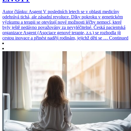
Autor článku: Asgent V posledních letech se v oblasti medicíny
odehrává tichá, ale zásadní revoluce. Díky pokroku v genetickém
výzkumu a terapii se otevírají nové možnosti léčby nemocí, které
byly ještě nedávno považovány za nevyléčitelné. Česká pacientská
organizace Asgent (Asociace genové terapie, z.s.) se rozhodla jít
cestou inovace a přinést naději rodinám, jejichž děti se … Continued