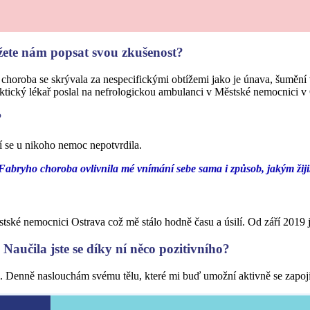
žete nám popsat svou zkušenost?
oroba se skrývala za nespecifickými obtížemi jako je únava, šumění v
ktický lékař poslal na nefrologickou ambulanci v Městské nemocnici v
?
tí se u nikoho nemoc nepotvrdila.
Fabryho choroba ovlivnila mé vnímání sebe sama i způsob, jakým žiji
tské nemocnici Ostrava což mě stálo hodně času a úsilí. Od září 2019 j
Naučila jste se díky ní něco pozitivního?
. Denně naslouchám svému tělu, které mi buď umožní aktivně se zapojit