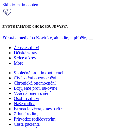
Skip to main content
ŽIVOT S FABRYHO CHOROBOU JE VÝZVA
Zdraví a medicína
Novinky, aktuality a příběhy
Ženské zdraví
Dětské zdraví
Srdce a krev
More
Společně proti inkontinenci
Civilizační onemocnění
Chronická onemocnění
Bojujeme proti rakovině
Vzácná onemocnění
Osobní zdraví
Naše rodina
Farmacie včera, dnes a zítra
Zdraví rodiny
Průvodce rodičovstvím
Cesta pacienta