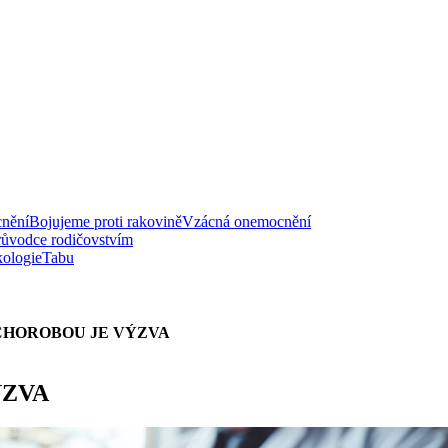
nění
Bojujeme proti rakovině
Vzácná onemocnění
růvodce rodičovstvím
ologie
Tabu
CHOROBOU JE VÝZVA
ÝZVA