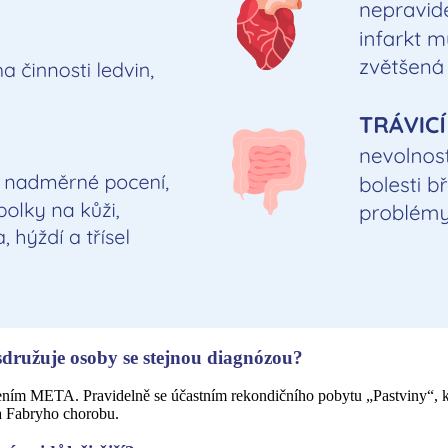
 sdružuje osoby se stejnou diagnózou?
žením META. Pravidelně se účastním rekondičního pobytu „Pastviny“, kd
na Fabryho chorobu.