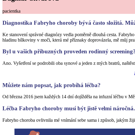
pacientka
Diagnostika Fabryho choroby bývá často složitá. Mů
Ke stanovení správné diagnózy vedla poměrně dlouhá cesta. Fabryho ch
hladinu bílkoviny v moči, která mé příznaky doprovázela, mě můj pra
Byl u vašich příbuzných proveden rodinný screening
Ano. Vyšetření se podrobili oba synové a jeden z mých bratrů, naštěs
Můžete nám popsat, jak probíhá léčba?
Od března 2016 jsem každých 14 dní dojížděla na infuzní léčbu v Měs
Léčba Fabryho choroby musí být jistě velmi náročná. 
Fabryho choroba ovlivnila mé vnímání sebe sama i způsob, jakým žiji