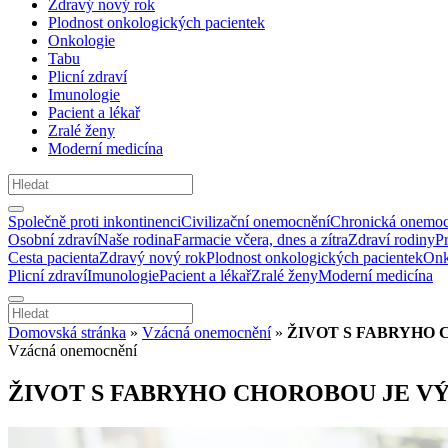
Zdravý nový rok
Plodnost onkologických pacientek
Onkologie
Tabu
Plicní zdraví
Imunologie
Pacient a lékař
Zralé ženy
Moderní medicína
Společně proti inkontinenci
Civilizační onemocnění
Chronická onemoc
Osobní zdraví
Naše rodina
Farmacie včera, dnes a zítra
Zdraví rodiny
P
Cesta pacienta
Zdravý nový rok
Plodnost onkologických pacientek
Onk
Plicní zdraví
Imunologie
Pacient a lékař
Zralé ženy
Moderní medicína
Domovská stránka
»
Vzácná onemocnění
»
ŽIVOT S FABRYHO 
Vzácná onemocnění
ŽIVOT S FABRYHO CHOROBOU JE V