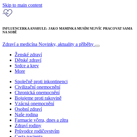
Skip to main content
INFLUENCERKA ANSHULE: JAKO MAMINKA MUSÍM NEJVÍC PRACOVAT SAMA
NA SOBĚ
Zdraví a medicína
Novinky, aktuality a příběhy
Ženské zdraví
Dětské zdraví
Srdce a krev
More
Společně proti inkontinenci
Civilizační onemocnění
Chronická onemocnění
Bojujeme proti rakovině
Vzácná onemocnění
Osobní zdraví
Naše rodina
Farmacie včera, dnes a zítra
Zdraví rodiny
Průvodce rodičovstvím
Cesta pacienta