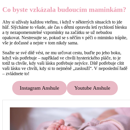
Co byste vzkázala budoucím maminkám?
Aby si užívaly každou vteřinu, i když v některých situacích to jde
hůř. Slýcháme to všude, ale čas s dětmi opravdu letí rychlostí blesku
a ty nezapomenutelné vzpomínky na začátku se už nebudou
opakovat. Nestresujte se, pokud se s něčím v péči o miminko trápíte,
vše je dočasné a nejste v tom nikdy sama.
Snažte se své dítě vést, ne mu určovat cestu, buďte po jeho boku,
když vás potřebuje – například ve chvíli hysterického pláče, to je
totiž ta chvíle, kdy vaši lásku potřebuje nejvíce. Dítě potřebuje cítit
vaši lásku ve chvíli, kdy si to nejméně „zaslouží“. V neposlední řadě
– zvládnete to!
Instagram Anshule
Youtube Anshule