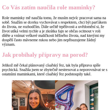
Co Vás zatím naučila role maminky?
Role maminky mě naučila tomu, že musím nejvíc pracovat sama na
sobě. Snažím se dcerku vychovávat s respektem, chci být parťákem
do života, ne rozhodčím. Dále určitě trpělivosti a uvědomění si, že
život utíká velmi rychle a je zkrátka fajn se občas ocitnout v roli
dítěte a vnímat veškeré maličkosti běžného života, nad kterými my
dospělí často mávneme rukou nebo jim nepřisuzujeme žádný
význam.
Jak probíhaly přípravy na porod?
Jelikož mě čekal plánovaný císařský řez, tak byla příprava spíše
psychická. Snažila jsem se zbytečně nestresovat a neporovnávat se s
ostatními maminkami, které císařský řez podstoupily také.