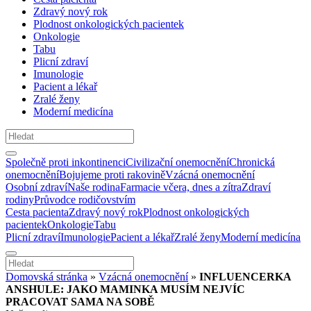
Zdravý nový rok
Plodnost onkologických pacientek
Onkologie
Tabu
Plicní zdraví
Imunologie
Pacient a lékař
Zralé ženy
Moderní medicína
Společně proti inkontinenci
Civilizační onemocnění
Chronická
onemocnění
Bojujeme proti rakovině
Vzácná onemocnění
Osobní zdraví
Naše rodina
Farmacie včera, dnes a zítra
Zdraví
rodiny
Průvodce rodičovstvím
Cesta pacienta
Zdravý nový rok
Plodnost onkologických
pacientek
Onkologie
Tabu
Plicní zdraví
Imunologie
Pacient a lékař
Zralé ženy
Moderní medicína
Domovská stránka
»
Vzácná onemocnění
»
INFLUENCERKA
ANSHULE: JAKO MAMINKA MUSÍM NEJVÍC
PRACOVAT SAMA NA SOBĚ