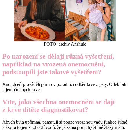
FOTO: archiv Anshule
Po narození se dělají různá vyšetření,
například na vrozená onemocnění,
podstoupili jste takové vyšetření?
Ano, dceři prováděli přímo v porodnici odběr krve z paty. Odebírali
jí jen pár kapek krve.
Víte, jaká všechna onemocnění se dají
z krve dítěte diagnostikovat?
Abych byla upřímná, pamatuji si pouze vrozenou vadu funkce štítné
žlázy, a to jen z toho důvodů, že já sama poruchy štítné žlázy mám.