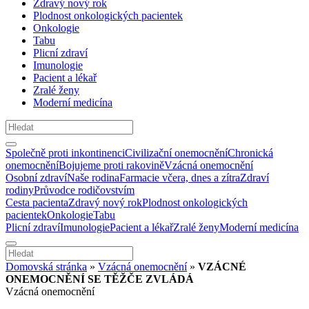
Zdravý nový rok
Plodnost onkologických pacientek
Onkologie
Tabu
Plicní zdraví
Imunologie
Pacient a lékař
Zralé ženy
Moderní medicína
Společně proti inkontinenci
Civilizační onemocnění
Chronická
onemocnění
Bojujeme proti rakovině
Vzácná onemocnění
Osobní zdraví
Naše rodina
Farmacie včera, dnes a zítra
Zdraví
rodiny
Průvodce rodičovstvím
Cesta pacienta
Zdravý nový rok
Plodnost onkologických
pacientek
Onkologie
Tabu
Plicní zdraví
Imunologie
Pacient a lékař
Zralé ženy
Moderní medicína
Domovská stránka
»
Vzácná onemocnění
»
VZÁCNÉ
ONEMOCNĚNÍ SE TĚŽČE ZVLÁDÁ
Vzácná onemocnění