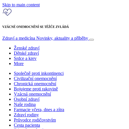
Skip to main content
VZÁCNÉ ONEMOCNĚNÍ SE TĚŽČE ZVLÁDÁ
Zdraví a medicína
Novinky, aktuality a příběhy
Ženské zdraví
Dětské zdraví
Srdce a krev
More
Společně proti inkontinenci
Civilizační onemocnění
Chronická onemocnění
Bojujeme proti rakovině
Vzácná onemocnění
Osobní zdraví
Naše rodina
Farmacie včera, dnes a zítra
Zdraví rodiny
Průvodce rodičovstvím
Cesta pacienta