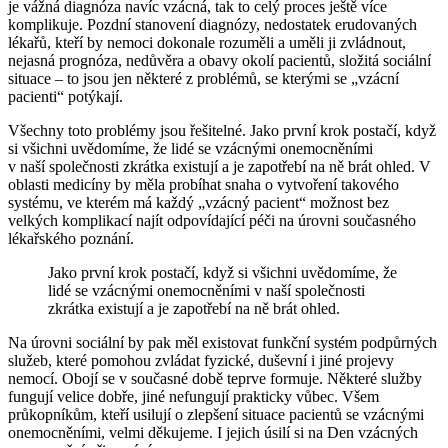
je vážná diagnóza navíc vzácná, tak to celý proces ještě více
komplikuje. Pozdní stanovení diagnózy, nedostatek erudovaných
lékařů, kteří by nemoci dokonale rozuměli a uměli ji zvládnout,
nejasná prognóza, nedůvěra a obavy okolí pacientů, složitá sociální
situace – to jsou jen některé z problémů, se kterými se „vzácní
pacienti“ potýkají.
Všechny toto problémy jsou řešitelné. Jako první krok postačí, když
si všichni uvědomíme, že lidé se vzácnými onemocněními
v naší společnosti zkrátka existují a je zapotřebí na ně brát ohled. V
oblasti medicíny by měla probíhat snaha o vytvoření takového
systému, ve kterém má každý „vzácný pacient“ možnost bez
velkých komplikací najít odpovídající péči na úrovni současného
lékařského poznání.
Jako první krok postačí, když si všichni uvědomíme, že
lidé se vzácnými onemocněními v naší společnosti
zkrátka existují a je zapotřebí na ně brát ohled.
Na úrovni sociální by pak měl existovat funkční systém podpůrných
služeb, které pomohou zvládat fyzické, duševní i jiné projevy
nemocí. Obojí se v současné době teprve formuje. Některé služby
fungují velice dobře, jiné nefungují prakticky vůbec. Všem
průkopníkům, kteří usilují o zlepšení situace pacientů se vzácnými
onemocněními, velmi děkujeme. I jejich úsilí si na Den vzácných