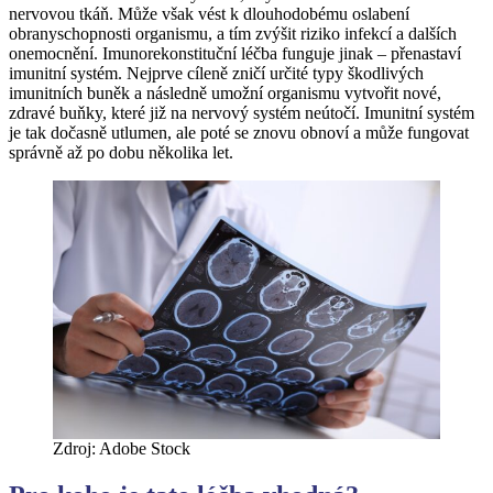
nervovou tkáň. Může však vést k dlouhodobému oslabení
obranyschopnosti organismu, a tím zvýšit riziko infekcí a dalších
onemocnění. Imunorekonstituční léčba funguje jinak – přenastaví
imunitní systém. Nejprve cíleně zničí určité typy škodlivých
imunitních buněk a následně umožní organismu vytvořit nové,
zdravé buňky, které již na nervový systém neútočí. Imunitní systém
je tak dočasně utlumen, ale poté se znovu obnoví a může fungovat
správně až po dobu několika let.
Zdroj: Adobe Stock