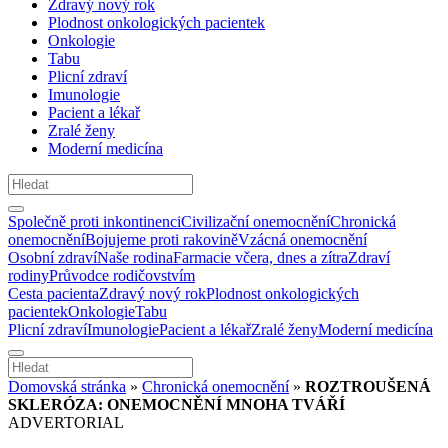
Zdravý nový rok
Plodnost onkologických pacientek
Onkologie
Tabu
Plicní zdraví
Imunologie
Pacient a lékař
Zralé ženy
Moderní medicína
Společně proti inkontinenci
Civilizační onemocnění
Chronická
onemocnění
Bojujeme proti rakovině
Vzácná onemocnění
Osobní zdraví
Naše rodina
Farmacie včera, dnes a zítra
Zdraví
rodiny
Průvodce rodičovstvím
Cesta pacienta
Zdravý nový rok
Plodnost onkologických
pacientek
Onkologie
Tabu
Plicní zdraví
Imunologie
Pacient a lékař
Zralé ženy
Moderní medicína
Domovská stránka
»
Chronická onemocnění
»
ROZTROUŠENÁ
SKLERÓZA: ONEMOCNĚNÍ MNOHA TVÁŘÍ
ADVERTORIAL