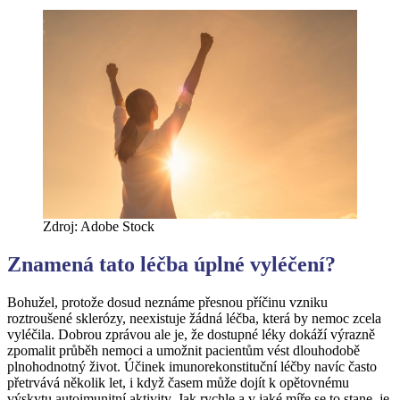
Zdroj: Adobe Stock
Znamená tato léčba úplné vyléčení?
Bohužel, protože dosud neznáme přesnou příčinu vzniku
roztroušené sklerózy, neexistuje žádná léčba, která by nemoc zcela
vyléčila. Dobrou zprávou ale je, že dostupné léky dokáží výrazně
zpomalit průběh nemoci a umožnit pacientům vést dlouhodobě
plnohodnotný život. Účinek imunorekonstituční léčby navíc často
přetrvává několik let, i když časem může dojít k opětovnému
výskytu autoimunitní aktivity. Jak rychle a v jaké míře se to stane, je