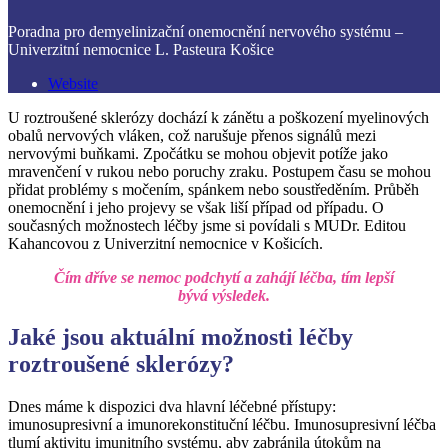
Poradna pro demyelinizační onemocnění nervového systému –
Univerzitní nemocnice L. Pasteura Košice
Website
U roztroušené sklerózy dochází k zánětu a poškození myelinových
obalů nervových vláken, což narušuje přenos signálů mezi
nervovými buňkami. Zpočátku se mohou objevit potíže jako
mravenčení v rukou nebo poruchy zraku. Postupem času se mohou
přidat problémy s močením, spánkem nebo soustředěním. Průběh
onemocnění i jeho projevy se však liší případ od případu. O
současných možnostech léčby jsme si povídali s MUDr. Editou
Kahancovou z Univerzitní nemocnice v Košicích.
Čím dříve se nemoc podchytí a zahájí léčba, tím lepší
bývá výsledek.
Jaké jsou aktuální možnosti léčby
roztroušené sklerózy?
Dnes máme k dispozici dva hlavní léčebné přístupy:
imunosupresivní a imunorekonstituční léčbu. Imunosupresivní léčba
tlumí aktivitu imunitního systému, aby zabránila útokům na