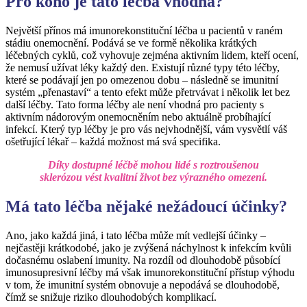
Pro koho je tato léčba vhodná?
Největší přínos má imunorekonstituční léčba u pacientů v raném
stádiu onemocnění. Podává se ve formě několika krátkých
léčebných cyklů, což vyhovuje zejména aktivním lidem, kteří ocení,
že nemusí užívat léky každý den. Existují různé typy této léčby,
které se podávají jen po omezenou dobu – následně se imunitní
systém „přenastaví“ a tento efekt může přetrvávat i několik let bez
další léčby. Tato forma léčby ale není vhodná pro pacienty s
aktivním nádorovým onemocněním nebo aktuálně probíhající
infekcí. Který typ léčby je pro vás nejvhodnější, vám vysvětlí váš
ošetřující lékař – každá možnost má svá specifika.
Díky dostupné léčbě mohou lidé s roztroušenou
sklerózou vést kvalitní život bez výrazného omezení.
Má tato léčba nějaké nežádoucí účinky?
Ano, jako každá jiná, i tato léčba může mít vedlejší účinky –
nejčastěji krátkodobé, jako je zvýšená náchylnost k infekcím kvůli
dočasnému oslabení imunity. Na rozdíl od dlouhodobě působící
imunosupresivní léčby má však imunorekonstituční přístup výhodu
v tom, že imunitní systém obnovuje a nepodává se dlouhodobě,
čímž se snižuje riziko dlouhodobých komplikací.