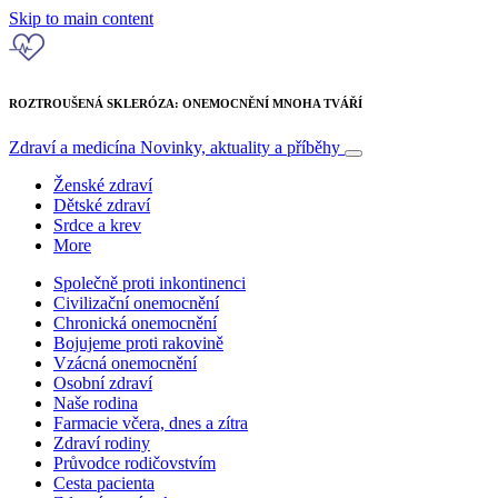
Skip to main content
ROZTROUŠENÁ SKLERÓZA: ONEMOCNĚNÍ MNOHA TVÁŘÍ
Zdraví a medicína
Novinky, aktuality a příběhy
Ženské zdraví
Dětské zdraví
Srdce a krev
More
Společně proti inkontinenci
Civilizační onemocnění
Chronická onemocnění
Bojujeme proti rakovině
Vzácná onemocnění
Osobní zdraví
Naše rodina
Farmacie včera, dnes a zítra
Zdraví rodiny
Průvodce rodičovstvím
Cesta pacienta