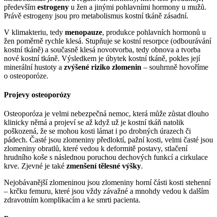
především
estrogeny
u žen a jinými pohlavními hormony u mužů.
Právě estrogeny jsou pro metabolismus kostní tkáně zásadní.
V klimakteriu, tedy
menopauze
, produkce pohlavních hormonů u
žen poměrně rychle klesá. Stupňuje se kostní resorpce (odbourávání
kostní tkáně) a současně klesá novotvorba, tedy obnova a tvorba
nové kostní tkáně. Výsledkem je úbytek kostní tkáně, pokles její
minerální hustoty a
zvýšené riziko zlomenin
– souhrnně hovoříme
o osteoporóze.
Projevy osteoporózy
Osteoporóza je velmi nebezpečná nemoc, která může zůstat dlouho
klinicky němá a projeví se až když už je kostní tkáň natolik
poškozená, že se mohou kosti lámat i po drobných úrazech či
pádech. Časté jsou zlomeniny předloktí, pažní kosti, velmi časté jsou
zlomeniny obratlů, které vedou k deformitě postavy, stlačení
hrudního koše s následnou poruchou dechových funkcí a cirkulace
krve. Zjevné je také
zmenšení tělesné výšky
.
Nejobávanější zlomeninou jsou zlomeniny horní části kosti stehenní
– krčku femuru, které jsou vždy závažné a mnohdy vedou k dalším
zdravotním komplikacím a ke smrti pacienta.