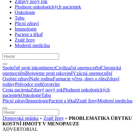
Zdravý nový rok
Plodnost onkologických pacientek
Onkologie
Tabu
Plicní zdraví
Imunologie
Pacient a lékař
Zralé ženy
Moderní medicína
Společně proti inkontinenci
Civilizační onemocnění
Chronická
onemocnění
Bojujeme proti rakovině
Vzácná onemocnění
Osobní zdraví
Naše rodina
Farmacie včera, dnes a zítra
Zdraví
rodiny
Průvodce rodičovstvím
Cesta pacienta
Zdravý nový rok
Plodnost onkologických
pacientek
Onkologie
Tabu
Plicní zdraví
Imunologie
Pacient a lékař
Zralé ženy
Moderní medicína
Domovská stránka
»
Zralé ženy
»
PROBLEMATIKA ÚBYTKU
KOSTNÍ HMOTY V MENOPAUZE
ADVERTORIAL