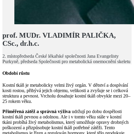
prof. MUDr. VLADIMÍR PALIČKA,
CSc., dr.h.c.
2. místopředseda České lékařské společnosti Jana Evangelisty
Purkyně, předseda Společnosti pro metabolická onemocnění skeletu
Období růstu
Kostní tkáň je metabolicky velmi živý orgán. V dětství a dospívání
kosti rostou, přibývá jejich objemu, velikosti a zvyšuje se i celková
struktura a pevnost. Vrcholu dosahuje kostní tkáň obvykle mezi 20–
25 rokem věku.
Přiměřená zátěž a správná výživa
udržují po dobu dospělosti
kostní tkáň pevnou a odolnou. Ale i v tomto věku stále v kostní
tkáni probíhá živý metabolismus, který umožňuje opravy drobných
poškození a přizpůsobuje kostní tkáň potřebné zátěži. Tento
metabolismus je řízen a regulován hormony, které tělo produkuje,