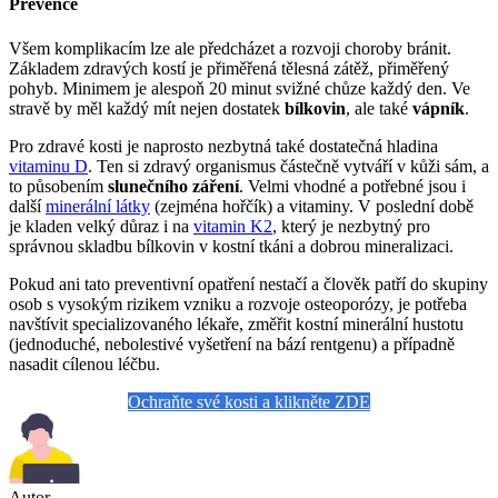
Prevence
Všem komplikacím lze ale předcházet a rozvoji choroby bránit.
Základem zdravých kostí je přiměřená tělesná zátěž, přiměřený
pohyb. Minimem je alespoň 20 minut svižné chůze každý den. Ve
stravě by měl každý mít nejen dostatek
bílkovin
, ale také
vápník
.
Pro zdravé kosti je naprosto nezbytná také dostatečná hladina
vitaminu
D
. Ten si zdravý organismus částečně vytváří v kůži sám, a
to působením
slunečního záření
. Velmi vhodné a potřebné jsou i
další
minerální látky
(zejména hořčík) a vitaminy. V poslední době
je kladen velký důraz i na
vitamin K2
, který je nezbytný pro
správnou skladbu bílkovin v kostní tkáni a dobrou mineralizaci.
Pokud ani tato preventivní opatření nestačí a člověk patří do skupiny
osob s vysokým rizikem vzniku a rozvoje osteoporózy, je potřeba
navštívit specializovaného lékaře, změřit kostní minerální hustotu
(jednoduché, nebolestivé vyšetření na bází rentgenu) a případně
nasadit cílenou léčbu.
Ochraňte své kosti a klikněte ZDE
Autor