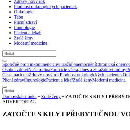
Zdravý nový rok
Plodnost onkologických pacientek
Onkologie
Tabu
Plicní zdraví
Imunologie
Pacient a lékař
Zralé ženy
Moderní medicína
Společně proti inkontinenci
Civilizační onemocnění
Chronická onemoc
Osobní zdraví
Naše rodina
Farmacie včera, dnes a zítra
Zdraví rodiny
P
Cesta pacienta
Zdravý nový rok
Plodnost onkologických pacientek
Onk
Plicní zdraví
Imunologie
Pacient a lékař
Zralé ženy
Moderní medicína
Domovská stránka
»
Zralé ženy
»
ZATOČTE S KILY I PŘEBY
ADVERTORIAL
ZATOČTE S KILY I PŘEBYTEČNOU V