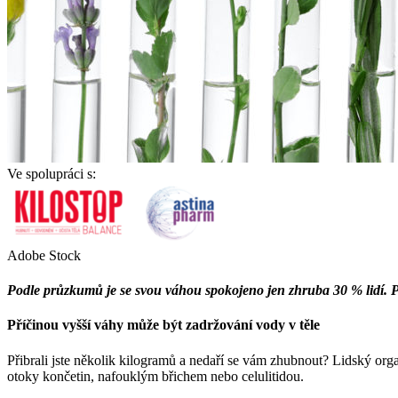
Ve spolupráci s:
Adobe Stock
Podle průzkumů je se svou váhou spokojeno jen zhruba 30 % lidí. Pa
Příčinou vyšší váhy může být zadržování vody v těle
Přibrali jste několik kilogramů a nedaří se vám zhubnout? Lidský or
otoky končetin, nafouklým břichem nebo celulitidou.