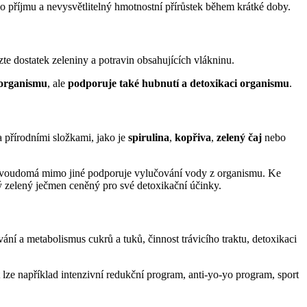
o příjmu a nevysvětlitelný hmotnostní přírůstek během krátké doby.
zte dostatek zeleniny a potravin obsahujících vlákninu.
 organismu
, ale
podporuje také hubnutí a detoxikaci organismu
.
a přírodními složkami, jako je
spirulina
,
kopřiva
,
zelený čaj
nebo
 dvoudomá mimo jiné podporuje vylučování vody z organismu. Ke
adý zelený ječmen ceněný pro své detoxikační účinky.
ní a metabolismus cukrů a tuků, činnost trávicího traktu, detoxikaci
t lze například intenzivní redukční program, anti-yo-yo program, sport