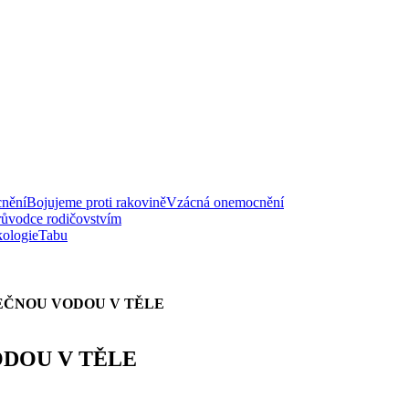
nění
Bojujeme proti rakovině
Vzácná onemocnění
růvodce rodičovstvím
ologie
Tabu
TEČNOU VODOU V TĚLE
ODOU V TĚLE