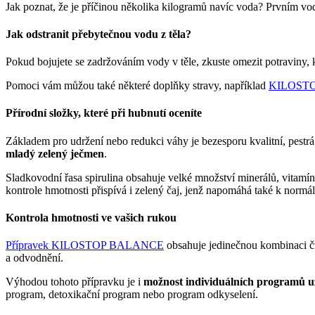
Jak poznat, že je příčinou několika kilogramů navíc voda? Prvním vo
Jak odstranit přebytečnou vodu z těla?
Pokud bojujete se zadržováním vody v těle, zkuste omezit potraviny, kt
Pomoci vám můžou také některé doplňky stravy, například
KILOST
Přírodní složky, které při hubnutí oceníte
Základem pro udržení nebo redukci váhy je bezesporu kvalitní, pestrá
mladý zelený ječmen
.
Sladkovodní řasa spirulina obsahuje velké množství minerálů, vita
kontrole hmotnosti přispívá i zelený čaj, jenž napomáhá také k normál
Kontrola hmotnosti ve vašich rukou
Přípravek KILOSTOP BALANCE
obsahuje jedinečnou kombinaci čty
a odvodnění.
Výhodou tohoto přípravku je i
možnost individuálních programů u
program, detoxikační program nebo program odkyselení.