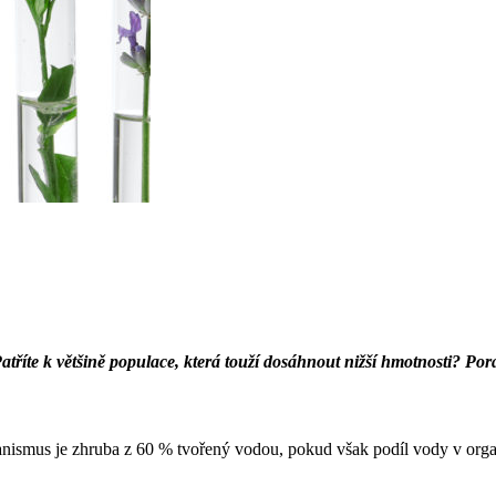
tříte k většině populace, která touží dosáhnout nižší hmotnosti? Po
ganismus je zhruba z 60 % tvořený vodou, pokud však podíl vody v organ