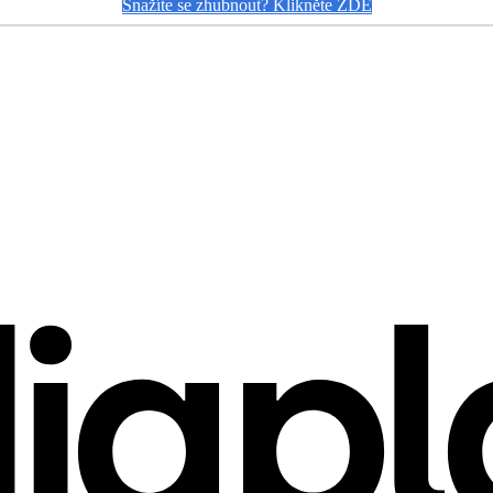
Snažíte se zhubnout? Klikněte ZDE
ů