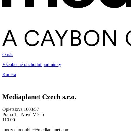
O nás
Všeobecné obchodní podmínky
Kariéra
Mediaplanet Czech s.r.o.
Opletalova 1603/57
Praha 1 – Nové Město
110 00
mpczechrepublic@mediaplanet.com