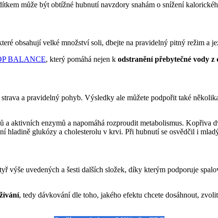
dítkem může být obtížné hubnutí navzdory snahám o snížení kalorickéh
eré obsahují velké množství soli, dbejte na pravidelný pitný režim a je
OP BALANCE
, který pomáhá nejen k
odstranění přebytečné vody z
 strava a pravidelný pohyb. Výsledky ale můžete podpořit také několik
mínů a aktivních enzymů a napomáhá rozproudit metabolismus. Kopřiva
ní hladině glukózy a cholesterolu v krvi. Při hubnutí se osvědčil i ml
ř výše uvedených a šesti dalších složek, díky kterým podporuje spalová
žívání
, tedy dávkování dle toho, jakého efektu chcete dosáhnout, zvoli