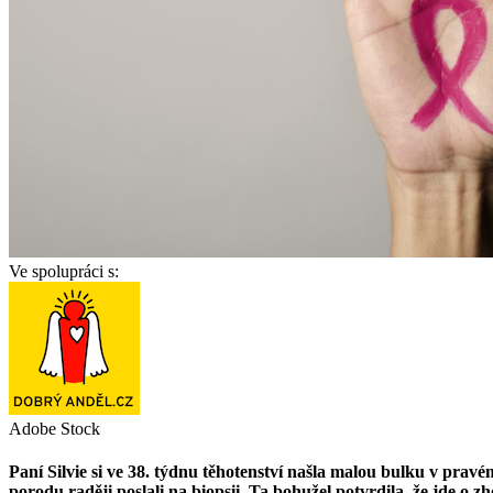
Ve spolupráci s:
Adobe Stock
Paní Silvie si ve 38. týdnu těhotenství našla malou bulku v pravém 
porodu raději poslali na biopsii. Ta bohužel potvrdila, že jde o 