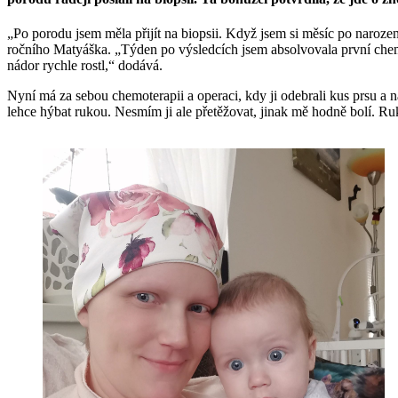
„Po porodu jsem měla přijít na biopsii. Když jsem si měsíc po naroze
ročního Matyáška. „Týden po výsledcích jsem absolvovala první chemote
nádor rychle rostl,“ dodává.
Nyní má za sebou chemoterapii a operaci, kdy ji odebrali kus prsu a
lehce hýbat rukou. Nesmím ji ale přetěžovat, jinak mě hodně bolí. Ruk