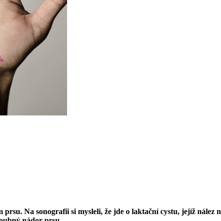
prsu. Na sonografii si mysleli, že jde o laktační cystu, jejíž nález 
zhoubný nádor prsu.