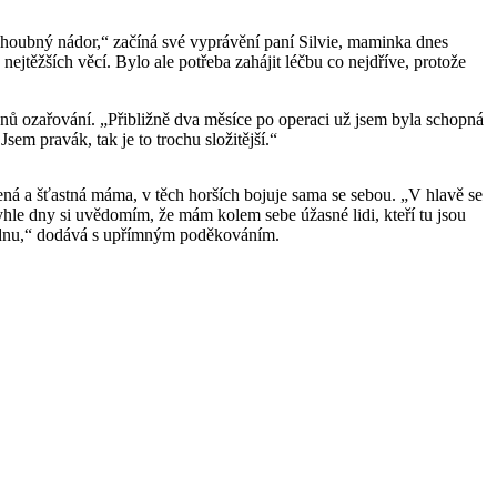
 zhoubný nádor,“ začíná své vyprávění paní Silvie, maminka dnes
ejtěžších věcí. Bylo ale potřeba zahájit léčbu co nejdříve, protože
dnů ozařování. „Přibližně dva měsíce po operaci už jsem byla schopná
em pravák, tak je to trochu složitější.“
ojená a šťastná máma, v těch horších bojuje sama se sebou. „V hlavě se
yhle dny si uvědomím, že mám kolem sebe úžasné lidi, kteří tu jsou
ládnu,“ dodává s upřímným poděkováním.