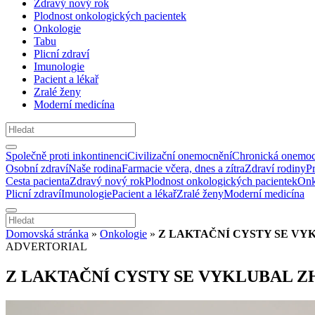
Zdravý nový rok
Plodnost onkologických pacientek
Onkologie
Tabu
Plicní zdraví
Imunologie
Pacient a lékař
Zralé ženy
Moderní medicína
Společně proti inkontinenci
Civilizační onemocnění
Chronická onemoc
Osobní zdraví
Naše rodina
Farmacie včera, dnes a zítra
Zdraví rodiny
P
Cesta pacienta
Zdravý nový rok
Plodnost onkologických pacientek
Onk
Plicní zdraví
Imunologie
Pacient a lékař
Zralé ženy
Moderní medicína
Domovská stránka
»
Onkologie
»
Z LAKTAČNÍ CYSTY SE V
ADVERTORIAL
Z LAKTAČNÍ CYSTY SE VYKLUBAL 