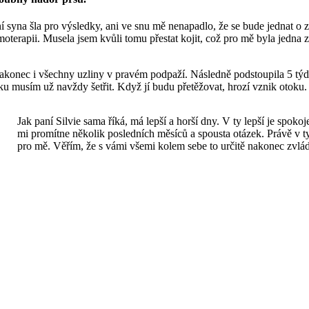
ní syna šla pro výsledky, ani ve snu mě nenapadlo, že se bude jednat o
rapii. Musela jsem kvůli tomu přestat kojit, což pro mě byla jedna z n
 nakonec i všechny uzliny v pravém podpaží. Následně podstoupila 5 tý
u musím už navždy šetřit. Když jí budu přetěžovat, hrozí vznik otoku. Js
Jak paní Silvie sama říká, má lepší a horší dny. V ty lepší je spok
mi promítne několik posledních měsíců a spousta otázek. Právě v t
pro mě. Věřím, že s vámi všemi kolem sebe to určitě nakonec zv