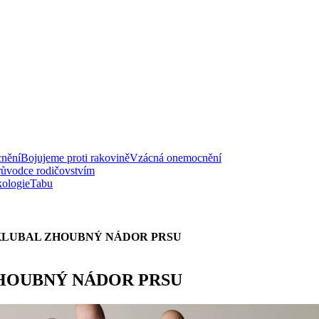
nění
Bojujeme proti rakovině
Vzácná onemocnění
růvodce rodičovstvím
ologie
Tabu
YKLUBAL ZHOUBNÝ NÁDOR PRSU
ZHOUBNÝ NÁDOR PRSU