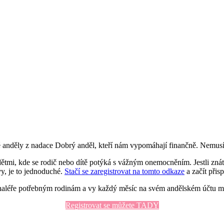
anděly z nadace Dobrý anděl, kteří nám vypomáhají finančně. Nemusím 
dětmi, kde se rodič nebo dítě potýká s vážným onemocněním. Jestli zn
vy, je to jednoduché.
Stačí se zaregistrovat na tomto odkaze
a začít přisp
léře potřebným rodinám a vy každý měsíc na svém andělském účtu může
Registrovat se můžete TADY