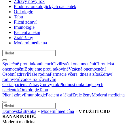
Zdravý nový rok
Plodnost onkologických pacientek
Onkologie
Tabu
Plicní zdraví
Imunologie
Pacient a lékař
Zralé ženy
Moderní medicína
Společně proti inkontinenci
Civilizační onemocnění
Chronická
onemocnění
Bojujeme proti rakovině
Vzácná onemocnění
Osobní zdraví
Naše rodina
Farmacie včera, dnes a zítra
Zdraví
rodiny
Průvodce rodičovstvím
Cesta pacienta
Zdravý nový rok
Plodnost onkologických
pacientek
Onkologie
Tabu
Plicní zdraví
Imunologie
Pacient a lékař
Zralé ženy
Moderní medicína
Domovská stránka
»
Moderní medicína
»
VYUŽITÍ CBD –
KANABINOIDŮ
Moderní medicína