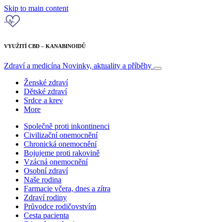
Skip to main content
VYUŽITÍ CBD – KANABINOIDŮ
Zdraví a medicína
Novinky, aktuality a příběhy
Ženské zdraví
Dětské zdraví
Srdce a krev
More
Společně proti inkontinenci
Civilizační onemocnění
Chronická onemocnění
Bojujeme proti rakovině
Vzácná onemocnění
Osobní zdraví
Naše rodina
Farmacie včera, dnes a zítra
Zdraví rodiny
Průvodce rodičovstvím
Cesta pacienta