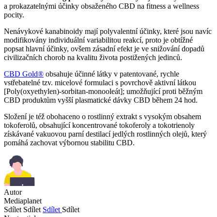
a prokazatelnými účinky obsaženého CBD na fitness a wellness
pocity.
Nenávykové kanabinoidy mají polyvalentní účinky, které jsou navíc
modifikovány individuální variabilitou reakcí, proto je obtížné
popsat hlavní účinky, ovšem zásadní efekt je ve snižování dopadů
civilizačních chorob na kvalitu života postižených jedinců.
CBD Gold®
obsahuje účinné látky v patentované, rychle
vstřebatelné tzv. micelové formulaci s povrchově aktivní látkou
[Poly(oxyethylen)-sorbitan-monooleát]; umožňující proti běžným
CBD produktům vyšší plasmatické dávky CBD během 24 hod.
Složení je též obohaceno o rostlinný extrakt s vysokým obsahem
tokoferolů, obsahující koncentrované tokoferoly a tokotrienoly
získávané vakuovou parní destilací jedlých rostlinných olejů, který
pomáhá zachovat výbornou stabilitu CBD.
Autor
Mediaplanet
Sdílet
Sdílet
Sdílet
Sdílet