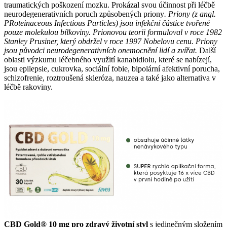
traumatických poškození mozku. Prokázal svou účinnost při léčbě
neurodegenerativních poruch způsobených priony
. Priony (z angl.
PRoteinaceous Infectious Particles) jsou infekční částice tvořené
pouze molekulou bílkoviny. Prionovou teorii formuloval v roce 1982
Stanley Prusiner, který obdržel v roce 1997 Nobelovu cenu. Priony
jsou původci neurodegenerativních onemocnění lidí a zvířat.
Další
oblasti výzkumu léčebného využití kanabidiolu, které se nabízejí,
jsou epilepsie, cukrovka, sociální fobie, bipolární afektivní porucha,
schizofrenie, roztroušená skleróza, nauzea a také jako alternativa v
léčbě rakoviny.
CBD Gold® 10 mg pro zdravý životní styl
s jedinečným složením