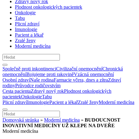
Zdravý nový rok
Plodnost onkologických pacientek
Onkologie
Tabu
Plicní zdraví
Imunologie
Pacient a lékař
Zralé ženy
Moderní medicína
Společně proti inkontinenci
Civilizační onemocnění
Chronická
onemocnění
Bojujeme proti rakovině
Vzácná onemocnění
Osobní zdraví
Naše rodina
Farmacie včera, dnes a zítra
Zdraví
rodiny
Průvodce rodičovstvím
Cesta pacienta
Zdravý nový rok
Plodnost onkologických
pacientek
Onkologie
Tabu
Plicní zdraví
Imunologie
Pacient a lékař
Zralé ženy
Moderní medicína
Domovská stránka
»
Moderní medicína
»
BUDOUCNOST
INOVATIVNÍ MEDICÍNY UŽ KLEPE NA DVEŘE
Moderní medicína