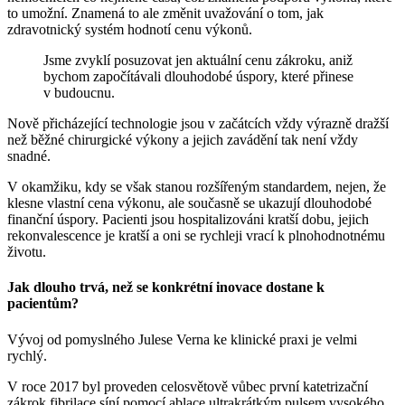
to umožní. Znamená to ale změnit uvažování o tom, jak
zdravotnický systém hodnotí cenu výkonů.
Jsme zvyklí posuzovat jen aktuální cenu zákroku, aniž
bychom započítávali dlouhodobé úspory, které přinese
v budoucnu.
Nově přicházející technologie jsou v začátcích vždy výrazně dražší
než běžné chirurgické výkony a jejich zavádění tak není vždy
snadné.
V okamžiku, kdy se však stanou rozšířeným standardem, nejen, že
klesne vlastní cena výkonu, ale současně se ukazují dlouhodobé
finanční úspory. Pacienti jsou hospitalizováni kratší dobu, jejich
rekonvalescence je kratší a oni se rychleji vrací k plnohodnotnému
životu.
Jak dlouho trvá, než se konkrétní inovace dostane k
pacientům?
Vývoj od pomyslného Julese Verna ke klinické praxi je velmi
rychlý.
V roce 2017 byl proveden celosvětově vůbec první katetrizační
zákrok fibrilace síní pomocí ablace ultrakrátkým pulsem vysokého