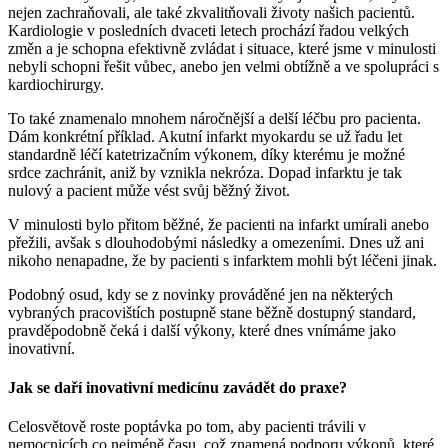
nejen zachraňovali, ale také zkvalitňovali životy našich pacientů.
Kardiologie v posledních dvaceti letech prochází řadou velkých
změn a je schopna efektivně zvládat i situace, které jsme v minulosti
nebyli schopni řešit vůbec, anebo jen velmi obtížně a ve spolupráci s
kardiochirurgy.
To také znamenalo mnohem náročnější a delší léčbu pro pacienta.
Dám konkrétní příklad. Akutní infarkt myokardu se už řadu let
standardně léčí katetrizačním výkonem, díky kterému je možné
srdce zachránit, aniž by vznikla nekróza. Dopad infarktu je tak
nulový a pacient může vést svůj běžný život.
V minulosti bylo přitom běžné, že pacienti na infarkt umírali anebo
přežili, avšak s dlouhodobými následky a omezeními. Dnes už ani
nikoho nenapadne, že by pacienti s infarktem mohli být léčeni jinak.
Podobný osud, kdy se z novinky prováděné jen na některých
vybraných pracovištích postupně stane běžně dostupný standard,
pravděpodobně čeká i další výkony, které dnes vnímáme jako
inovativní.
Jak se daří inovativní medicínu zavádět do praxe?
Celosvětově roste poptávka po tom, aby pacienti trávili v
nemocnicích co nejméně času, což znamená podporu výkonů, které