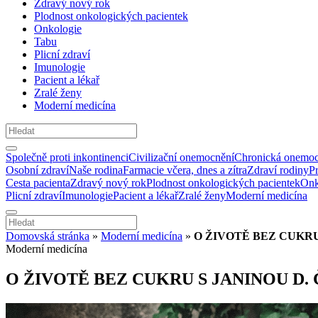
Zdravý nový rok
Plodnost onkologických pacientek
Onkologie
Tabu
Plicní zdraví
Imunologie
Pacient a lékař
Zralé ženy
Moderní medicína
Společně proti inkontinenci
Civilizační onemocnění
Chronická onemoc
Osobní zdraví
Naše rodina
Farmacie včera, dnes a zítra
Zdraví rodiny
P
Cesta pacienta
Zdravý nový rok
Plodnost onkologických pacientek
Onk
Plicní zdraví
Imunologie
Pacient a lékař
Zralé ženy
Moderní medicína
Domovská stránka
»
Moderní medicína
»
O ŽIVOTĚ BEZ CUKRU
Moderní medicína
O ŽIVOTĚ BEZ CUKRU S JANINOU D.