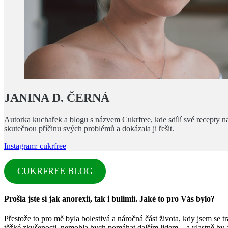
JANINA D. ČERNÁ
Autorka kuchařek a blogu s názvem Cukrfree, kde sdílí své recepty na 
skutečnou příčinu svých problémů a dokázala ji řešit.
Instagram: cukrfree
CUKRFREE BLOG
Prošla jste si jak anorexií, tak i bulimií. Jaké to pro Vás bylo?
Přestože to pro mě byla bolestivá a náročná část života, kdy jsem se
těžké zkušenosti, nemohla bych pomáhat dalším lidem – a vlastně by a