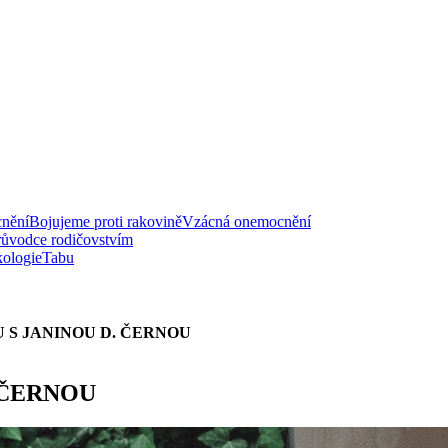
nění
Bojujeme proti rakovině
Vzácná onemocnění
růvodce rodičovstvím
ologie
Tabu
 S JANINOU D. ČERNOU
 ČERNOU