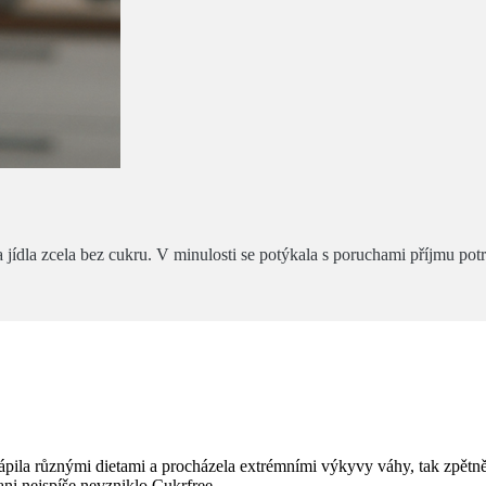
jídla zcela bez cukru. V minulosti se potýkala s poruchami příjmu potra
 trápila různými dietami a procházela extrémními výkyvy váhy, tak zpět
ni nejspíše nevzniklo Cukrfree.