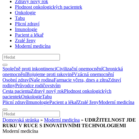
Zdravý nový rok
Plodnost onkologických pacientek
Onkologie
Tabu
Plicní zdraví
Imunologie
Pacient a lékař
Zralé ženy
Moderní medicína
Společně proti inkontinenci
Civilizační onemocnění
Chronická
onemocnění
Bojujeme proti rakovině
Vzácná onemocnění
Osobní zdraví
Naše rodina
Farmacie včera, dnes a zítra
Zdraví
rodiny
Průvodce rodičovstvím
Cesta pacienta
Zdravý nový rok
Plodnost onkologických
pacientek
Onkologie
Tabu
Plicní zdraví
Imunologie
Pacient a lékař
Zralé ženy
Moderní medicína
Domovská stránka
»
Moderní medicína
»
UDRŽITELNOST JDE
RUKU V RUCE S INOVATIVNÍMI TECHNOLOGIEMI
Moderní medicína