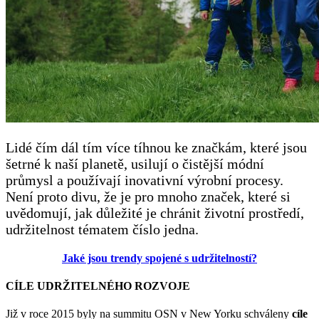
Lidé čím dál tím více tíhnou ke značkám, které jsou
šetrné k naší planetě, usilují o čistější módní
průmysl a používají inovativní výrobní procesy.
Není proto divu, že je pro mnoho značek, které si
uvědomují, jak důležité je chránit životní prostředí,
udržitelnost tématem číslo jedna.
Jaké jsou trendy spojené s udržitelností
?
CÍLE UDRŽITELNÉHO ROZVOJE
Již v roce 2015 byly na summitu OSN v New Yorku schváleny
cíle