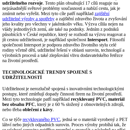
udržitelného rozvoje
. Tento plán obsahující 17 cílů reaguje na
nejzásadnější světové problémy současnosti a nabízí cestu, jak je
zmírnit nebo vyřešit. Mezi tyto cíle patří například
zajištění
udržitelné výroby a spotřeby
a zajištění zdravého života a zvyšování
jeho kvality pro všechny v jakémkoliv věku. Výzva cílila nejen na
vlády jednotlivých zemí, ale také na podniky. Jedním z podniků
působících v České republice, který se rozhodl na výzvu reagovat a
jít cestou udržitelnosti, je například společnost
Intersport
. Filosofií
společnosti Intersport je podpora zdravého životního stylu celé
rodiny včetně dětí, udržitelné řešení v oblasti surovin, technologií a
výrobních procesů a také zlepšování vlivu dodavatelského řetězce
na životní prostředí.
TECHNOLOGICKÉ TRENDY SPOJENÉ S
UDRŽITELNOSTÍ
Udržitelnost je nerozlučně spojená s inovativními technologickými
postupy, které zmírňují dopady činnosti firem na životní prostředí.
Mezi tyto technologie patří například
recyklovaný PVC, materiál
bez obsahu PFC
, který je z 60 % složený z obnovitelných zdrojů,
nebo třeba
oblečení z kávy
.
Co se týče
recyklovaného PVC
, jedná se o materiál vyrobený z PET
láhví nebo jiných odpadních surovin. Proces výroby probíhá tak, že
se výchozí surovina nejdříve promění v granulát a následně na přízi