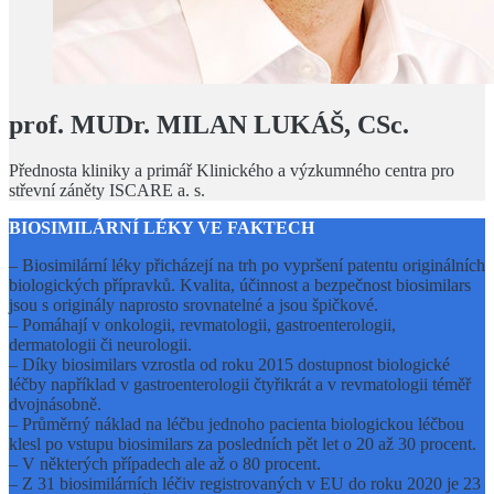
prof. MUDr. MILAN LUKÁŠ, CSc.
Přednosta kliniky a primář Klinického a výzkumného centra pro
střevní záněty ISCARE a. s.
BIOSIMILÁRNÍ LÉKY VE FAKTECH
– Biosimilární léky přicházejí na trh po vypršení patentu originálních
biologických přípravků. Kvalita, účinnost a bezpečnost biosimilars
jsou s originály naprosto srovnatelné a jsou špičkové.
– Pomáhají v onkologii, revmatologii, gastroenterologii,
dermatologii či neurologii.
– Díky biosimilars vzrostla od roku 2015 dostupnost biologické
léčby například v gastroenterologii čtyřikrát a v revmatologii téměř
dvojnásobně.
– Průměrný náklad na léčbu jednoho pacienta biologickou léčbou
klesl po vstupu biosimilars za posledních pět let o 20 až 30 procent.
– V některých případech ale až o 80 procent.
– Z 31 biosimilárních léčiv registrovaných v EU do roku 2020 je 23