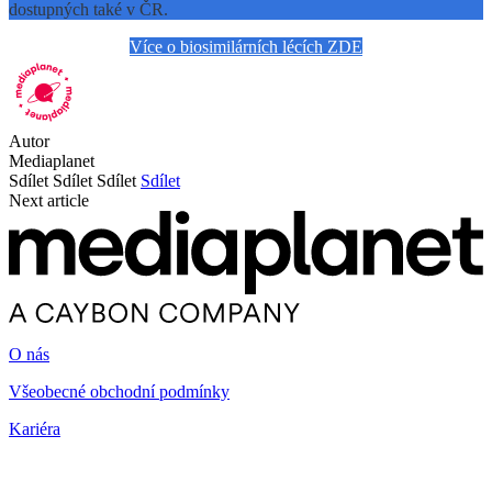
dostupných také v ČR.
Více o biosimilárních lécích ZDE
Autor
Mediaplanet
Sdílet
Sdílet
Sdílet
Sdílet
Next article
O nás
Všeobecné obchodní podmínky
Kariéra