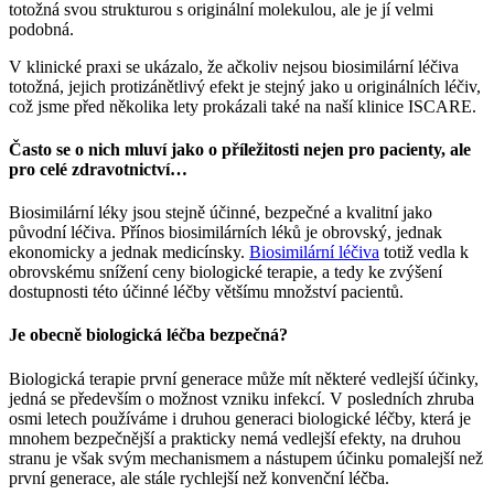
totožná svou strukturou s originální molekulou, ale je jí velmi
podobná.
V klinické praxi se ukázalo, že ačkoliv nejsou biosimilární léčiva
totožná, jejich protizánětlivý efekt je stejný jako u originálních léčiv,
což jsme před několika lety prokázali také na naší klinice ISCARE.
Často se o nich mluví jako o příležitosti nejen pro pacienty, ale
pro celé zdravotnictví…
Biosimilární léky jsou stejně účinné, bezpečné a kvalitní jako
původní léčiva. Přínos biosimilárních léků je obrovský, jednak
ekonomicky a jednak medicínsky.
Biosimilární léčiva
totiž vedla k
obrovskému snížení ceny biologické terapie, a tedy ke zvýšení
dostupnosti této účinné léčby většímu množství pacientů.
Je obecně biologická léčba bezpečná?
Biologická terapie první generace může mít některé vedlejší účinky,
jedná se především o možnost vzniku infekcí. V posledních zhruba
osmi letech používáme i druhou generaci biologické léčby, která je
mnohem bezpečnější a prakticky nemá vedlejší efekty, na druhou
stranu je však svým mechanismem a nástupem účinku pomalejší než
první generace, ale stále rychlejší než konvenční léčba.