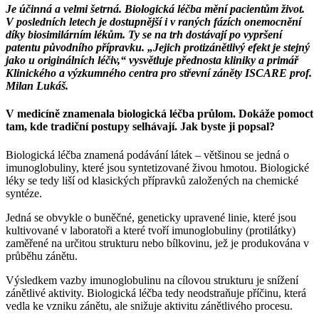
Je účinná a velmi šetrná. Biologická léčba mění pacientům život.
V posledních letech je dostupnější i v raných fázích onemocnění
díky biosimilárním lékům. Ty se na trh dostávají po vypršení
patentu původního přípravku. „Jejich protizánětlivý efekt je stejný
jako u originálních léčiv,“ vysvětluje přednosta kliniky a primář
Klinického a výzkumného centra pro střevní záněty ISCARE prof.
Milan Lukáš.
V medicíně znamenala biologická léčba průlom. Dokáže pomoct
tam, kde tradiční postupy selhávají. Jak byste ji popsal?
Biologická léčba znamená podávání látek – většinou se jedná o
imunoglobuliny, které jsou syntetizované živou hmotou. Biologické
léky se tedy liší od klasických přípravků založených na chemické
syntéze.
Jedná se obvykle o buněčné, geneticky upravené linie, které jsou
kultivované v laboratoři a které tvoří imunoglobuliny (protilátky)
zaměřené na určitou strukturu nebo bílkovinu, jež je produkována v
průběhu zánětu.
Výsledkem vazby imunoglobulinu na cílovou strukturu je snížení
zánětlivé aktivity. Biologická léčba tedy neodstraňuje příčinu, která
vedla ke vzniku zánětu, ale snižuje aktivitu zánětlivého procesu.