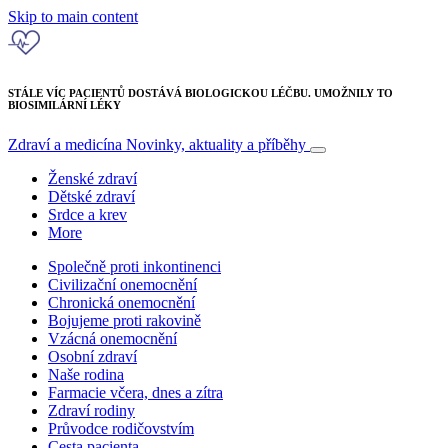
Skip to main content
STÁLE VÍC PACIENTŮ DOSTÁVÁ BIOLOGICKOU LÉČBU. UMOŽNILY TO
BIOSIMILÁRNÍ LÉKY
Zdraví a medicína
Novinky, aktuality a příběhy
Ženské zdraví
Dětské zdraví
Srdce a krev
More
Společně proti inkontinenci
Civilizační onemocnění
Chronická onemocnění
Bojujeme proti rakovině
Vzácná onemocnění
Osobní zdraví
Naše rodina
Farmacie včera, dnes a zítra
Zdraví rodiny
Průvodce rodičovstvím
Cesta pacienta