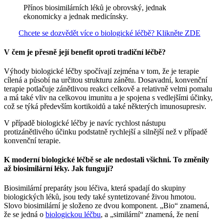
Přínos biosimilárních léků je obrovský, jednak
ekonomicky a jednak medicínsky.
Chcete se dozvědět více o biologické léčbě? Klikněte ZDE
V čem je přesně její benefit oproti tradiční léčbě?
Výhody biologické léčby spočívají zejména v tom, že je terapie
cílená a působí na určitou strukturu zánětu. Dosavadní, konvenční
terapie potlačuje zánětlivou reakci celkově a relativně velmi pomalu
a má také vliv na celkovou imunitu a je spojena s vedlejšími účinky,
což se týká především kortikoidů a také některých imunosupresiv.
V případě biologické léčby je navíc rychlost nástupu
protizánětlivého účinku podstatně rychlejší a silnější než v případě
konvenční terapie.
K moderní biologické léčbě se ale nedostali všichni. To změnily
až biosimilární léky. Jak fungují?
Biosimilární preparáty jsou léčiva, která spadají do skupiny
biologických léků, jsou tedy také syntetizované živou hmotou.
Slovo biosimilární je složeno ze dvou komponent. „Bio“ znamená,
že se jedná o
biologickou léčbu
, a „similární“ znamená, že není