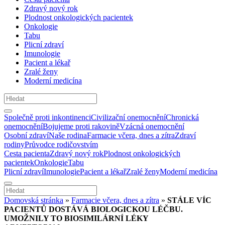
Zdravý nový rok
Plodnost onkologických pacientek
Onkologie
Tabu
Plicní zdraví
Imunologie
Pacient a lékař
Zralé ženy
Moderní medicína
Společně proti inkontinenci
Civilizační onemocnění
Chronická
onemocnění
Bojujeme proti rakovině
Vzácná onemocnění
Osobní zdraví
Naše rodina
Farmacie včera, dnes a zítra
Zdraví
rodiny
Průvodce rodičovstvím
Cesta pacienta
Zdravý nový rok
Plodnost onkologických
pacientek
Onkologie
Tabu
Plicní zdraví
Imunologie
Pacient a lékař
Zralé ženy
Moderní medicína
Domovská stránka
»
Farmacie včera, dnes a zítra
»
STÁLE VÍC
PACIENTŮ DOSTÁVÁ BIOLOGICKOU LÉČBU.
UMOŽNILY TO BIOSIMILÁRNÍ LÉKY