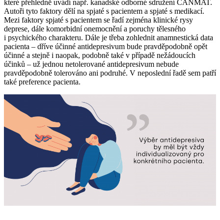
které přehledně uvádí např. kanadské odborné sdružení CANMAT.
Autoři tyto faktory dělí na spjaté s pacientem a spjaté s medikací.
Mezi faktory spjaté s pacientem se řadí zejména klinické rysy
deprese, dále komorbidní onemocnění a poruchy tělesného
i psychického charakteru. Dále je třeba zohlednit anamnestická data
pacienta – dříve účinné antidepresivum bude pravděpodobně opět
účinné a stejně i naopak, podobně také v případě nežádoucích
účinků – už jednou netolerované antidepresivum nebude
pravděpodobně tolerováno ani podruhé. V neposlední řadě sem patří
také preference pacienta.