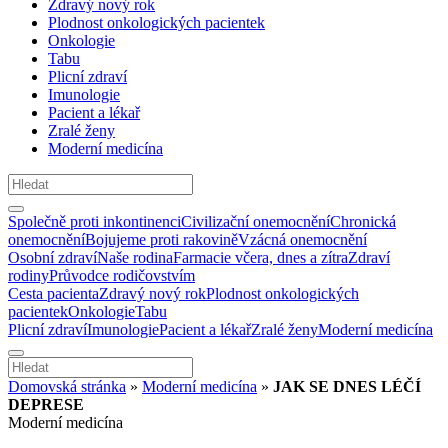
Zdravý nový rok
Plodnost onkologických pacientek
Onkologie
Tabu
Plicní zdraví
Imunologie
Pacient a lékař
Zralé ženy
Moderní medicína
Společně proti inkontinenci
Civilizační onemocnění
Chronická
onemocnění
Bojujeme proti rakovině
Vzácná onemocnění
Osobní zdraví
Naše rodina
Farmacie včera, dnes a zítra
Zdraví
rodiny
Průvodce rodičovstvím
Cesta pacienta
Zdravý nový rok
Plodnost onkologických
pacientek
Onkologie
Tabu
Plicní zdraví
Imunologie
Pacient a lékař
Zralé ženy
Moderní medicína
Domovská stránka
»
Moderní medicína
»
JAK SE DNES LÉČÍ
DEPRESE
Moderní medicína