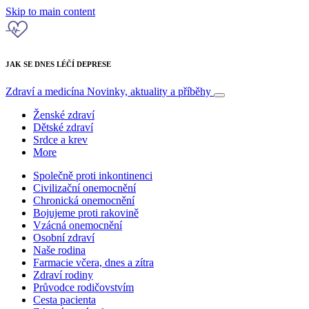
Skip to main content
JAK SE DNES LÉČÍ DEPRESE
Zdraví a medicína
Novinky, aktuality a příběhy
Ženské zdraví
Dětské zdraví
Srdce a krev
More
Společně proti inkontinenci
Civilizační onemocnění
Chronická onemocnění
Bojujeme proti rakovině
Vzácná onemocnění
Osobní zdraví
Naše rodina
Farmacie včera, dnes a zítra
Zdraví rodiny
Průvodce rodičovstvím
Cesta pacienta