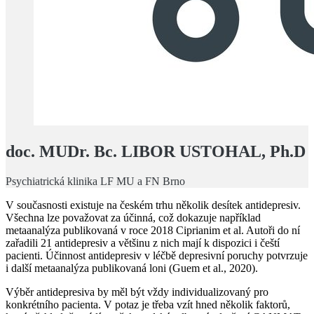
doc. MUDr. Bc. LIBOR USTOHAL, Ph.D
Psychiatrická klinika LF MU a FN Brno
V současnosti existuje na českém trhu několik desítek antidepresiv.
Všechna lze považovat za účinná, což dokazuje například
metaanalýza publikovaná v roce 2018 Ciprianim et al. Autoři do ní
zařadili 21 antidepresiv a většinu z nich mají k dispozici i čeští
pacienti. Účinnost antidepresiv v léčbě depresivní poruchy potvrzuje
i další metaanalýza publikovaná loni (Guem et al., 2020).
Výběr antidepresiva by měl být vždy individualizovaný pro
konkrétního pacienta. V potaz je třeba vzít hned několik faktorů,