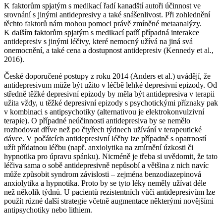
K faktorům spjatým s medikací řadí kanadští autoři účinnost ve
srovnání s jinými antidepresivy a také snášenlivost. Při zohlednění
těchto faktorů nám mohou pomoci právě zmíněné metaanalýzy.
K dalším faktorům spjatým s medikací patří případná interakce
antidepresiv s jinými léčivy, které nemocný užívá na jiná svá
onemocnění, a také cena a dostupnost antidepresiv (Kennedy et al.,
2016).
České doporučené postupy z roku 2014 (Anders et al.) uvádějí, že
antidepresivum může být užito v léčbě lehké depresivní epizody. Od
středně těžké depresivní epizody by měla být antidepresiva v terapii
užita vždy, u těžké depresivní epizody s psychotickými příznaky pak
v kombinaci s antipsychotiky (alternativou je elektrokonvulzivní
terapie). O případné neúčinnosti antidepresiva by se nemělo
rozhodovat dříve než po čtyřech týdnech užívání v terapeutické
dávce. V počátcích antidepresivní léčby lze případně s opatrností
užít přídatnou léčbu (např. anxiolytika na zmírnění úzkosti či
hypnotika pro úpravu spánku). Nicméně je třeba si uvědomit, že tato
léčiva sama o sobě antidepresivně nepůsobí a většina z nich navíc
může způsobit syndrom závislosti – zejména benzodiazepinová
anxiolytika a hypnotika. Proto by se tyto léky neměly užívat déle
než několik týdnů. U pacientů rezistentních vůči antidepresivům lze
použít různé další strategie včetně augmentace některými novějšími
antipsychotiky nebo lithiem.