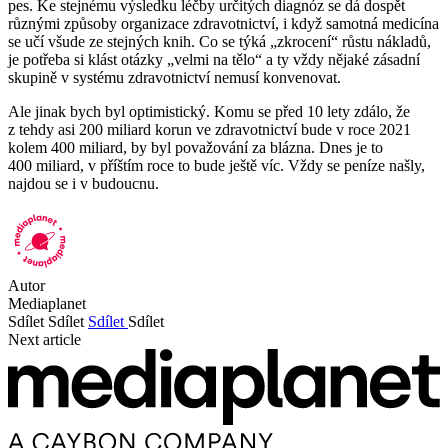
pes. Ke stejnému výsledku léčby určitých diagnóz se dá dospět
různými způsoby organizace zdravotnictví, i když samotná medicína
se učí všude ze stejných knih. Co se týká „zkrocení“ růstu nákladů,
je potřeba si klást otázky „velmi na tělo“ a ty vždy nějaké zásadní
skupině v systému zdravotnictví nemusí konvenovat.
Ale jinak bych byl optimistický. Komu se před 10 lety zdálo, že
z tehdy asi 200 miliard korun ve zdravotnictví bude v roce 2021
kolem 400 miliard, by byl považování za blázna. Dnes je to
400 miliard, v příštím roce to bude ještě víc. Vždy se peníze našly,
najdou se i v budoucnu.
Autor
Mediaplanet
Sdílet
Sdílet
Sdílet
Sdílet
Next article