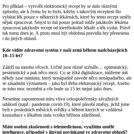
Pro příklad – vytvořit elektronický recept by se dalo různými
způsoby, ale k čemu by to bylo, kdyby s takovým receptem šlo
vybírat lék pouze v některých lékárnách, které by tento recept uměly
nějak zpracovat. Smysl to má pouze pokud může jakákoliv lékárna
zpracovat jakýkoliv recept od kteréhokoliv lékaře a lék vydat. Právě
tak tomu dnes je. A proto musí být obdobná pravidla hry přenesena
i do jiných oblastí.
Kde vidíte zdravotní systém v naší zemi během nadcházejících
10–15 let?
Záleží na mnoha věcech. Určitě jsou různé scénáře… optimistický,
pesimistický a pak něco mezi. Co se týká digitalizace, můžeme mít
někdy zase ministra, který nenápadně zavede něco nenápadného, ale
se zásadním významem – jako byl třeba elektronický recept. Anebo
se toho moc nezmění a vše bude za 15 let stejné jako dnes.
Nesmíme zapomenout míru vlivu celospolečensky závažných
událostí (např.: pandemie covid‑19), které působí změny, jichž jsme
byli v posledních měsících svědky a během kterých se vzdálená
konzultace s lékařem stala vcelku běžnou záležitostí.
Máte osobní zkušenosti s telemedicínou, využitím umělé
inteligence, případně s jinými novinkami ve zdravotní oblasti?