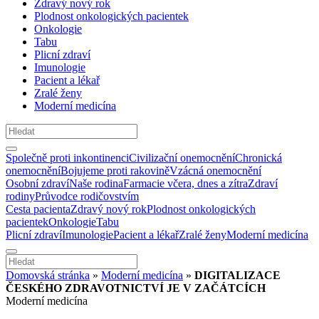
Zdravý nový rok
Plodnost onkologických pacientek
Onkologie
Tabu
Plicní zdraví
Imunologie
Pacient a lékař
Zralé ženy
Moderní medicína
Společně proti inkontinenci
Civilizační onemocnění
Chronická
onemocnění
Bojujeme proti rakovině
Vzácná onemocnění
Osobní zdraví
Naše rodina
Farmacie včera, dnes a zítra
Zdraví
rodiny
Průvodce rodičovstvím
Cesta pacienta
Zdravý nový rok
Plodnost onkologických
pacientek
Onkologie
Tabu
Plicní zdraví
Imunologie
Pacient a lékař
Zralé ženy
Moderní medicína
Domovská stránka
»
Moderní medicína
»
DIGITALIZACE
ČESKÉHO ZDRAVOTNICTVÍ JE V ZAČÁTCÍCH
Moderní medicína