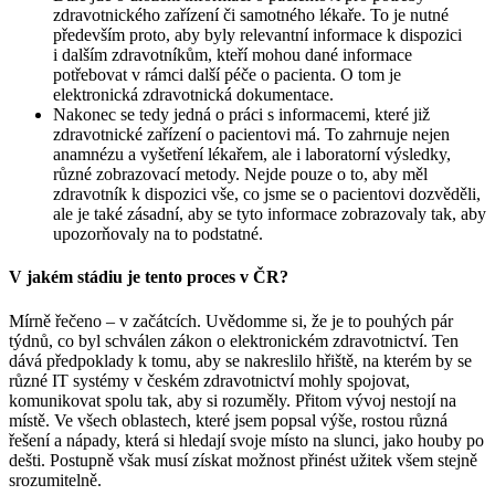
zdravotnického zařízení či samotného lékaře. To je nutné
především proto, aby byly relevantní informace k dispozici
i dalším zdravotníkům, kteří mohou dané informace
potřebovat v rámci další péče o pacienta. O tom je
elektronická zdravotnická dokumentace.
Nakonec se tedy jedná o práci s informacemi, které již
zdravotnické zařízení o pacientovi má. To zahrnuje nejen
anamnézu a vyšetření lékařem, ale i laboratorní výsledky,
různé zobrazovací metody. Nejde pouze o to, aby měl
zdravotník k dispozici vše, co jsme se o pacientovi dozvěděli,
ale je také zásadní, aby se tyto informace zobrazovaly tak, aby
upozorňovaly na to podstatné.
V jakém stádiu je tento proces v ČR?
Mírně řečeno – v začátcích. Uvědomme si, že je to pouhých pár
týdnů, co byl schválen zákon o elektronickém zdravotnictví. Ten
dává předpoklady k tomu, aby se nakreslilo hřiště, na kterém by se
různé IT systémy v českém zdravotnictví mohly spojovat,
komunikovat spolu tak, aby si rozuměly. Přitom vývoj nestojí na
místě. Ve všech oblastech, které jsem popsal výše, rostou různá
řešení a nápady, která si hledají svoje místo na slunci, jako houby po
dešti. Postupně však musí získat možnost přinést užitek všem stejně
srozumitelně.