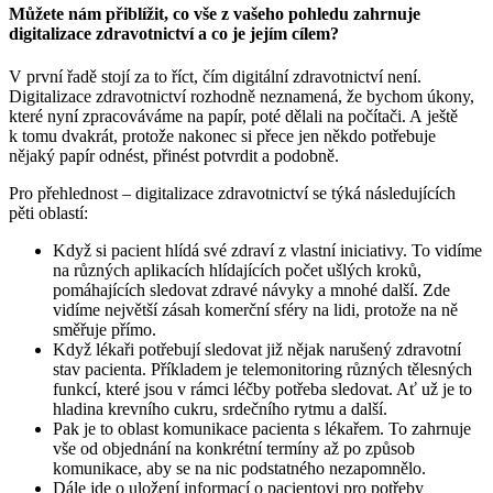
Můžete nám přiblížit, co vše z vašeho pohledu zahrnuje
digitalizace zdravotnictví a co je jejím cílem?
V první řadě stojí za to říct, čím digitální zdravotnictví není.
Digitalizace zdravotnictví rozhodně neznamená, že bychom úkony,
které nyní zpracováváme na papír, poté dělali na počítači. A ještě
k tomu dvakrát, protože nakonec si přece jen někdo potřebuje
nějaký papír odnést, přinést potvrdit a podobně.
Pro přehlednost – digitalizace zdravotnictví se týká následujících
pěti oblastí:
Když si pacient hlídá své zdraví z vlastní iniciativy. To vidíme
na různých aplikacích hlídajících počet ušlých kroků,
pomáhajících sledovat zdravé návyky a mnohé další. Zde
vidíme největší zásah komerční sféry na lidi, protože na ně
směřuje přímo.
Když lékaři potřebují sledovat již nějak narušený zdravotní
stav pacienta. Příkladem je telemonitoring různých tělesných
funkcí, které jsou v rámci léčby potřeba sledovat. Ať už je to
hladina krevního cukru, srdečního rytmu a další.
Pak je to oblast komunikace pacienta s lékařem. To zahrnuje
vše od objednání na konkrétní termíny až po způsob
komunikace, aby se na nic podstatného nezapomnělo.
Dále jde o uložení informací o pacientovi pro potřeby