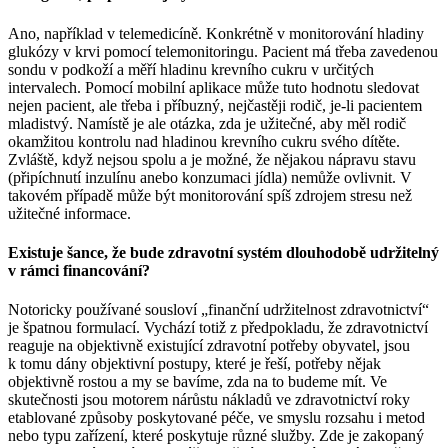
Ano, například v telemedicíně. Konkrétně v monitorování hladiny
glukózy v krvi pomocí telemonitoringu. Pacient má třeba zavedenou
sondu v podkoží a měří hladinu krevního cukru v určitých
intervalech. Pomocí mobilní aplikace může tuto hodnotu sledovat
nejen pacient, ale třeba i příbuzný, nejčastěji rodič, je-li pacientem
mladistvý. Namístě je ale otázka, zda je užitečné, aby měl rodič
okamžitou kontrolu nad hladinou krevního cukru svého dítěte.
Zvláště, když nejsou spolu a je možné, že nějakou nápravu stavu
(připíchnutí inzulínu anebo konzumaci jídla) nemůže ovlivnit. V
takovém případě může být monitorování spíš zdrojem stresu než
užitečné informace.
Existuje šance, že bude zdravotní systém dlouhodobě udržitelný
v rámci financování?
Notoricky používané sousloví „finanční udržitelnost zdravotnictví“
je špatnou formulací. Vychází totiž z předpokladu, že zdravotnictví
reaguje na objektivně existující zdravotní potřeby obyvatel, jsou
k tomu dány objektivní postupy, které je řeší, potřeby nějak
objektivně rostou a my se bavíme, zda na to budeme mít. Ve
skutečnosti jsou motorem nárůstu nákladů ve zdravotnictví roky
etablované způsoby poskytované péče, ve smyslu rozsahu i metod
nebo typu zařízení, které poskytuje různé služby. Zde je zakopaný