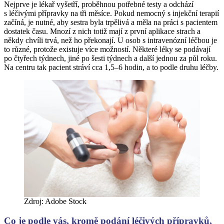
Nejprve je lékař vyšetří, proběhnou potřebné testy a odchází
s léčivými přípravky na tři měsíce. Pokud nemocný s injekční terapií
začíná, je nutné, aby sestra byla trpělivá a měla na práci s pacientem
dostatek času. Mnozí z nich totiž mají z první aplikace strach a
někdy chvíli trvá, než ho překonají. U osob s intravenózní léčbou je
to různé, protože existuje více možností. Některé léky se podávají
po čtyřech týdnech, jiné po šesti týdnech a další jednou za půl roku.
Na centru tak pacient stráví cca 1,5–6 hodin, a to podle druhu léčby.
Zdroj: Adobe Stock
Co je podle vás, kromě podání léčivých přípravků,