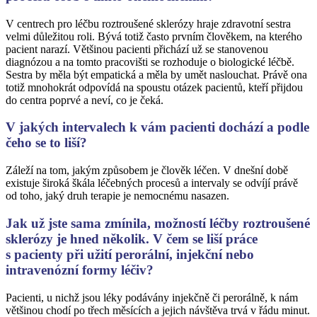
V centrech pro léčbu roztroušené sklerózy hraje zdravotní sestra
velmi důležitou roli. Bývá totiž často prvním člověkem, na kterého
pacient narazí. Většinou pacienti přichází už se stanovenou
diagnózou a na tomto pracovišti se rozhoduje o biologické léčbě.
Sestra by měla být empatická a měla by umět naslouchat. Právě ona
totiž mnohokrát odpovídá na spoustu otázek pacientů, kteří přijdou
do centra poprvé a neví, co je čeká.
V jakých intervalech k vám pacienti dochází a podle
čeho se to liší?
Záleží na tom, jakým způsobem je člověk léčen. V dnešní době
existuje široká škála léčebných procesů a intervaly se odvíjí právě
od toho, jaký druh terapie je nemocnému nasazen.
Jak už jste sama zmínila, možností léčby roztroušené
sklerózy je hned několik. V čem se liší práce
s pacienty při užití perorální, injekční nebo
intravenózní formy léčiv?
Pacienti, u nichž jsou léky podávány injekčně či perorálně, k nám
většinou chodí po třech měsících a jejich návštěva trvá v řádu minut.