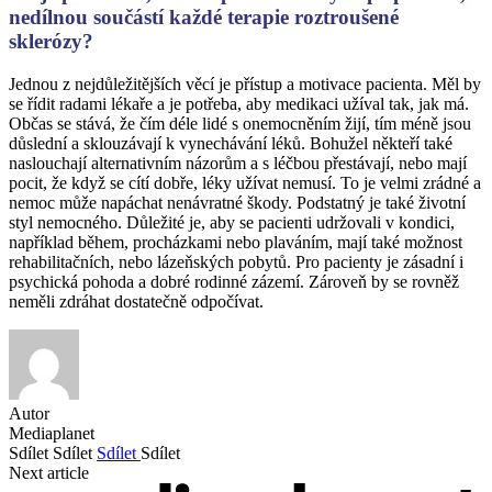
nedílnou součástí každé terapie roztroušené
sklerózy?
Jednou z nejdůležitějších věcí je přístup a motivace pacienta. Měl by
se řídit radami lékaře a je potřeba, aby medikaci užíval tak, jak má.
Občas se stává, že čím déle lidé s onemocněním žijí, tím méně jsou
důslední a sklouzávají k vynechávání léků. Bohužel někteří také
naslouchají alternativním názorům a s léčbou přestávají, nebo mají
pocit, že když se cítí dobře, léky užívat nemusí. To je velmi zrádné a
nemoc může napáchat nenávratné škody. Podstatný je také životní
styl nemocného. Důležité je, aby se pacienti udržovali v kondici,
například během, procházkami nebo plaváním, mají také možnost
rehabilitačních, nebo lázeňských pobytů. Pro pacienty je zásadní i
psychická pohoda a dobré rodinné zázemí. Zároveň by se rovněž
neměli zdráhat dostatečně odpočívat.
Autor
Mediaplanet
Sdílet
Sdílet
Sdílet
Sdílet
Next article