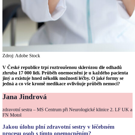
Zdroj: Adobe Stock
V České republice trpí roztroušenou sklerózou dle odhadů
zhruba 17 000 lidí. Průběh onemocnění je u každého pacienta
jiný a existuje hned několik možností léčby. O jaké formy se
jedná a co vše kromě medikace ovlivňuje průběh nemoci?
Jana Jindrová
zdravotní sestra – MS Centrum při Neurologické klinice 2. LF UK a
FN Motol
Jakou úlohu plní zdravotní sestry v léčebném
procesu osob s tímto onemocněním?