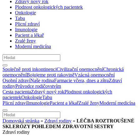
Zdravý nový rok
Plodnost onkologických pacientek
Onkologie
Tabu
Plicní zdraví
Imunologie
Pacient a lékař
Zralé ženy
Moderní medicína
Společně proti inkontinenci
Civilizační onemocnění
Chronická
onemocnění
Bojujeme proti rakovině
Vzácná onemocnění
Osobní zdraví
Naše rodina
Farmacie včera, dnes a zítra
Zdraví
rodiny
Průvodce rodičovstvím
Cesta pacienta
Zdravý nový rok
Plodnost onkologických
pacientek
Onkologie
Tabu
Plicní zdraví
Imunologie
Pacient a lékař
Zralé ženy
Moderní medicína
Domovská stránka
»
Zdraví rodiny
»
LÉČBA ROZTROUŠENÉ
SKLERÓZY POHLEDEM ZDRAVOTNÍ SESTRY
Zdraví rodiny