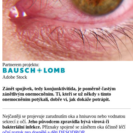
Partnerem projektu:
Adobe Stock
Zánět spojivek, tedy konjunktivitida, je poměrně častým
zánětlivým onemocněním. Ti, kteří se už někdy s tímto
onemocněním potýkali, dobře ví, jak dokáže potrápit.
Nejčastěji se projevuje zarudnutím oka a hnisavou nebo vodnatou
sekrecí z očí.
Jeho původcem zpravidla bývá virová či
bakteriální infekce.
Příznaky spojené se zánětem oka účinně léčí
oční roztok pro dospělé a děti DESODROP
.