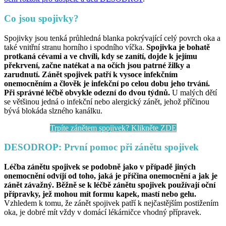
Co jsou spojivky?
Spojivky jsou tenká průhledná blanka pokrývající celý povrch oka a
také vnitřní stranu horního i spodního víčka.
Spojivka je bohatě
protkaná cévami a ve chvíli, kdy se zanítí, dojde k jejímu
překrvení, začne natékat a na očích jsou patrné žilky a
zarudnutí. Zánět spojivek patří k vysoce infekčním
onemocněním a člověk je infekční po celou dobu jeho trvání.
Při správné léčbě obvykle odezní do dvou týdnů.
U malých dětí
se většinou jedná o infekční nebo alergický zánět, jehož příčinou
bývá blokáda slzného kanálku.
Trpíte zánětem spojivek? Klikněte ZDE
DESODROP: První pomoc při zánětu spojivek
Léčba zánětu spojivek se podobně jako v případě jiných
onemocnění odvíjí od toho, jaká je příčina onemocnění a jak je
zánět závažný. Běžně se k léčbě zánětu spojivek používají oční
přípravky, jež mohou mít formu kapek, mastí nebo gelu.
Vzhledem k tomu, že zánět spojivek patří k nejčastějším postižením
oka, je dobré mít vždy v domácí lékárničce vhodný přípravek.