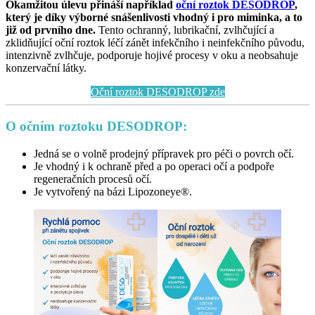
Okamžitou úlevu přináší například
oční roztok DESODROP
,
který je díky výborné snášenlivosti vhodný i pro miminka, a to
již od prvního dne.
Tento ochranný, lubrikační, zvlhčující a
zklidňující oční roztok léčí zánět infekčního i neinfekčního původu,
intenzivně zvlhčuje, podporuje hojivé procesy v oku a neobsahuje
konzervační látky.
Oční roztok DESODROP zde
O očním roztoku DESODROP:
Jedná se o volně prodejný přípravek pro péči o povrch očí.
Je vhodný i k ochraně před a po operaci očí a podpoře
regeneračních procesů očí.
Je vytvořený na bázi Lipozoneye®.