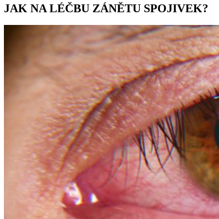
JAK NA LÉČBU ZÁNĚTU SPOJIVEK?