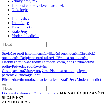
Zdravý nový rok
Plodnost onkologických pacientek
Onkologie
Tabu
Plicní zdraví
Imunologie
Pacient a lékař
Zralé ženy
Moderní medicína
Společně proti inkontinenci
Civilizační onemocnění
Chronická
onemocnění
Bojujeme proti rakovině
Vzácná onemocnění
Osobní zdraví
Naše rodina
Farmacie včera, dnes a zítra
Zdraví
rodiny
Průvodce rodičovstvím
Cesta pacienta
Zdravý nový rok
Plodnost onkologických
pacientek
Onkologie
Tabu
Plicní zdraví
Imunologie
Pacient a lékař
Zralé ženy
Moderní medicína
Domovská stránka
»
Zdraví rodiny
»
JAK NA LÉČBU ZÁNĚTU
SPOJIVEK?
ADVERTORIAL