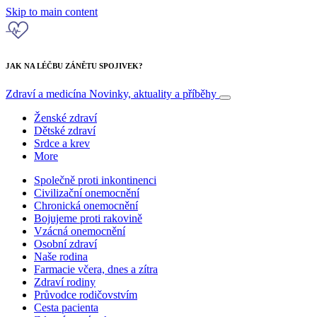
Skip to main content
JAK NA LÉČBU ZÁNĚTU SPOJIVEK?
Zdraví a medicína
Novinky, aktuality a příběhy
Ženské zdraví
Dětské zdraví
Srdce a krev
More
Společně proti inkontinenci
Civilizační onemocnění
Chronická onemocnění
Bojujeme proti rakovině
Vzácná onemocnění
Osobní zdraví
Naše rodina
Farmacie včera, dnes a zítra
Zdraví rodiny
Průvodce rodičovstvím
Cesta pacienta