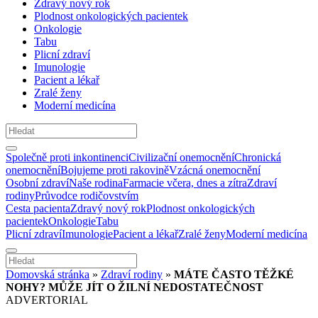
Zdravý nový rok
Plodnost onkologických pacientek
Onkologie
Tabu
Plicní zdraví
Imunologie
Pacient a lékař
Zralé ženy
Moderní medicína
Společně proti inkontinenci
Civilizační onemocnění
Chronická
onemocnění
Bojujeme proti rakovině
Vzácná onemocnění
Osobní zdraví
Naše rodina
Farmacie včera, dnes a zítra
Zdraví
rodiny
Průvodce rodičovstvím
Cesta pacienta
Zdravý nový rok
Plodnost onkologických
pacientek
Onkologie
Tabu
Plicní zdraví
Imunologie
Pacient a lékař
Zralé ženy
Moderní medicína
Domovská stránka
»
Zdraví rodiny
»
MÁTE ČASTO TĚŽKÉ
NOHY? MŮŽE JÍT O ŽILNÍ NEDOSTATEČNOST
ADVERTORIAL