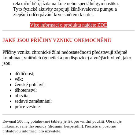
relaxační běh, jízda na kole nebo speciální gymnastika.
Tyto fyzické aktivity zapojují žilně-svalovou pumpu a
zlepšují odčerpávání krve směrem k srdci.
Více informací o produktu najdete ZDE
JAKÉ JSOU PŘÍČINY VZNIKU ONEMOCNĚNÍ?
Příčiny vzniku chronické žilní nedostatečnosti představují zřejmě
kombinaci vnitřních (genetická predispozice) a vnějších vlivů, jako
jsou:
dědičnost;
věk;
ženské pohlaví;
těhotenství;
obezita;
sedavé zaměstnání;
práce vestoje.
Devenal 500 mg potahované tablety je lék pro vnitřní použití. Obsahuje
mikronizované flavonoidy (diosmin, hesperidin). Přečtěte si pozorně
příbalovou informaci pro uživatele.