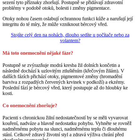
sezení tyto příznaky zhoršují. Postupně se přidávají zdravotní
problémy v podobě otoků, bolesti i změny pigmentace.
Otoky nohou časem oslabují ochrannou funkci kůže a narušují její
integritu do té míry, že může vzniknout bércový vřed.
Stojíte celý den na nohách, dlouho sedíte u počítače nebo za
volantem?
Má toto onemocnění nějaké fáze?
Postupně se zvýrazňuje modrá kresba žil dolních končetin a
následně dochází k uzlovitým ztluštěním (křečovým žilám). V
dalších fázích přichází otoky, pigmentové změny (hromadění
barviva z rozpadlých červených krvinek v podkoží) a ekzémy.
Poslední fází je bércový vřed, který postupuje až do hloubky ke
kosti.
Co onemocnění zhoršuje?
Pacienti s chronickou žilní nedostatečností by se měli vyvarovat
kouření, nadváze a hlavně nedostatku pohybu. Vyhněte se rovněž
nadměrnému pobytu na slunci, nadměrnému teplu či dlouhému
stání. Celkově zdravý životní styl a zdravá výživa chrání před