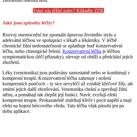
zhoršením onemocnění.
Trápí vás těžké nohy? Klikněte ZDE
Jaké jsou způsoby léčby?
Rozvoj onemocnění lze zpomalit úpravou životního stylu a
adekvátní léčbou ve spolupráci s lékaři a lékárníky. V léčbě
chronické žilní nedostatečnosti se uplatňuje buď konzervativní
léčba, nebo chirurgické řešení.
Konzervativní léčba
je léčbou
symptomatickou (léčí příznaky), ulevuje od obtíží a předchází jejich
zhoršení.
Léky (venotonika) jsou podávány samostatně nebo se kombinují s
kompresní terapií. Konzervativní léčba zahrnuje i nošení
kompresních punčoch – ty sice nevyléčí už vzniklé křečové žíly, ale
zmírní jejich další zhoršování. Venotonika chrání a zpevňují žilní
stěnu, a pomáhají tak zlepšit její funkci. Navíc zvyšují efekt
kompresní terapie. Prokazatelně zmírňují křeče i pocit napětí a mají
efekt na hojení bércového vředu. Tato léčba však působí jen po
dobu aplikace.