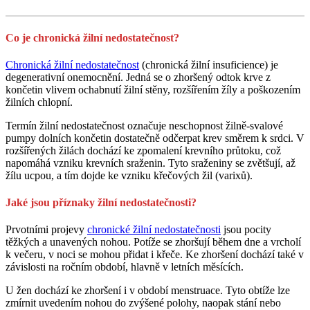
Co je chronická žilní nedostatečnost?
Chronická žilní nedostatečnost
(chronická žilní insuficience) je
degenerativní onemocnění. Jedná se o zhoršený odtok krve z
končetin vlivem ochabnutí žilní stěny, rozšířením žíly a poškozením
žilních chlopní.
Termín žilní nedostatečnost označuje neschopnost žilně-svalové
pumpy dolních končetin dostatečně odčerpat krev směrem k srdci. V
rozšířených žilách dochází ke zpomalení krevního průtoku, což
napomáhá vzniku krevních sraženin. Tyto sraženiny se zvětšují, až
žílu ucpou, a tím dojde ke vzniku křečových žil (varixů).
Jaké jsou příznaky žilní nedostatečnosti?
Prvotními projevy
chronické žilní nedostatečnosti
jsou pocity
těžkých a unavených nohou. Potíže se zhoršují během dne a vrcholí
k večeru, v noci se mohou přidat i křeče. Ke zhoršení dochází také v
závislosti na ročním období, hlavně v letních měsících.
U žen dochází ke zhoršení i v období menstruace. Tyto obtíže lze
zmírnit uvedením nohou do zvýšené polohy, naopak stání nebo