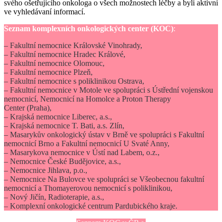
svého ošetřujícího onkologa o všech možnostech léčby a byli aktivní
ve vyhledávaní informací.
Seznam komplexních onkologických center (KOC)
:
– Fakultní nemocnice Královské Vinohrady,
– Fakultní nemocnice Hradec Králové,
– Fakultní nemocnice Olomouc,
– Fakultní nemocnice Plzeň,
– Fakultní nemocnice s poliklinikou Ostrava,
– Fakultní nemocnice v Motole ve spolupráci s Ústřední vojenskou
nemocnicí, Nemocnicí na Homolce a Proton Therapy
Center (Praha),
– Krajská nemocnice Liberec, a.s.,
– Krajská nemocnice T. Bati, a.s. Zlín,
– Masarykův onkologický ústav v Brně ve spolupráci s Fakultní
nemocnicí Brno a Fakultní nemocnicí U Svaté Anny,
– Masarykova nemocnice v Ústí nad Labem, o.z.,
– Nemocnice České Budějovice, a.s.,
– Nemocnice Jihlava, p.o.,
– Nemocnice Na Bulovce ve spolupráci se Všeobecnou fakultní
nemocnicí a Thomayerovou nemocnicí s poliklinikou,
– Nový Jičín, Radioterapie, a.s.,
– Komplexní onkologické centrum Pardubického kraje.