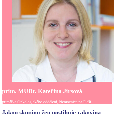
prim. MUDr. Kateřina Jirsová
primářka Onkologického oddělení, Nemocnice na Pleši
Jakou skupinu žen postihuje rakovina