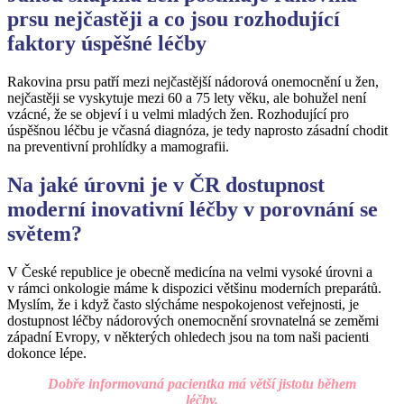
prsu nejčastěji a co jsou rozhodující
faktory úspěšné léčby
Rakovina prsu patří mezi nejčastější nádorová onemocnění u žen,
nejčastěji se vyskytuje mezi 60 a 75 lety věku, ale bohužel není
vzácné, že se objeví i u velmi mladých žen. Rozhodující pro
úspěšnou léčbu je včasná diagnóza, je tedy naprosto zásadní chodit
na preventivní prohlídky a mamografii.
Na jaké úrovni je v ČR dostupnost
moderní inovativní léčby v porovnání se
světem?
V České republice je obecně medicína na velmi vysoké úrovni a
v rámci onkologie máme k dispozici většinu moderních preparátů.
Myslím, že i když často slýcháme nespokojenost veřejnosti, je
dostupnost léčby nádorových onemocnění srovnatelná se zeměmi
západní Evropy, v některých ohledech jsou na tom naši pacienti
dokonce lépe.
Dobře informovaná pacientka má větší jistotu během
léčby.