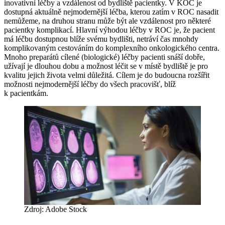
inovativní léčby a vzdálenost od bydliště pacientky. V KOC je
dostupná aktuálně nejmodernější léčba, kterou zatím v ROC nasadit
nemůžeme, na druhou stranu může být ale vzdálenost pro některé
pacientky komplikací. Hlavní výhodou léčby v ROC je, že pacient
má léčbu dostupnou blíže svému bydlišti, netráví čas mnohdy
komplikovaným cestováním do komplexního onkologického centra.
Mnoho preparátů cílené (biologické) léčby pacienti snáší dobře,
užívají je dlouhou dobu a možnost léčit se v místě bydliště je pro
kvalitu jejich života velmi důležitá. Cílem je do budoucna rozšířit
možnosti nejmodernější léčby do všech pracovišť, blíž
k pacientkám.
Zdroj: Adobe Stock