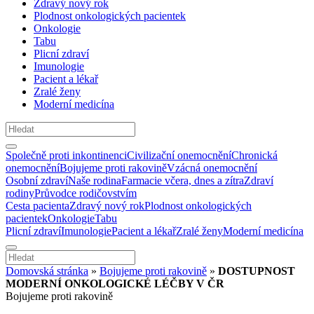
Zdravý nový rok
Plodnost onkologických pacientek
Onkologie
Tabu
Plicní zdraví
Imunologie
Pacient a lékař
Zralé ženy
Moderní medicína
Společně proti inkontinenci
Civilizační onemocnění
Chronická
onemocnění
Bojujeme proti rakovině
Vzácná onemocnění
Osobní zdraví
Naše rodina
Farmacie včera, dnes a zítra
Zdraví
rodiny
Průvodce rodičovstvím
Cesta pacienta
Zdravý nový rok
Plodnost onkologických
pacientek
Onkologie
Tabu
Plicní zdraví
Imunologie
Pacient a lékař
Zralé ženy
Moderní medicína
Domovská stránka
»
Bojujeme proti rakovině
»
DOSTUPNOST
MODERNÍ ONKOLOGICKÉ LÉČBY V ČR
Bojujeme proti rakovině