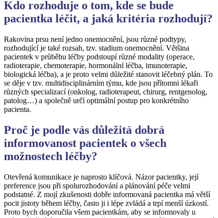
Kdo rozhoduje o tom, kde se bude
pacientka léčit, a jaká kritéria rozhodují?
Rakovina prsu není jedno onemocnění, jsou různé podtypy,
rozhodující je také rozsah, tzv. stadium onemocnění. Většina
pacientek v průběhu léčby podstoupí různé modality (operace,
radioterapie, chemoterapie, hormonální léčba, imunoterapie,
biologická léčba), a je proto velmi důležité stanovit léčebný plán. To
se děje v tzv. multidisciplinárním týmu, kde jsou přítomni lékaři
různých specializací (onkolog, radioterapeut, chirurg, rentgenolog,
patolog…) a společně určí optimální postup pro konkrétního
pacienta.
Proč je podle vás důležitá dobrá
informovanost pacientek o všech
možnostech léčby?
Otevřená komunikace je naprosto klíčová. Názor pacientky, její
preference jsou při spolurozhodování a plánování péče velmi
podstatné. Z mojí zkušenosti dobře informovaná pacientka má větší
pocit jistoty během léčby, často ji i lépe zvládá a trpí menší úzkostí.
Proto bych doporučila všem pacientkám, aby se informovaly u