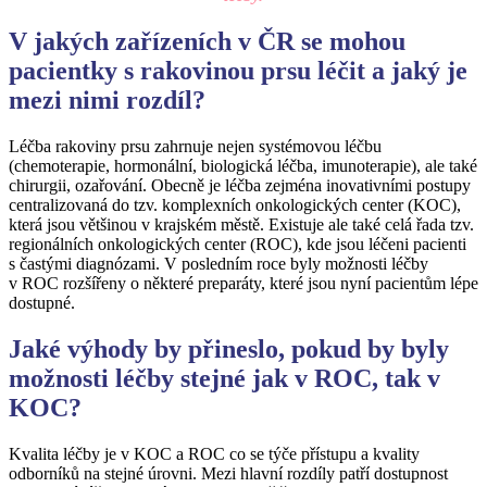
V jakých zařízeních v ČR se mohou
pacientky s rakovinou prsu léčit a jaký je
mezi nimi rozdíl?
Léčba rakoviny prsu zahrnuje nejen systémovou léčbu
(chemoterapie, hormonální, biologická léčba, imunoterapie), ale také
chirurgii, ozařování. Obecně je léčba zejména inovativními postupy
centralizovaná do tzv. komplexních onkologických center (KOC),
která jsou většinou v krajském městě. Existuje ale také celá řada tzv.
regionálních onkologických center (ROC), kde jsou léčeni pacienti
s častými diagnózami. V posledním roce byly možnosti léčby
v ROC rozšířeny o některé preparáty, které jsou nyní pacientům lépe
dostupné.
Jaké výhody by přineslo, pokud by byly
možnosti léčby stejné jak v ROC, tak v
KOC?
Kvalita léčby je v KOC a ROC co se týče přístupu a kvality
odborníků na stejné úrovni. Mezi hlavní rozdíly patří dostupnost