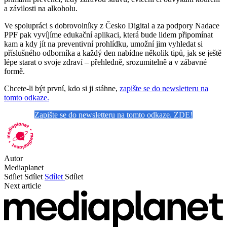
a závilosti na alkoholu.
Ve spolupráci s dobrovolníky z Česko Digital a za podpory Nadace
PPF pak vyvíjíme edukační aplikaci, která bude lidem připomínat
kam a kdy jít na preventivní prohlídku, umožní jim vyhledat si
příslušného odborníka a každý den nabídne několik tipů, jak se ještě
lépe starat o svoje zdraví – přehledně, srozumitelně a v zábavné
formě.
Chcete-li být první, kdo si ji stáhne,
zapište se do newsletteru na
tomto odkaze.
Zapište se do newsletteru na tomto odkaze. ZDE!
Autor
Mediaplanet
Sdílet
Sdílet
Sdílet
Sdílet
Next article