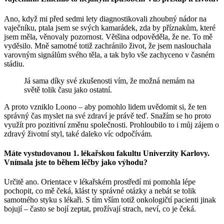
Ano, když mi před sedmi lety diagnostikovali zhoubný nádor na
vaječníku, ptala jsem se svých kamarádek, zda by příznakům, které
jsem měla, věnovaly pozornost. Většina odpověděla, že ne. To mě
vyděsilo. Mně samotné totiž zachránilo život, že jsem naslouchala
varovným signálům svého těla, a tak bylo vše zachyceno v časném
stádiu.
Já sama díky své zkušenosti vím, že možná nemám na
světě tolik času jako ostatní.
A proto vzniklo Loono – aby pomohlo lidem uvědomit si, že ten
správný čas myslet na své zdraví je právě teď. Snažím se ho proto
využít pro pozitivní změnu společnosti. Prohloubilo to i můj zájem o
zdravý životní styl, také daleko víc odpočívám.
Máte vystudovanou 1. lékařskou fakultu Univerzity Karlovy.
Vnímala jste to během léčby jako výhodu?
Určitě ano. Orientace v lékařském prostředí mi pomohla lépe
pochopit, co mě čeká, klást ty správné otázky a nebát se tolik
samotného styku s lékaři. S tím vším totiž onkologičtí pacienti jinak
bojují – často se bojí zeptat, prožívají strach, neví, co je čeká.