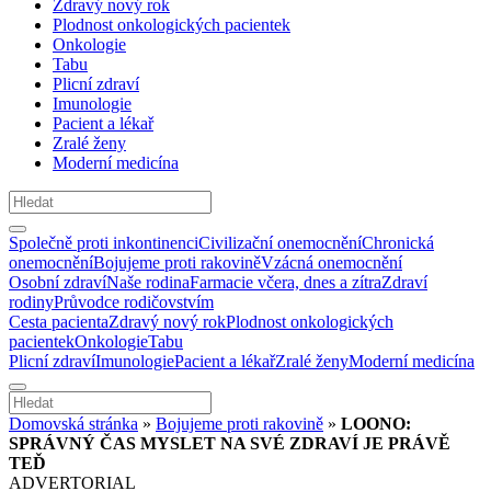
Zdravý nový rok
Plodnost onkologických pacientek
Onkologie
Tabu
Plicní zdraví
Imunologie
Pacient a lékař
Zralé ženy
Moderní medicína
Společně proti inkontinenci
Civilizační onemocnění
Chronická
onemocnění
Bojujeme proti rakovině
Vzácná onemocnění
Osobní zdraví
Naše rodina
Farmacie včera, dnes a zítra
Zdraví
rodiny
Průvodce rodičovstvím
Cesta pacienta
Zdravý nový rok
Plodnost onkologických
pacientek
Onkologie
Tabu
Plicní zdraví
Imunologie
Pacient a lékař
Zralé ženy
Moderní medicína
Domovská stránka
»
Bojujeme proti rakovině
»
LOONO:
SPRÁVNÝ ČAS MYSLET NA SVÉ ZDRAVÍ JE PRÁVĚ
TEĎ
ADVERTORIAL