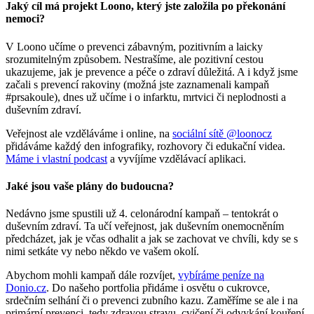
Jaký cíl má projekt Loono, který jste založila po překonání
nemoci?
V Loono učíme o prevenci zábavným, pozitivním a laicky
srozumitelným způsobem. Nestrašíme, ale pozitivní cestou
ukazujeme, jak je prevence a péče o zdraví důležitá. A i když jsme
začali s prevencí rakoviny (možná jste zaznamenali kampaň
#prsakoule), dnes už učíme i o infarktu, mrtvici či neplodnosti a
duševním zdraví.
Veřejnost ale vzděláváme i online, na
sociální sítě @loonocz
přidáváme každý den infografiky, rozhovory či edukační videa.
Máme i vlastní podcast
a vyvíjíme vzdělávací aplikaci.
Jaké jsou
vaše
plány do budoucna?
Nedávno jsme spustili už 4. celonárodní kampaň – tentokrát o
duševním zdraví. Ta učí veřejnost, jak duševním onemocněním
předcházet, jak je včas odhalit a jak se zachovat ve chvíli, kdy se s
nimi setkáte vy nebo někdo ve vašem okolí.
Abychom mohli kampaň dále rozvíjet,
vybíráme peníze na
Donio.cz
. Do našeho portfolia přidáme i osvětu o cukrovce,
srdečním selhání či o prevenci zubního kazu. Zaměříme se ale i na
primární prevenci, tedy zdravou stravu, cvičení či odvykání kouření