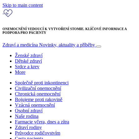
Skip to main content
ONEMOCNĚNÍ VEDOUCÍ K VYTVOŘENÍ STOMIE. KLÍČOVÉ INFORMACE A
PODPORA PRO PACIENTY
Zdraví a medicína
Novinky, aktuality a příběhy
Ženské zdraví
Dětské zdraví
Srdce a krev
More
Společně proti inkontinenci
Civilizační onemocnění
Chronická onemocnění
Bojujeme proti rakovině
Vzácná onemocnění
Osobní zdraví
Naše rodina
Farmacie včera, dnes a zítra
Zdraví rodiny
Průvodce rodičovstvím
Cesta pacienta