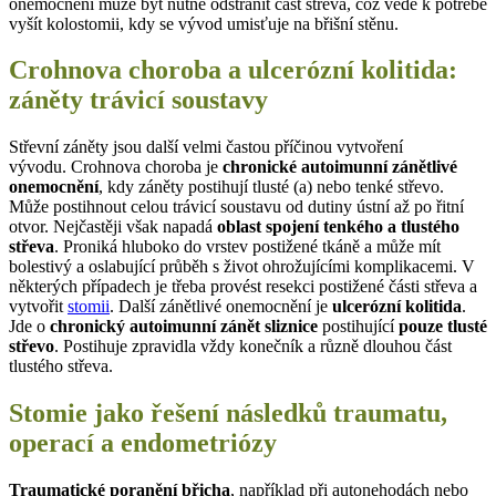
onemocnění může být nutné odstranit část střeva, což vede k potřebě
vyšít kolostomii, kdy se vývod umisťuje na břišní stěnu.
Crohnova choroba a ulcerózní kolitida:
záněty trávicí soustavy
Střevní záněty jsou další velmi častou příčinou vytvoření
vývodu. Crohnova choroba je
chronické autoimunní zánětlivé
onemocnění
, kdy záněty postihují tlusté (a) nebo tenké střevo.
Může postihnout celou trávicí soustavu od dutiny ústní až po řitní
otvor. Nejčastěji však napadá
oblast spojení tenkého a tlustého
střeva
. Proniká hluboko do vrstev postižené tkáně a může mít
bolestivý a oslabující průběh s život ohrožujícími komplikacemi. V
některých případech je třeba provést resekci postižené části střeva a
vytvořit
stomii
. Další zánětlivé onemocnění je
ulcerózní kolitida
.
Jde o
chronický autoimunní zánět sliznice
postihující
pouze tlusté
střevo
. Postihuje zpravidla vždy konečník a různě dlouhou část
tlustého střeva.
Stomie jako řešení následků traumatu,
operací a endometriózy
Traumatické poranění břicha
, například při autonehodách nebo