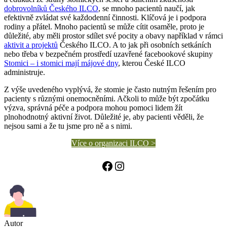
dobrovolníků
Českého ILCO
, se mnoho pacientů naučí, jak
efektivně zvládat své každodenní činnosti. Klíčová je i podpora
rodiny a přátel. Mnoho pacientů se může cítit osaměle, proto je
důležité, aby měli prostor sdílet své pocity a obavy například v rámci
aktivit a projektů
Českého ILCO. A to jak při osobních setkáních
nebo třeba v bezpečném prostředí uzavřené facebookové skupiny
Stomici – i stomici mají májové dny
, kterou České ILCO
administruje.
Z výše uvedeného vyplývá, že stomie je často nutným řešením pro
pacienty s různými onemocněními. Ačkoli to může být zpočátku
výzva, správná péče a podpora mohou pomoci lidem žít
plnohodnotný aktivní život. Důležité je, aby pacienti věděli, že
nejsou sami a že tu jsme pro ně a s nimi.
Více o organizaci ILCO >
Facebook
Instagram
Autor