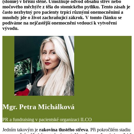
(stomie) v břišní stěně. Umožňuje odvod obsahu střev nebo
močového měchýře z těla do stomického pytlíku. Tento zásah je
často nezbytný pro pacienty trpící různými onemocněními a
mnohdy jde o život zachraňující zákrok. V tomto článku se
podíváme na nejčastější onemocnění vedoucí k vytvoření
vývodu.
Mgr. Petra Michálková
PR a fundraising v pacientské organizaci ILCO
Jedním takovým je
rakovina tlustého střeva
. Při pokročilém stadiu