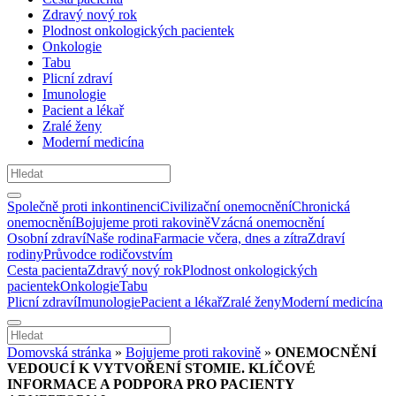
Zdravý nový rok
Plodnost onkologických pacientek
Onkologie
Tabu
Plicní zdraví
Imunologie
Pacient a lékař
Zralé ženy
Moderní medicína
Společně proti inkontinenci
Civilizační onemocnění
Chronická
onemocnění
Bojujeme proti rakovině
Vzácná onemocnění
Osobní zdraví
Naše rodina
Farmacie včera, dnes a zítra
Zdraví
rodiny
Průvodce rodičovstvím
Cesta pacienta
Zdravý nový rok
Plodnost onkologických
pacientek
Onkologie
Tabu
Plicní zdraví
Imunologie
Pacient a lékař
Zralé ženy
Moderní medicína
Domovská stránka
»
Bojujeme proti rakovině
»
ONEMOCNĚNÍ
VEDOUCÍ K VYTVOŘENÍ STOMIE. KLÍČOVÉ
INFORMACE A PODPORA PRO PACIENTY