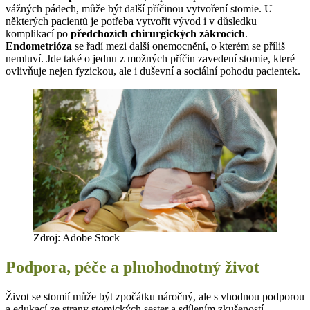
vážných pádech, může být další příčinou vytvoření stomie. U
některých pacientů je potřeba vytvořit vývod i v důsledku
komplikací po
předchozích chirurgických zákrocích
.
Endometrióza
se řadí mezi další onemocnění, o kterém se příliš
nemluví. Jde také o jednu z možných příčin zavedení stomie, které
ovlivňuje nejen fyzickou, ale i duševní a sociální pohodu pacientek.
Zdroj: Adobe Stock
Podpora, péče a plnohodnotný život
Život se stomií může být zpočátku náročný, ale s vhodnou podporou
a edukací ze strany stomických sester a sdílením zkušeností