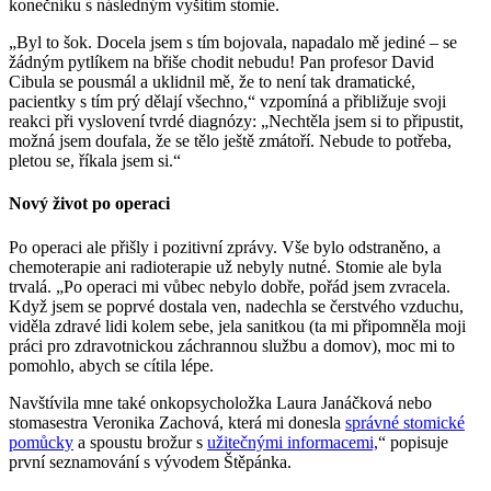
konečníku s následným vyšitím stomie.
„Byl to šok. Docela jsem s tím bojovala, napadalo mě jediné – se
žádným pytlíkem na břiše chodit nebudu! Pan profesor David
Cibula se pousmál a uklidnil mě, že to není tak dramatické,
pacientky s tím prý dělají všechno,“ vzpomíná a přibližuje svoji
reakci při vyslovení tvrdé diagnózy: „Nechtěla jsem si to připustit,
možná jsem doufala, že se tělo ještě zmátoří. Nebude to potřeba,
pletou se, říkala jsem si.“
Nový život po operaci
Po operaci ale přišly i pozitivní zprávy. Vše bylo odstraněno, a
chemoterapie ani radioterapie už nebyly nutné. Stomie ale byla
trvalá. „Po operaci mi vůbec nebylo dobře, pořád jsem zvracela.
Když jsem se poprvé dostala ven, nadechla se čerstvého vzduchu,
viděla zdravé lidi kolem sebe, jela sanitkou (ta mi připomněla moji
práci pro zdravotnickou záchrannou službu a domov), moc mi to
pomohlo, abych se cítila lépe.
Navštívila mne také onkopsycholožka Laura Janáčková nebo
stomasestra Veronika Zachová, která mi donesla
správné stomické
pomůcky
a spoustu brožur s
užitečnými informacemi,
“ popisuje
první seznamování s vývodem Štěpánka.