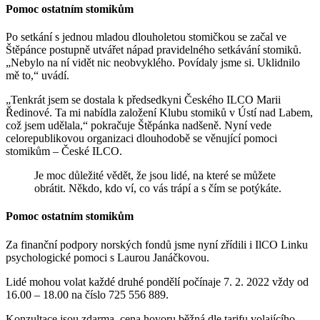
Pomoc ostatním stomikům
Po setkání s jednou mladou dlouholetou stomičkou se začal ve
Štěpánce postupně utvářet nápad pravidelného setkávání stomiků.
„Nebylo na ní vidět nic neobvyklého. Povídaly jsme si. Uklidnilo
mě to,“ uvádí.
„Tenkrát jsem se dostala k předsedkyni Českého ILCO Marii
Ředinové. Ta mi nabídla založení Klubu stomiků v Ústí nad Labem,
což jsem udělala,“ pokračuje Štěpánka nadšeně. Nyní vede
celorepublikovou organizaci dlouhodobě se věnující pomoci
stomikům – České ILCO.
Je moc důležité vědět, že jsou lidé, na které se můžete
obrátit. Někdo, kdo ví, co vás trápí a s čím se potýkáte.
Pomoc
ostatním
stomikům
Za finanční podpory norských fondů jsme nyní zřídili i IlCO Linku
psychologické pomoci s Laurou Janáčkovou.
Lidé mohou volat každé druhé pondělí počínaje 7. 2. 2022 vždy od
16.00 – 18.00 na číslo 725 556 889.
Konzultace jsou zdarma, cena hovoru běžná dle tarifu volajícího.