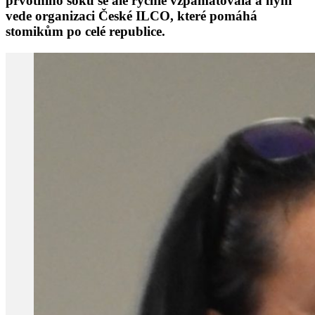
prvotního šoku se ale rychle vzpamatovala a nyní
vede organizaci České ILCO, které pomáhá
stomikům po celé republice.