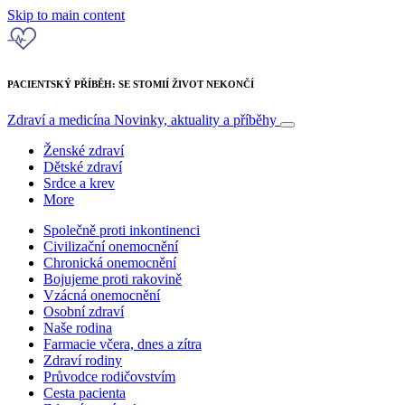
Skip to main content
PACIENTSKÝ PŘÍBĚH: SE STOMIÍ ŽIVOT NEKONČÍ
Zdraví a medicína
Novinky, aktuality a příběhy
Ženské zdraví
Dětské zdraví
Srdce a krev
More
Společně proti inkontinenci
Civilizační onemocnění
Chronická onemocnění
Bojujeme proti rakovině
Vzácná onemocnění
Osobní zdraví
Naše rodina
Farmacie včera, dnes a zítra
Zdraví rodiny
Průvodce rodičovstvím
Cesta pacienta