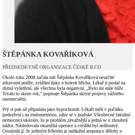
ŠTĚPÁNKA KOVAŘÍKOVÁ
PŘEDSEDKYNĚ ORGANIZACE ČESKÉ ILCO
Okolo roku 2008 začala mít Štěpánka Kovaříková neurčité
zdravotní potíže, zvláštní tlaky a bolesti břicha. Lékař ji poslal na
různá vyšetření, ale všechna byla negativní. „Bylo mi stále hůře.
Trvalo to skoro rok,“ popisuje Štěpánka skryté projevy vážného
onemocnění.
Prý si pak už připadala jako hypochondr. Lékaři měli v počátku
podezření i na endometriózu, záhy se v pražské Všeobecné fakultní
nemocnici ukázalo, že je problém závažnější a jedná se o zhoubný
nádor. Následovala okamžitá operace a verdikt byl nelítostný.
Oznámili jí, že jediným řešením je radikální amputace dělohy a