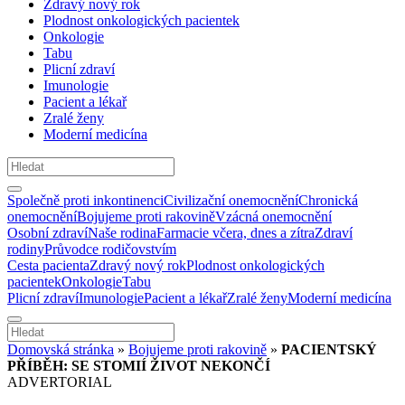
Zdravý nový rok
Plodnost onkologických pacientek
Onkologie
Tabu
Plicní zdraví
Imunologie
Pacient a lékař
Zralé ženy
Moderní medicína
Společně proti inkontinenci
Civilizační onemocnění
Chronická
onemocnění
Bojujeme proti rakovině
Vzácná onemocnění
Osobní zdraví
Naše rodina
Farmacie včera, dnes a zítra
Zdraví
rodiny
Průvodce rodičovstvím
Cesta pacienta
Zdravý nový rok
Plodnost onkologických
pacientek
Onkologie
Tabu
Plicní zdraví
Imunologie
Pacient a lékař
Zralé ženy
Moderní medicína
Domovská stránka
»
Bojujeme proti rakovině
»
PACIENTSKÝ
PŘÍBĚH: SE STOMIÍ ŽIVOT NEKONČÍ
ADVERTORIAL