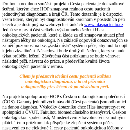
Druhou a nedílnou součástí projektu Cesta pacienta je dotazníkové
šetření, kterým chce HOP zmapovat reálnou cestu pacientů
jednotlivými diagnózami a kraji ČR. Tento dotazník je k dispozici
všem lidem, kterým byl diagnostikován karcinom v posledních pěti
letech a je dostupný na webových stránkách
www.hlaspacientu.cz
.
Jedná se o první část velkého výzkumného šetření Hlasu
onkologických pacientů, které si klade za cíl zmapovat situaci před
nástupem léčby na onkologii. Na základě odpovědí dotazovaných se
zaměří pozornost na tzv. „šedá místa“ systému péče, aby mohlo dojít
k jeho zkvalitnění. Následovat bude druhý díl šetření, který se bude
týkat průběhu léčení. Závěrečná část průzkumu se bude věnovat
následné péči, návratu do práce, a především kvalitě života
onkologických pacientů v remisi.
Cílem je představit ideální cestu pacientů každou
onkologickou diagnózou, a to od příznaků
a diagnostiky přes léčení až po následnou péči.
Na projektu spolupracuje HOP s Českou onkologickou společností
(ČOS). Garanty jednotlivých návodů (Cest pacienta) jsou odborníci
na danou diagnózu. Výsledky dotazníku chce Hlas interpretovat ve
spolupráci s ČVUT, Fakultou biomedicínského inženýrství, Českou
onkologickou společností, Ministerstvem zdravotnictví i samotnými
plátci. Tento průzkum tak přispěje ke zlepšení systému péče a
nastavení co nejefektivnější cesty pacientů onkologickou léčbou v