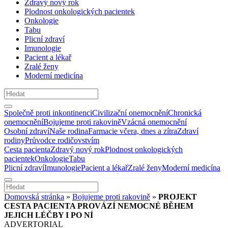
Zdravý nový rok
Plodnost onkologických pacientek
Onkologie
Tabu
Plicní zdraví
Imunologie
Pacient a lékař
Zralé ženy
Moderní medicína
Společně proti inkontinenci
Civilizační onemocnění
Chronická
onemocnění
Bojujeme proti rakovině
Vzácná onemocnění
Osobní zdraví
Naše rodina
Farmacie včera, dnes a zítra
Zdraví
rodiny
Průvodce rodičovstvím
Cesta pacienta
Zdravý nový rok
Plodnost onkologických
pacientek
Onkologie
Tabu
Plicní zdraví
Imunologie
Pacient a lékař
Zralé ženy
Moderní medicína
Domovská stránka
»
Bojujeme proti rakovině
»
PROJEKT
CESTA PACIENTA PROVÁZÍ NEMOCNÉ BĚHEM
JEJICH LÉČBY I PO NÍ
ADVERTORIAL