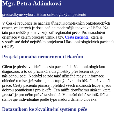
Mgr. Petra Adámková
předsedkyně výboru Hlasu onkologických pacientů
V České republice se nachází třináct Komplexních onkologických
center, ve kterých je dostupná nejmodernější inovativní léčba. Na
tato pracoviště pak navazuje síť regionální péče. Pro usnadnění
orientace v celém procesu vznikla tzv.
Cesta pacienta
, která je
v současné době největším projektem Hlasu onkologických pacientů
(HOP).
Projekt pomáhá nemocným i lékařům
Cílem je představit ideální cestu pacientů každou onkologickou
diagnózou, a to od příznaků a diagnostiky přes léčení až po
následnou péči. Nachází se zde také užitečné rady a informace
ohledně remise, jež zahrnuje postupný návrat do běžného života či
práce. Cesty pacienta přinášejí přehled všech možností léčby a jsou
dobrou pomůckou i pro lékaře. Ten může dotyčnému ukázat, která
„cesta“ je pro něho právě ta vhodná. V dnešní době se totiž léčba
stanovuje individuálně podle typu nádoru daného člověka.
Dotazníkem ke zkvalitnění systému péče