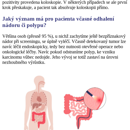
pozitivity provedena koloskopie. V některých případech se ale první
krok přeskakuje, a pacient tak absolvuje koloskopii přímo.
Jaký význam má pro pacienta včasné odhalení
nádoru či polypu?
Většina osob (přesně 95 %), u nichž zachytíme ještě bezpříznakový
nádor při screeningu, se úplně vyléčí. Včasně detekovaný tumor lze
navíc léčit endoskopicky, tedy bez nutnosti otevřené operace nebo
onkologické léčby. Navíc pokud odstraníme polyp, ke vzniku
karcinomu vůbec nedojde. Jeho vývoj se totiž zastaví na úrovni
nezhoubného výrůstku.