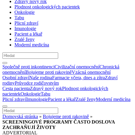
Zdravý nový rok
Plodnost onkologických pacientek
Onkologie
Tabu
Plicní zdraví
Imunologie
Pacient a lékař
Zralé ženy
Moderní medicína
Společně proti inkontinenci
Civilizační onemocnění
Chronická
onemocnění
Bojujeme proti rakovině
Vzácná onemocnění
Osobní zdraví
Naše rodina
Farmacie včera, dnes a zítra
Zdraví
rodiny
Průvodce rodičovstvím
Cesta pacienta
Zdravý nový rok
Plodnost onkologických
pacientek
Onkologie
Tabu
Plicní zdraví
Imunologie
Pacient a lékař
Zralé ženy
Moderní medicína
Domovská stránka
»
Bojujeme proti rakovině
»
SCREENINGOVÉ PROGRAMY ČASTO DOSLOVA
ZACHRAŇUJÍ ŽIVOTY
ADVERTORIAL