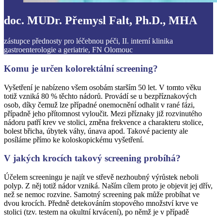
doc. MUDr. Přemysl Falt, Ph.D., MHA
zástupce přednosty pro léčebnou péči, II. interní klinika
gastroenterologie a geriatrie, FN Olomouc
Komu je určen kolorektální screening?
Vyšetření je nabízeno všem osobám starším 50 let. V tomto věku
totiž vzniká 80 % těchto nádorů. Provádí se u bezpříznakových
osob, díky čemuž lze případné onemocnění odhalit v rané fázi,
případně jeho přítomnost vyloučit. Mezi příznaky již rozvinutého
nádoru patří krev ve stolici, změna frekvence a charakteru stolice,
bolest břicha, úbytek váhy, únava apod. Takové pacienty ale
posíláme přímo ke koloskopickému vyšetření.
V jakých krocích takový screening probíhá?
Účelem screeningu je najít ve střevě nezhoubný výrůstek neboli
polyp. Z něj totiž nádor vzniká. Naším cílem proto je objevit jej dřív,
než se nemoc rozvine. Samotný screening pak může probíhat ve
dvou krocích. Předně detekováním stopového množství krve ve
stolici (tzv. testem na okultní krvácení), po němž je v případě