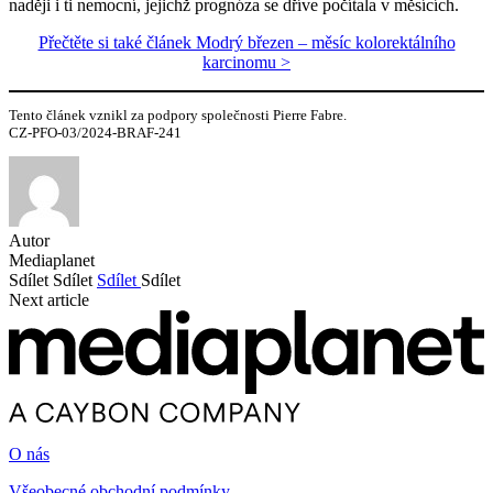
naději i ti nemocní, jejichž prognóza se dříve počítala v měsících.
Přečtěte si také článek Modrý březen – měsíc kolorektálního
karcinomu >
Tento článek vznikl za podpory společnosti Pierre Fabre.
CZ-PFO-03/2024-BRAF-241
Autor
Mediaplanet
Sdílet
Sdílet
Sdílet
Sdílet
Next article
O nás
Všeobecné obchodní podmínky