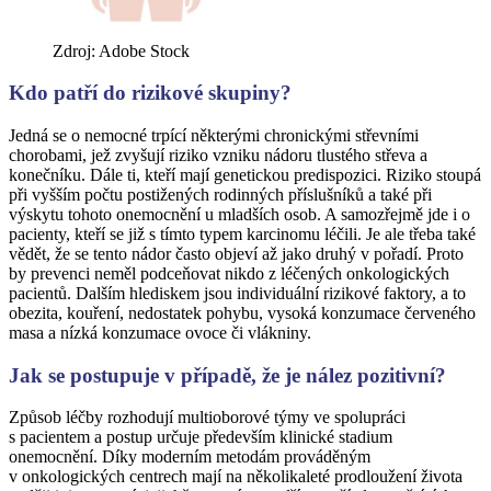
Zdroj: Adobe Stock
Kdo patří do rizikové skupiny?
Jedná se o nemocné trpící některými chronickými střevními
chorobami, jež zvyšují riziko vzniku nádoru tlustého střeva a
konečníku. Dále ti, kteří mají genetickou predispozici. Riziko stoupá
při vyšším počtu postižených rodinných příslušníků a také při
výskytu tohoto onemocnění u mladších osob. A samozřejmě jde i o
pacienty, kteří se již s tímto typem karcinomu léčili. Je ale třeba také
vědět, že se tento nádor často objeví až jako druhý v pořadí. Proto
by prevenci neměl podceňovat nikdo z léčených onkologických
pacientů. Dalším hlediskem jsou individuální rizikové faktory, a to
obezita, kouření, nedostatek pohybu, vysoká konzumace červeného
masa a nízká konzumace ovoce či vlákniny.
Jak se postupuje v případě, že je nález pozitivní?
Způsob léčby rozhodují multioborové týmy ve spolupráci
s pacientem a postup určuje především klinické stadium
onemocnění. Díky moderním metodám prováděným
v onkologických centrech mají na několikaleté prodloužení života