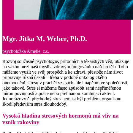
Mgr. Jitka M. Weber, Ph.D.
psycholožka Amelie, z.s.
Rozvoj současné psychologie, přírodních a lékařských věd, ukazuje
na vazbu mezi naší myslí a zdravým fungováním našeho těla. Toho
můžeme využít ve svůj prospěch a ke zdraví, přestože nám život
připravuje různá úskalí – třeba v podobě onkologického
onemocnění, stresu v práci či vztazích, ale i napětím ve společnosti
jako takové. Stres si můžeme často způsobit sami nepřiměřenou
mírou povinností a práce nebo přehnanou kombinací aktivit.
Jednorázový či přechodný stres nemusí být problém, organismu
škodí především stres dlouhodobý.
Vysoká hladina stresových hormonů má vliv na
vznik rakoviny