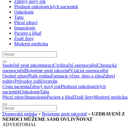
Zdravý nový rok
Plodnost onkologických pacientek
Onkologie
Tabu
Plicní zdraví
Imunologie
Pacient a lékař
Zralé ženy
Moderní medicína
Společně proti inkontinenci
Civilizační onemocnění
Chronická
onemocnění
Bojujeme proti rakovině
Vzácná onemocnění
Osobní zdraví
Naše rodina
Farmacie včera, dnes a zítra
Zdraví
rodiny
Průvodce rodičovstvím
Cesta pacienta
Zdravý nový rok
Plodnost onkologických
pacientek
Onkologie
Tabu
Plicní zdraví
Imunologie
Pacient a lékař
Zralé ženy
Moderní medicína
Domovská stránka
»
Bojujeme proti rakovině
»
UZDRAVENÍ Z
NEMOCI MŮŽEME SAMI OVLIVŇOVAT
ADVERTORIAL