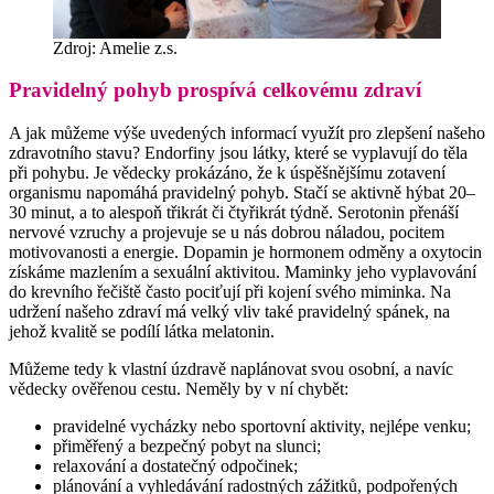
Zdroj: Amelie z.s.
Pravidelný pohyb prospívá celkovému zdraví
A jak můžeme výše uvedených informací využít pro zlepšení našeho
zdravotního stavu? Endorfiny jsou látky, které se vyplavují do těla
při pohybu. Je vědecky prokázáno, že k úspěšnějšímu zotavení
organismu napomáhá pravidelný pohyb. Stačí se aktivně hýbat 20–
30 minut, a to alespoň třikrát či čtyřikrát týdně. Serotonin přenáší
nervové vzruchy a projevuje se u nás dobrou náladou, pocitem
motivovanosti a energie. Dopamin je hormonem odměny a oxytocin
získáme mazlením a sexuální aktivitou. Maminky jeho vyplavování
do krevního řečiště často pociťují při kojení svého miminka. Na
udržení našeho zdraví má velký vliv také pravidelný spánek, na
jehož kvalitě se podílí látka melatonin.
Můžeme tedy k vlastní úzdravě naplánovat svou osobní, a navíc
vědecky ověřenou cestu. Neměly by v ní chybět:
pravidelné vycházky nebo sportovní aktivity, nejlépe venku;
přiměřený a bezpečný pobyt na slunci;
relaxování a dostatečný odpočinek;
plánování a vyhledávání radostných zážitků, podpořených