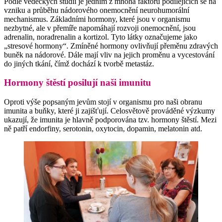
Podle vědeckých studií je jedním z mnoha faktorů podílejících se na
vzniku a průběhu nádorového onemocnění neurohumorální
mechanismus. Základními hormony, které jsou v organismu
nezbytné, ale v přemíře napomáhají rozvoji onemocnění, jsou
adrenalin, noradrenalin a kortizol. Tyto látky označujeme jako
„stresové hormony“. Zmíněné hormony ovlivňují přeměnu zdravých
buněk na nádorové. Dále mají vliv na jejich proměnu a vycestování
do jiných tkání, čímž dochází k tvorbě metastáz.
Hormony štěstí posilují naši imunitu
Oproti výše popsaným jevům stojí v organismu pro naši obranu
imunita a buňky, které ji zajišťují. Celosvětově prováděné výzkumy
ukazují, že imunita je hlavně podporována tzv. hormony štěstí. Mezi
ně patří endorfiny, serotonin, oxytocin, dopamin, melatonin atd.