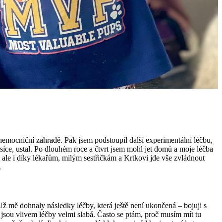
emocniční zahradě. Pak jsem podstoupil další experimentální léčbu,
ce, ustal. Po dlouhém roce a čtvrt jsem mohl jet domů a moje léčba
ale i díky lékařům, milým sestřičkám a Krtkovi jde vše zvládnout
.
Už mě dohnaly následky léčby, která ještě není ukončená – bojuji s
 jsou vlivem léčby velmi slabá. Často se ptám, proč musím mít tu