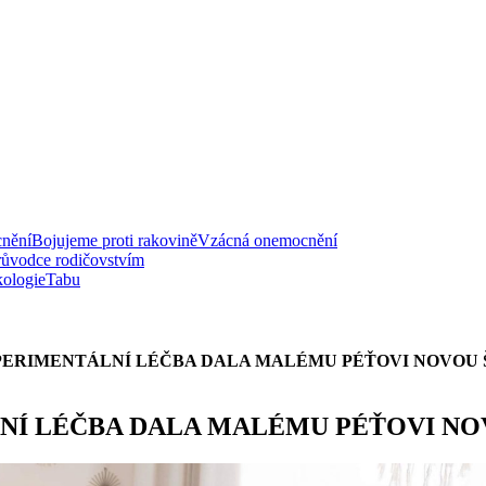
nění
Bojujeme proti rakovině
Vzácná onemocnění
růvodce rodičovstvím
ologie
Tabu
ERIMENTÁLNÍ LÉČBA DALA MALÉMU PÉŤOVI NOVOU Š
Í LÉČBA DALA MALÉMU PÉŤOVI NOV