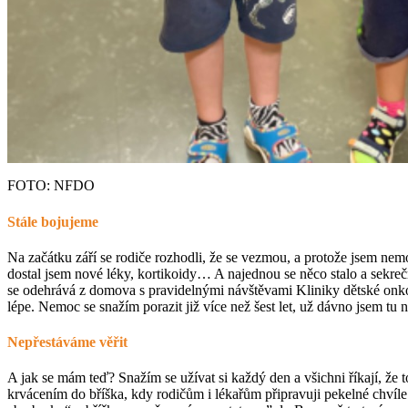
FOTO: NFDO
Stále bojujeme
Na začátku září se rodiče rozhodli, že se vezmou, a protože jsem ne
dostal jsem nové léky, kortikoidy… A najednou se něco stalo a sekre
se odehrává z domova s pravidelnými návštěvami Kliniky dětské onkol
lépe. Nemoc se snažím porazit již více než šest let, už dávno jsem tu n
Nepřestáváme věřit
A jak se mám teď? Snažím se užívat si každý den a všichni říkají, že 
krvácením do bříška, kdy rodičům i lékařům připravuji pekelné chvíle 