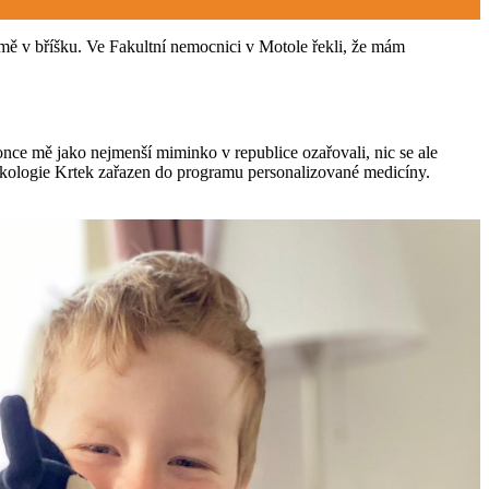
u mě v bříšku. Ve Fakultní nemocnici v Motole řekli, že mám
nce mě jako nejmenší miminko v republice ozařovali, nic se ale
onkologie Krtek zařazen do programu personalizované medicíny.