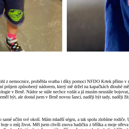
mohl z nemocnice, proběhla svatba i díky pomoci NFDO Krtek přímo v n
ční průjem způsobený nádorem, který mě držel na kapačkách dlouhé měsí
ogie v Brně. Nádor se stále nechce vzdát a já musím neustále bojovat, 
eměl být, ale dostal jsem v Brně novou šanci, naději být tady, naději žít
to samé učím své okolí. Mám mladší ségru, a tak spolu zlobíme rodiče. 
boje o můj život. Měl jsem chvíli znova hadičku z bříška a moje střeva