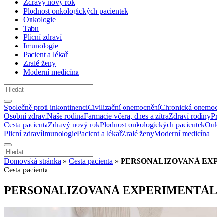
Zdravý nový rok
Plodnost onkologických pacientek
Onkologie
Tabu
Plicní zdraví
Imunologie
Pacient a lékař
Zralé ženy
Moderní medicína
Společně proti inkontinenci
Civilizační onemocnění
Chronická onemoc
Osobní zdraví
Naše rodina
Farmacie včera, dnes a zítra
Zdraví rodiny
P
Cesta pacienta
Zdravý nový rok
Plodnost onkologických pacientek
Onk
Plicní zdraví
Imunologie
Pacient a lékař
Zralé ženy
Moderní medicína
Domovská stránka
»
Cesta pacienta
»
PERSONALIZOVANÁ EXP
Cesta pacienta
PERSONALIZOVANÁ EXPERIMENTÁLN