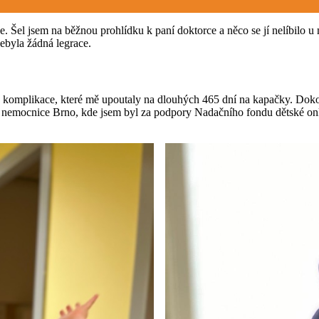
e. Šel jsem na běžnou prohlídku k paní doktorce a něco se jí nelíbilo 
nebyla žádná legrace.
y komplikace, které mě upoutaly na dlouhých 465 dní na kapačky. Doko
ltní nemocnice Brno, kde jsem byl za podpory Nadačního fondu dětské 