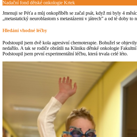
Nadační fond dětské onkologie Krtek
Jmenuji se Péťa a můj onkopříběh se začal psát, když mi byly 4 měsíc
„metastatický neuroblastom s metastázemi v játrech” a od té doby to 
Hledání vhodné léčby
Podstoupil jsem dvě kola agresivní chemoterapie. Bohužel se objevil
nedařilo. A tak se rodiče obrátili na Kliniku dětské onkologie Faku
Podstoupil jsem první experimentální léčbu, která trvala celé léto.