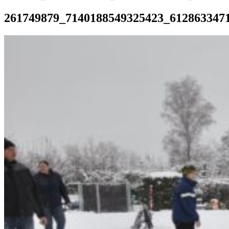
261749879_7140188549325423_612863347