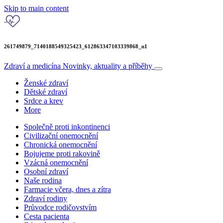
Skip to main content
261749879_7140188549325423_612863347103339868_n1
Zdraví a medicína
Novinky, aktuality a příběhy
Ženské zdraví
Dětské zdraví
Srdce a krev
More
Společně proti inkontinenci
Civilizační onemocnění
Chronická onemocnění
Bojujeme proti rakovině
Vzácná onemocnění
Osobní zdraví
Naše rodina
Farmacie včera, dnes a zítra
Zdraví rodiny
Průvodce rodičovstvím
Cesta pacienta