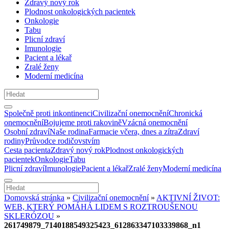
Zdravý nový rok
Plodnost onkologických pacientek
Onkologie
Tabu
Plicní zdraví
Imunologie
Pacient a lékař
Zralé ženy
Moderní medicína
Společně proti inkontinenci
Civilizační onemocnění
Chronická
onemocnění
Bojujeme proti rakovině
Vzácná onemocnění
Osobní zdraví
Naše rodina
Farmacie včera, dnes a zítra
Zdraví
rodiny
Průvodce rodičovstvím
Cesta pacienta
Zdravý nový rok
Plodnost onkologických
pacientek
Onkologie
Tabu
Plicní zdraví
Imunologie
Pacient a lékař
Zralé ženy
Moderní medicína
Domovská stránka
»
Civilizační onemocnění
»
AKTIVNÍ ŽIVOT:
WEB, KTERÝ POMÁHÁ LIDEM S ROZTROUŠENOU
SKLERÓZOU
»
261749879_7140188549325423_612863347103339868_n1