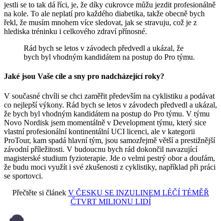
jestli se to tak dá říci, je, že díky cukrovce můžu jezdit profesionálně
na kole. To ale neplatí pro každého diabetika, takže obecně bych
řekl, že musím mnohem více sledovat, jak se stravuju, což je z
hlediska tréninku i celkového zdraví přínosné.
Rád bych se letos v závodech předvedl a ukázal, že
bych byl vhodným kandidátem na postup do Pro týmu.
Jaké jsou Vaše cíle a sny pro nadcházející roky?
V současné chvíli se chci zaměřit především na cyklistiku a podávat
co nejlepší výkony. Rád bych se letos v závodech předvedl a ukázal,
že bych byl vhodným kandidátem na postup do Pro týmu. V týmu
Novo Nordisk jsem momentálně v Development týmu, který sice
vlastní profesionální kontinentální UCI licenci, ale v kategorii
ProTour, kam spadá hlavní tým, jsou samozřejmě větší a prestižnější
závodní příležitosti. V budoucnu bych rád dokončil navazující
magisterské studium fyzioterapie. Jde o velmi pestrý obor a doufám,
že budu moci využít i své zkušenosti z cyklistiky, například při práci
se sportovci.
Přečtěte si článek
V ČESKU SE INZULINEM LÉČÍ TÉMĚŘ
ČTVRT MILIONU LIDÍ