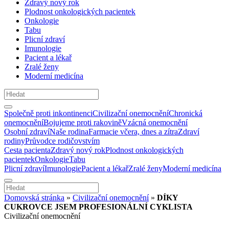
Zdravý nový rok
Plodnost onkologických pacientek
Onkologie
Tabu
Plicní zdraví
Imunologie
Pacient a lékař
Zralé ženy
Moderní medicína
Společně proti inkontinenci
Civilizační onemocnění
Chronická
onemocnění
Bojujeme proti rakovině
Vzácná onemocnění
Osobní zdraví
Naše rodina
Farmacie včera, dnes a zítra
Zdraví
rodiny
Průvodce rodičovstvím
Cesta pacienta
Zdravý nový rok
Plodnost onkologických
pacientek
Onkologie
Tabu
Plicní zdraví
Imunologie
Pacient a lékař
Zralé ženy
Moderní medicína
Domovská stránka
»
Civilizační onemocnění
»
DÍKY
CUKROVCE JSEM PROFESIONÁLNÍ CYKLISTA
Civilizační onemocnění