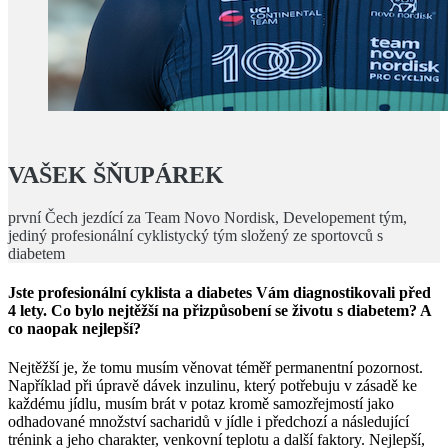
V
AŠEK ŠŇUPÁREK
první Čech jezdící za Team Novo Nordisk, Developement tým,
jediný profesionální cyklistycký tým složený ze sportovců s
diabetem
Jste profesionální cyklista a diabetes Vám diagnostikovali před
4 lety. Co bylo nejtěžší na přizpůsobení se životu s diabetem? A
co naopak nejlepší?
Nejtěžší je, že tomu musím věnovat téměř permanentní pozornost.
Například při úpravě dávek inzulinu, který potřebuju v zásadě ke
každému jídlu, musím brát v potaz kromě samozřejmostí jako
odhadované množství sacharidů v jídle i předchozí a následující
trénink a jeho charakter, venkovní teplotu a další faktory. Nejlepší,