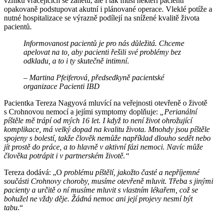
vzniku vracejících se zánětů, ale i tak musí někteří pacienti
opakovaně podstupovat akutní i plánované operace. Vleklé potíže a
nutné hospitalizace se výrazně podílejí na snížené kvalitě života
pacientů.
Informovanost pacientů je pro nás důležitá. Chceme
apelovat na to, aby pacienti řešili své problémy bez
odkladu, a to i ty skutečně intimní
.
– Martina Pfeiferová, předsedkyně pacientské
organizace Pacienti IBD
Pacientka Tereza Nagyová mluvící na veřejnosti otevřeně o životě
s Crohnovou nemocí a jejími symptomy doplňuje:
„Perianální
píštěle mě trápí od mých 16 let. I když to není život ohrožující
komplikace, má velký dopad na kvalitu života. Mnohdy jsou píštěle
spojeny s bolestí, takže člověk nemůže například dlouho sedět nebo
jít prostě do práce, a to hlavně v aktivní fázi nemoci. Navíc může
člověka potrápit i v partnerském životě.“
Tereza dodává: „O
problému píštělí, jakožto časté a nepříjemné
součásti Crohnovy choroby, musíme otevřeně mluvit. Třeba s jinými
pacienty a určitě o ní musíme mluvit s vlastním lékařem, což se
bohužel ne vždy děje. Žádná nemoc ani její projevy nesmí být
tabu
.“