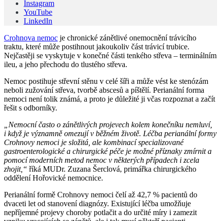
Instagram
YouTube
LinkedIn
Crohnova nemoc
je chronické zánětlivé onemocnění trávicího
traktu, které může postihnout jakoukoliv část trávicí trubice.
Nejčastěji se vyskytuje v konečné části tenkého střeva – terminálním
ileu, a jeho přechodu do tlustého střeva.
Nemoc postihuje střevní stěnu v celé šíři a může vést ke stenózám
neboli zužování střeva, tvorbě abscesů a píštělí. Perianální forma
nemoci není tolik známá, a proto je důležité ji včas rozpoznat a začít
řešit s odborníky.
„Nemocní často o zánětlivých projevech kolem konečníku nemluví,
i když je významně omezují v běžném životě. Léčba perianální formy
Crohnovy nemoci je složitá, ale kombinací specializované
gastroenterologické a chirurgické péče je možné příznaky zmírnit a
pomocí moderních metod nemoc v některých případech i zcela
zhojit,“
říká MUDr. Zuzana Šerclová, primářka chirurgického
oddělení Hořovické nemocnice.
Perianální formě Crohnovy nemoci čelí až 42,7 % pacientů do
dvaceti let od stanovení diagnózy. Existující léčba umožňuje
nepříjemné projevy choroby potlačit a do určité míry i zamezit