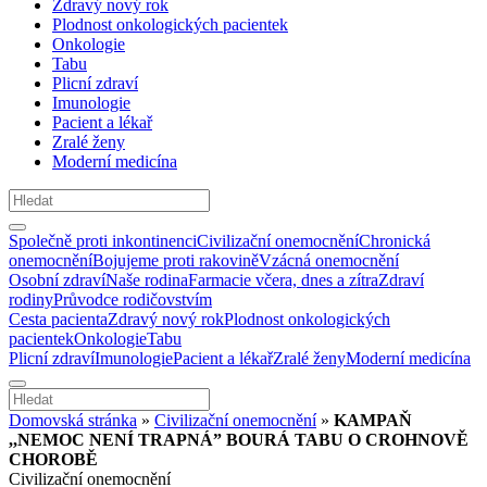
Zdravý nový rok
Plodnost onkologických pacientek
Onkologie
Tabu
Plicní zdraví
Imunologie
Pacient a lékař
Zralé ženy
Moderní medicína
Společně proti inkontinenci
Civilizační onemocnění
Chronická
onemocnění
Bojujeme proti rakovině
Vzácná onemocnění
Osobní zdraví
Naše rodina
Farmacie včera, dnes a zítra
Zdraví
rodiny
Průvodce rodičovstvím
Cesta pacienta
Zdravý nový rok
Plodnost onkologických
pacientek
Onkologie
Tabu
Plicní zdraví
Imunologie
Pacient a lékař
Zralé ženy
Moderní medicína
Domovská stránka
»
Civilizační onemocnění
»
KAMPAŇ
,,NEMOC NENÍ TRAPNÁ” BOURÁ TABU O CROHNOVĚ
CHOROBĚ
Civilizační onemocnění