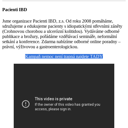
Pacienti IBD
Jsme organizace Pacienti IBD, z.s. Od roku 2008 pomáháme,
sdružujeme a edukujeme pacienty s idiopatickými střevními záněty
(Crohnovou chorobou a ulcerózní kolitidou). Vydáváme odborné
publikace a brožury, pořádáme vzdělávací semináře, neformální
setkání a konference. Zdarma nabízíme odborné online poradny –
právní, výživovou a gastroenterologickou.
Kampaň nemoc není trapná najdete TADY