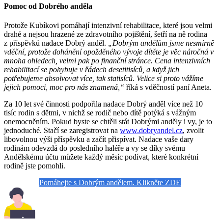
Pomoc od Dobrého anděla
Protože Kubíkovi pomáhají intenzivní rehabilitace, které jsou velmi
drahé a nejsou hrazené ze zdravotního pojištění, šetří na ně rodina
z příspěvků nadace Dobrý anděl.
„Dobrým andělům jsme nesmírně
vděční, protože dohánění opožděného vývoje dítěte je věc náročná v
mnoha ohledech, velmi pak po finanční stránce. Cena intenzivních
rehabilitací se pohybuje v řádech desetitisíců, a když jich
potřebujeme absolvovat více, tak statisíců. Velice si proto vážíme
jejich pomoci, moc pro nás znamená,“
říká s vděčností paní Aneta.
Za 10 let své činnosti podpořila nadace Dobrý anděl více než 10
tisíc rodin s dětmi, v nichž se rodič nebo dítě potýká s vážným
onemocněním. Pokud byste se chtěli stát Dobrými anděly i vy, je to
jednoduché. Stačí se zaregistrovat na
www.dobryandel.cz
, zvolit
libovolnou výši příspěvku a začít přispívat. Nadace vaše dary
rodinám odevzdá do posledního haléře a vy se díky svému
Andělskému účtu můžete každý měsíc podívat, které konkrétní
rodině jste pomohli.
Pomáhejte s Dobrým andělem. Klikněte ZDE