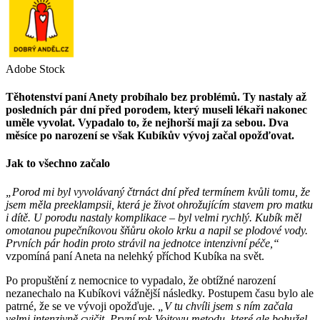
Adobe Stock
Těhotenství paní Anety probíhalo bez problémů. Ty nastaly až
posledních pár dní před porodem, který museli lékaři nakonec
uměle vyvolat. Vypadalo to, že nejhorší mají za sebou. Dva
měsíce po narození se však Kubíkův vývoj začal opožďovat.
Jak to všechno začalo
„Porod mi byl vyvolávaný čtrnáct dní před termínem kvůli tomu, že
jsem měla preeklampsii, která je život ohrožujícím stavem pro matku
i dítě. U porodu nastaly komplikace – byl velmi rychlý. Kubík měl
omotanou pupečníkovou šňůru okolo krku a napil se plodové vody.
Prvních pár hodin proto strávil na jednotce intenzivní péče,“
vzpomíná paní Aneta na nelehký příchod Kubíka na svět.
Po propuštění z nemocnice to vypadalo, že obtížné narození
nezanechalo na Kubíkovi vážnější následky. Postupem času bylo ale
patrné, že se ve vývoji opožďuje.
„V tu chvíli jsem s ním začala
velmi intenzivně cvičit. První rok Vojtovu metodu, které ale bohužel