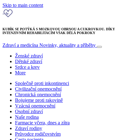
Skip to main content
KUBÍK SE POTÝKÁ S MOZKOVOU OBRNOU A CUKROVKOU. DÍKY
INTENZIVNÍM REHABILITACÍM VŠAK DĚLÁ POKROKY
Zdraví a medicína
Novinky, aktuality a příběhy
Ženské zdraví
Dětské zdraví
Srdce a krev
More
Společně proti inkontinenci
Civilizační onemocnění
Chronická onemocnění
Bojujeme proti rakovině
Vzácná onemocnění
Osobní zdraví
Naše rodina
Farmacie včera, dnes a zítra
Zdraví rodiny
Průvodce rodičovstvím
Cesta pacienta