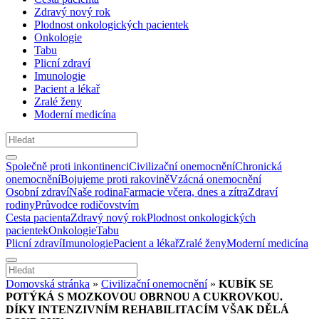
Zdravý nový rok
Plodnost onkologických pacientek
Onkologie
Tabu
Plicní zdraví
Imunologie
Pacient a lékař
Zralé ženy
Moderní medicína
Společně proti inkontinenci
Civilizační onemocnění
Chronická
onemocnění
Bojujeme proti rakovině
Vzácná onemocnění
Osobní zdraví
Naše rodina
Farmacie včera, dnes a zítra
Zdraví
rodiny
Průvodce rodičovstvím
Cesta pacienta
Zdravý nový rok
Plodnost onkologických
pacientek
Onkologie
Tabu
Plicní zdraví
Imunologie
Pacient a lékař
Zralé ženy
Moderní medicína
Domovská stránka
»
Civilizační onemocnění
»
KUBÍK SE
POTÝKÁ S MOZKOVOU OBRNOU A CUKROVKOU.
DÍKY INTENZIVNÍM REHABILITACÍM VŠAK DĚLÁ