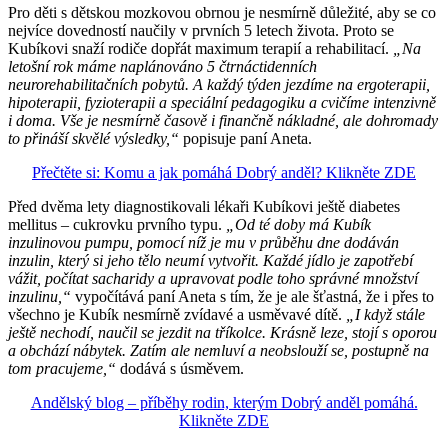
Pro děti s dětskou mozkovou obrnou je nesmírně důležité, aby se co
nejvíce dovedností naučily v prvních 5 letech života. Proto se
Kubíkovi snaží rodiče dopřát maximum terapií a rehabilitací.
„Na
letošní rok máme naplánováno 5 čtrnáctidenních
neurorehabilitačních pobytů. A každý týden jezdíme na ergoterapii,
hipoterapii, fyzioterapii a speciální pedagogiku a cvičíme intenzivně
i doma. Vše je nesmírně časově i finančně nákladné, ale dohromady
to přináší skvělé výsledky,“
popisuje paní Aneta.
Přečtěte si: Komu a jak pomáhá Dobrý anděl? Klikněte ZDE
Před dvěma lety diagnostikovali lékaři Kubíkovi ještě diabetes
mellitus – cukrovku prvního typu.
„Od té doby má Kubík
inzulinovou pumpu, pomocí níž je mu v průběhu dne dodáván
inzulin, který si jeho tělo neumí vytvořit. Každé jídlo je zapotřebí
vážit, počítat sacharidy a upravovat podle toho správné množství
inzulinu,“
vypočítává paní Aneta s tím, že je ale šťastná, že i přes to
všechno je Kubík nesmírně zvídavé a usměvavé dítě.
„I když stále
ještě nechodí, naučil se jezdit na tříkolce. Krásně leze, stojí s oporou
a obchází nábytek. Zatím ale nemluví a neobslouží se, postupně na
tom pracujeme,“
dodává s úsměvem.
Andělský blog – příběhy rodin, kterým Dobrý anděl pomáhá.
Klikněte ZDE