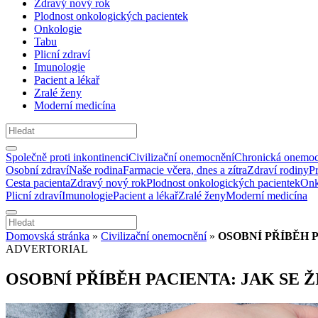
Zdravý nový rok
Plodnost onkologických pacientek
Onkologie
Tabu
Plicní zdraví
Imunologie
Pacient a lékař
Zralé ženy
Moderní medicína
Společně proti inkontinenci
Civilizační onemocnění
Chronická onemoc
Osobní zdraví
Naše rodina
Farmacie včera, dnes a zítra
Zdraví rodiny
P
Cesta pacienta
Zdravý nový rok
Plodnost onkologických pacientek
Onk
Plicní zdraví
Imunologie
Pacient a lékař
Zralé ženy
Moderní medicína
Domovská stránka
»
Civilizační onemocnění
»
OSOBNÍ PŘÍBĚH P
ADVERTORIAL
OSOBNÍ PŘÍBĚH PACIENTA: JAK SE Ž