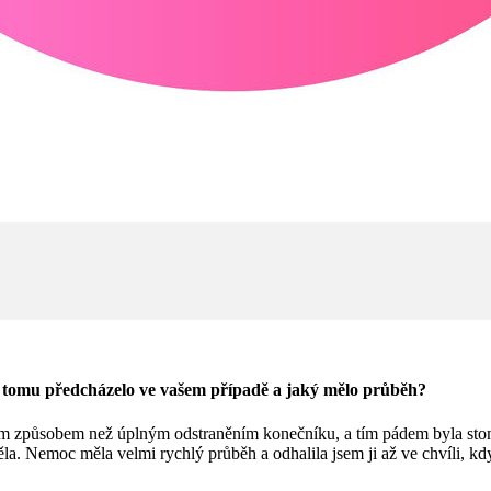
 tomu předcházelo ve vašem případě a jaký mělo průběh?
iným způsobem než úplným odstraněním konečníku, a tím pádem byla sto
ěla. Nemoc měla velmi rychlý průběh a odhalila jsem ji až ve chvíli, k