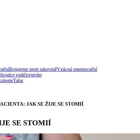
nění
Bojujeme proti rakovině
Vzácná onemocnění
růvodce rodičovstvím
ologie
Tabu
ACIENTA: JAK SE ŽIJE SE STOMIÍ
IJE SE STOMIÍ