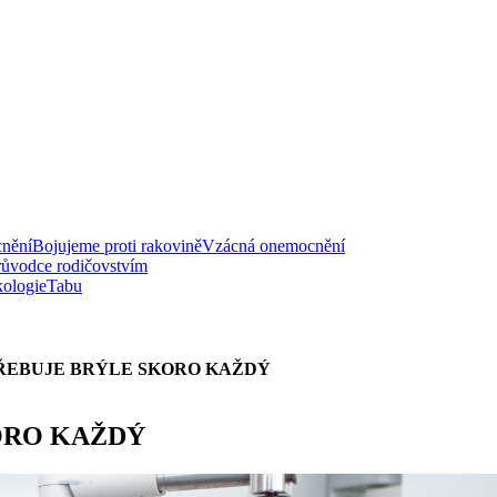
nění
Bojujeme proti rakovině
Vzácná onemocnění
růvodce rodičovstvím
ologie
Tabu
TŘEBUJE BRÝLE SKORO KAŽDÝ
ORO KAŽDÝ