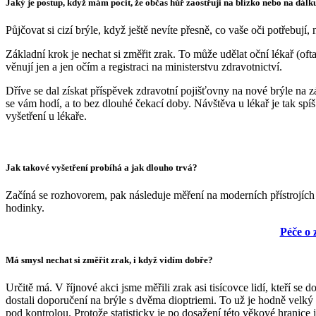
Jaký je postup, když mám pocit, že občas hůř zaostřuji na blízko nebo na dálku
Půjčovat si cizí brýle, když ještě nevíte přesně, co vaše oči potřebují,
Základní krok je nechat si změřit zrak. To může udělat oční lékař (of
věnují jen a jen očím a registraci na ministerstvu zdravotnictví.
Dříve se dal získat příspěvek zdravotní pojišťovny na nové brýle na z
se vám hodí, a to bez dlouhé čekací doby. Návštěva u lékař je tak sp
vyšetření u lékaře.
Jak takové vyšetření probíhá a jak dlouho trvá?
Začíná se rozhovorem, pak následuje měření na moderních přístrojích a
hodinky.
Péče o 
Má smysl nechat si změřit zrak, i když vidím dobře?
Určitě má. V říjnové akci jsme měřili zrak asi tisícovce lidí, kteří se
dostali doporučení na brýle s dvěma dioptriemi. To už je hodně velký
pod kontrolou. Protože statisticky je po dosažení této věkové hranice 