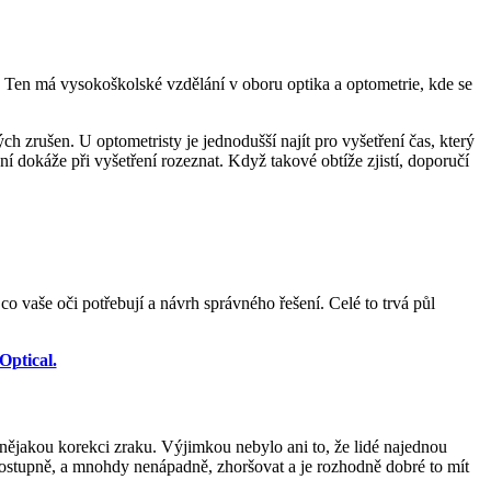
. Ten má vysokoškolské vzdělání v oboru optika a optometrie, kde se
h zrušen. U optometristy je jednodušší najít pro vyšetření čas, který
 dokáže při vyšetření rozeznat. Když takové obtíže zjistí, doporučí
o vaše oči potřebují a návrh správného řešení. Celé to trvá půl
Optical.
aly nějakou korekci zraku. Výjimkou nebylo ani to, že lidé najednou
 postupně, a mnohdy nenápadně, zhoršovat a je rozhodně dobré to mít