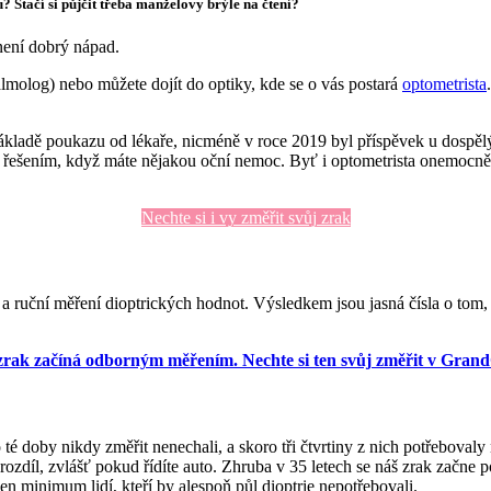
? Stačí si půjčit třeba manželovy brýle na čtení?
 není dobrý nápad.
talmolog) nebo můžete dojít do optiky, kde se o vás postará
optometrista
ákladě poukazu od lékaře, nicméně v roce 2019 byl příspěvek u dospělýc
íš řešením, když máte nějakou oční nemoc. Byť i optometrista onemocnění
Nechte si i vy změřit svůj zrak
 ruční měření dioptrických hodnot. Výsledkem jsou jasná čísla o tom, c
zrak začíná odborným měřením. Nechte si ten svůj změřit v Grand
 do té doby nikdy změřit nenechali, a skoro tři čtvrtiny z nich potřebov
 rozdíl, zvlášť pokud řídíte auto. Zhruba v 35 letech se náš zrak začne
jen minimum lidí, kteří by alespoň půl dioptrie nepotřebovali.