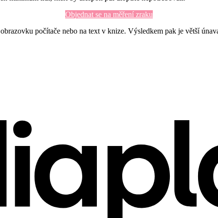
Objednat se na měření zraku
obrazovku počítače nebo na text v knize. Výsledkem pak je větší únav