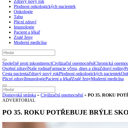
Zdravý nový rok
Plodnost onkologických pacientek
Onkologie
Tabu
Plicní zdraví
Imunologie
Pacient a lékař
Zralé ženy
Moderní medicína
Společně proti inkontinenci
Civilizační onemocnění
Chronická onemoc
Osobní zdraví
Naše rodina
Farmacie včera, dnes a zítra
Zdraví rodiny
P
Cesta pacienta
Zdravý nový rok
Plodnost onkologických pacientek
Onk
Plicní zdraví
Imunologie
Pacient a lékař
Zralé ženy
Moderní medicína
Domovská stránka
»
Civilizační onemocnění
»
PO 35. ROKU PO
ADVERTORIAL
PO 35. ROKU POTŘEBUJE BRÝLE SK