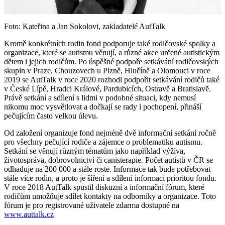
Foto: Kateřina a Jan Sokolovi, zakladatelé AutTalk
Kromě konkrétních rodin fond podporuje také rodičovské spolky a
organizace, které se autismu věnují, a různé akce určené autistickým
dětem i jejich rodičům. Po úspěšné podpoře setkávání rodičovských
skupin v Praze, Chouzovech u Plzně, Hlučíně a Olomouci v roce
2019 se AutTalk v roce 2020 rozhodl podpořit setkávání rodičů také
v České Lípě, Hradci Králové, Pardubicích, Ostravě a Bratislavě.
Právě setkání a sdílení s lidmi v podobné situaci, kdy nemusí
nikomu moc vysvětlovat a dočkají se rady i pochopení, přináší
pečujícím často velkou úlevu.
Od založení organizuje fond nejméně dvě informační setkání ročně
pro všechny pečující rodiče a zájemce o problematiku autismu.
Setkání se věnují různým tématům jako například výživa,
životospráva, dobrovolnictví či canisterapie. Počet autistů v ČR se
odhaduje na 200 000 a stále roste. Informace tak bude potřebovat
stále více rodin, a proto je šíření a sdílení informací prioritou fondu.
V roce 2018 AutTalk spustil diskuzní a informační fórum, které
rodičům umožňuje sdílet kontakty na odborníky a organizace. Toto
fórum je pro registrované uživatele zdarma dostupné na
www.auttalk.cz