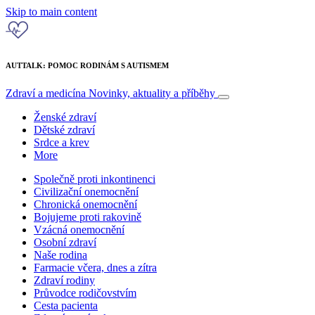
Skip to main content
AUTTALK: POMOC RODINÁM S AUTISMEM
Zdraví a medicína
Novinky, aktuality a příběhy
Ženské zdraví
Dětské zdraví
Srdce a krev
More
Společně proti inkontinenci
Civilizační onemocnění
Chronická onemocnění
Bojujeme proti rakovině
Vzácná onemocnění
Osobní zdraví
Naše rodina
Farmacie včera, dnes a zítra
Zdraví rodiny
Průvodce rodičovstvím
Cesta pacienta