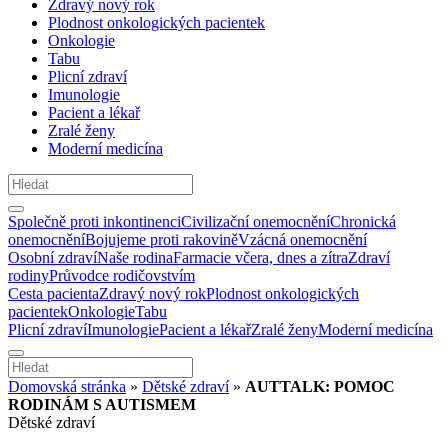
Zdravý nový rok
Plodnost onkologických pacientek
Onkologie
Tabu
Plicní zdraví
Imunologie
Pacient a lékař
Zralé ženy
Moderní medicína
Společně proti inkontinenci
Civilizační onemocnění
Chronická
onemocnění
Bojujeme proti rakovině
Vzácná onemocnění
Osobní zdraví
Naše rodina
Farmacie včera, dnes a zítra
Zdraví
rodiny
Průvodce rodičovstvím
Cesta pacienta
Zdravý nový rok
Plodnost onkologických
pacientek
Onkologie
Tabu
Plicní zdraví
Imunologie
Pacient a lékař
Zralé ženy
Moderní medicína
Domovská stránka
»
Dětské zdraví
»
AUTTALK: POMOC
RODINÁM S AUTISMEM
Dětské zdraví