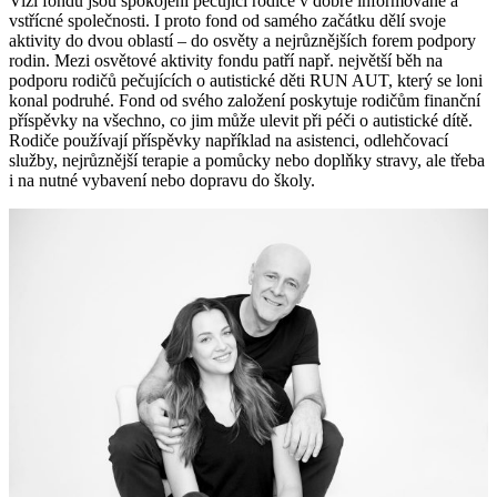
Vizí fondu jsou spokojení pečující rodiče v dobře informované a
vstřícné společnosti. I proto fond od samého začátku dělí svoje
aktivity do dvou oblastí – do osvěty a nejrůznějších forem podpory
rodin. Mezi osvětové aktivity fondu patří např. největší běh na
podporu rodičů pečujících o autistické děti RUN AUT, který se loni
konal podruhé. Fond od svého založení poskytuje rodičům finanční
příspěvky na všechno, co jim může ulevit při péči o autistické dítě.
Rodiče používají příspěvky například na asistenci, odlehčovací
služby, nejrůznější terapie a pomůcky nebo doplňky stravy, ale třeba
i na nutné vybavení nebo dopravu do školy.