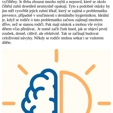
vyčištěny. Je třeba zbourat mnoho mýtů a nepravd, které se okolo
čištění zubů desetiletí nesmyslně opakují. Tyto a podobné otázky by
jim měl vysvětlit jejich zubní lékař, který se zajímá o problematiku
prevence, případně v součinnosti s dentálního hygienistkou. Ideální
je, když se rodiče o tuto problematiku začnou zajímají mnohem
dříve, než se stanou rodiči. Pak mají náskok a mohou vše svým
dětem včas předávat.. Je nutné začít čistit hned, jak se objeví první
zoubek, denně, citlivě, ale efektivně. Tak se začínají budovat
celoživotní návyky. Někdy se rodiče mohou setkat i se vzdorem
dítěte.