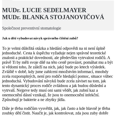
MUDr.
LUCIE SEDELMAYER
MUDr. BLANKA STOJANOVIČOVÁ
Společnost preventivní stomatologie
Jak u dětí vybudovat návyk správného čištění zubů?
To je velmi důležitá otázka a hledání odpovědi na ni není úplně
jednoduché. Cesta k úspěchu vyžaduje nejen správné teoretické
znalosti a praktické dovednosti, ale především vytrvalost rodičů. A
právě Ti by měli svoje dítě na této cestě provázet, pomáhat mu a být
si vědomi toho, že záleží na nich, jaký bude po letech výsledek.
Zvláště v době, kdy jsme zahlceni množstvím informací, mnohdy
zcela rozporuplných, není pro rodiče hledající pomoc, situace vůbec
jednoduchá. Vybudování návyků bude zcela záviset na tom, jak
tento dynamický proces rodiče zvládnou a jak budou důslední a
vytrvalí. Nejprve tedy musí oni sami vědět, jak zubní kaz a
onemocnění dásní vznikají, že jsou to onemocnění infekční.
Způsobují je bakterie a ne zbytky jídla.
Dále je třeba rodičům vysvětlit, jak, jak často a kde hlavně je třeba
zoubky dětí čistit. Naučit je, jak kontrolovat, zda jsou zuby dobře