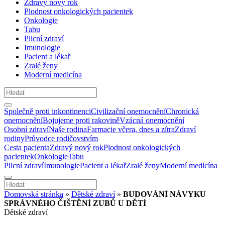
Zdravý nový rok
Plodnost onkologických pacientek
Onkologie
Tabu
Plicní zdraví
Imunologie
Pacient a lékař
Zralé ženy
Moderní medicína
Společně proti inkontinenci
Civilizační onemocnění
Chronická
onemocnění
Bojujeme proti rakovině
Vzácná onemocnění
Osobní zdraví
Naše rodina
Farmacie včera, dnes a zítra
Zdraví
rodiny
Průvodce rodičovstvím
Cesta pacienta
Zdravý nový rok
Plodnost onkologických
pacientek
Onkologie
Tabu
Plicní zdraví
Imunologie
Pacient a lékař
Zralé ženy
Moderní medicína
Domovská stránka
»
Dětské zdraví
»
BUDOVÁNÍ NÁVYKU
SPRÁVNÉHO ČIŠTĚNÍ ZUBŮ U DĚTÍ
Dětské zdraví