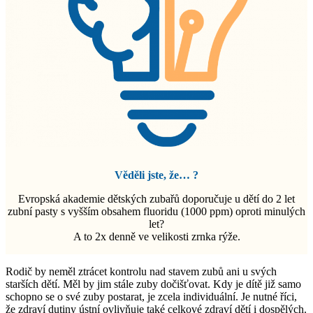
Věděli jste,
že… ?
Evropská akademie dětských zubařů doporučuje u dětí do 2 let
zubní pasty s vyšším obsahem fluoridu (1000 ppm) oproti minulých
let?
A to 2x denně ve velikosti zrnka rýže.
Rodič by neměl ztrácet kontrolu nad stavem zubů ani u svých
starších dětí. Měl by jim stále zuby dočišťovat. Kdy je dítě již samo
schopno se o své zuby postarat, je zcela individuální. Je nutné říci,
že zdraví dutiny ústní ovlivňuje také celkové zdraví dětí i dospělých.