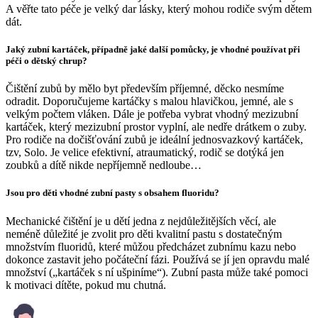
A věřte tato péče je velký dar lásky, který mohou rodiče svým dětem
dát.
Jaký zubní kartáček, případně jaké další pomůcky, je vhodné používat při
péči o dětský chrup?
Čištění zubů by mělo byt především příjemné, děcko nesmíme
odradit. Doporučujeme kartáčky s malou hlavičkou, jemné, ale s
velkým počtem vláken. Dále je potřeba vybrat vhodný mezizubní
kartáček, který mezizubní prostor vyplní, ale nedře drátkem o zuby.
Pro rodiče na dočišťování zubů je ideální jednosvazkový kartáček,
tzv, Solo. Je velice efektivní, atraumatický, rodič se dotýká jen
zoubků a dítě nikde nepříjemně nedloube…
Jsou pro děti vhodné zubní pasty s obsahem fluoridu?
Mechanické čištění je u dětí jedna z nejdůležitějších věcí, ale
neméně důležité je zvolit pro děti kvalitní pastu s dostatečným
množstvím fluoridů, které můžou předcházet zubnímu kazu nebo
dokonce zastavit jeho počáteční fázi. Používá se jí jen opravdu malé
množství („kartáček s ní ušpiníme“). Zubní pasta může také pomoci
k motivaci dítěte, pokud mu chutná.