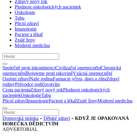
Zdravý nový rok
Plodnost onkologických pacientek
Onkologie
Tabu
Plicní zdraví
Imunologie
Pacient a lékař
Zralé ženy
Moderní medicína
Společně proti inkontinenci
Civilizační onemocnění
Chronická
onemocnění
Bojujeme proti rakovině
Vzácná onemocnění
Osobní zdraví
Naše rodina
Farmacie včera, dnes a zítra
Zdraví
rodiny
Průvodce rodičovstvím
Cesta pacienta
Zdravý nový rok
Plodnost onkologických
pacientek
Onkologie
Tabu
Plicní zdraví
Imunologie
Pacient a lékař
Zralé ženy
Moderní medicína
Domovská stránka
»
Dětské zdraví
»
KDYŽ JE OPAKOVANÁ
HOREČKA DĚDICTVÍM
ADVERTORIAL