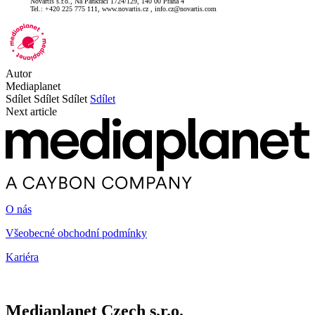
Novartis s.r.o., Na Pankráci 1724/129, 140 00 Praha 4
Tel.: +420 225 775 111, www.novartis.cz ,
info.cz@novartis.com
Autor
Mediaplanet
Sdílet
Sdílet
Sdílet
Sdílet
Next article
O nás
Všeobecné obchodní podmínky
Kariéra
Mediaplanet Czech s.r.o.