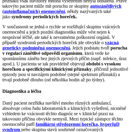
příznaků však navzdory mnoha vyšetřením nebyla odhalena. Právě
takovýto pacient může mít poruchu ze skupiny
autozánětlivých
(autoinflamačních) onemocnění
, někdy nazývaných také
jako
syndromy periodických horeček.
V současnosti se jedná o rychle se rozšiřující skupinu vzácných
onemocnění a jejich pozdní diagnostika může vést nejen k
nesprávné léčbě, ale také k nevratnému poškození orgánů. V
případě syndromů periodických horeček jde obvykle o
vzácná
geneticky podmíněná onemocnění
.
Jejich podstatu tvoří
porucha
v regulaci zánětlivé odpovědi organismu
, která vede ke
spontánnímu zánětu bez jiných zjevných příčin (např. infekce, úraz
apod.). U pacienta se tak pravidelně objevují
období s vysokou
horečkou a specifickými klinickými příznaky
, přičemž jednotlivé
epizody jsou si navzájem podobné (stejné spektrum příznaků) a
trvají podobně dlouho (od několika hodin až po týdny).
Diagnostika a léčba
Daný pacient nezřídka navštíví mnoho různých ambulancí,
absolvuje celou řadu laboratorních a klinických vyšetření, nicméně
vzhledem ke vzácnosti těchto diagnóz se v klinické praxi na
takovouto příčinu obvykle nemyslí. Mezi typické zástupce těchto
onemocnění patří
familiární středozemní horečka, hyperIgD
syndrom
nebo skupina stavů souhrnně označovaných