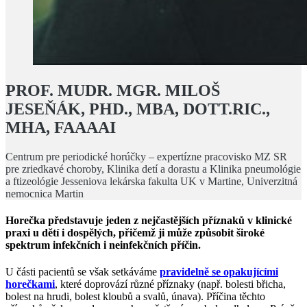
PROF. MUDR. MGR. MILOŠ
JESEŇÁK, PHD., MBA, DOTT.RIC.,
MHA, FAAAAI
Centrum pre periodické horúčky – expertízne pracovisko MZ SR
pre zriedkavé choroby, Klinika detí a dorastu a Klinika pneumológie
a ftizeológie Jesseniova lekárska fakulta UK v Martine, Univerzitná
nemocnica Martin
Horečka představuje jeden z nejčastějších příznaků v klinické
praxi u dětí i dospělých, přičemž ji může způsobit široké
spektrum infekčních i neinfekčních příčin.
U části pacientů se však setkáváme
pravidelně se opakujícími
horečkami
, které doprovází různé příznaky (např. bolesti břicha,
bolest na hrudi, bolest kloubů a svalů, únava). Příčina těchto