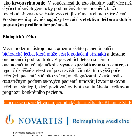
jako
kryopyrinopatie
. V současnosti do této skupiny patří více než
čtyřicet různých geneticky podmíněných onemocnění, takže
podobné pří znaky se často vyskytují v rámci rodiny u více členů.
Po stanovení správné diagnózy lze začít
s efektivní léčbou s dobře
popsaným profilem bezpečnosti.
Biologická léčba
Mezi moderní nástroje managmentu těchto pacientů patří i
biologická léčba, která může vést k potlačení příznaků
a dostane
onemocnění pod kontrolu. V posledních letech se těmto
onemocněním věnuje několik
vysoce specializovaných center
, o
jejichž úspěšné a efektivní práci svědčí čím dál tím vyšší počet
léčených pacientů s těmito vzácnými diagnózami. Zkušenosti s
dostatečným počtem takových pacientů umožňují zvolit takovou
léčebnou strategii, která pozitivně ovlivní kvalitu života i celkovou
prognózu konkrétního pacienta.
Chcete se dozvědět více o periodických horečkách? Klikněte ZDE
CZ2203036467/03/2022