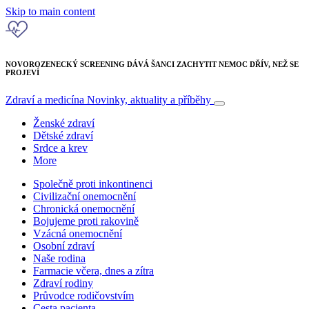
Skip to main content
NOVOROZENECKÝ SCREENING DÁVÁ ŠANCI ZACHYTIT NEMOC DŘÍV, NEŽ SE
PROJEVÍ
Zdraví a medicína
Novinky, aktuality a příběhy
Ženské zdraví
Dětské zdraví
Srdce a krev
More
Společně proti inkontinenci
Civilizační onemocnění
Chronická onemocnění
Bojujeme proti rakovině
Vzácná onemocnění
Osobní zdraví
Naše rodina
Farmacie včera, dnes a zítra
Zdraví rodiny
Průvodce rodičovstvím
Cesta pacienta