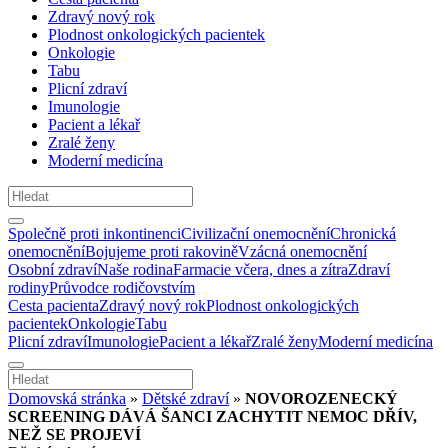
Zdravý nový rok
Plodnost onkologických pacientek
Onkologie
Tabu
Plicní zdraví
Imunologie
Pacient a lékař
Zralé ženy
Moderní medicína
Společně proti inkontinenci
Civilizační onemocnění
Chronická
onemocnění
Bojujeme proti rakovině
Vzácná onemocnění
Osobní zdraví
Naše rodina
Farmacie včera, dnes a zítra
Zdraví
rodiny
Průvodce rodičovstvím
Cesta pacienta
Zdravý nový rok
Plodnost onkologických
pacientek
Onkologie
Tabu
Plicní zdraví
Imunologie
Pacient a lékař
Zralé ženy
Moderní medicína
Domovská stránka
»
Dětské zdraví
»
NOVOROZENECKÝ
SCREENING DÁVÁ ŠANCI ZACHYTIT NEMOC DŘÍV,
NEŽ SE PROJEVÍ