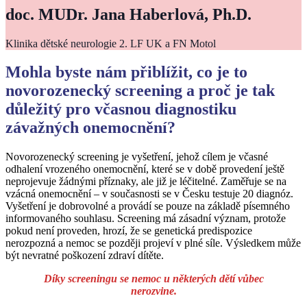
doc. MUDr. Jana Haberlová, Ph.D.
Klinika dětské neurologie 2. LF UK a FN Motol
Mohla byste nám přiblížit, co je to
novorozenecký screening a proč je tak
důležitý pro včasnou diagnostiku
závažných onemocnění?
Novorozenecký screening je vyšetření, jehož cílem je včasné
odhalení vrozeného onemocnění, které se v době provedení ještě
neprojevuje žádnými příznaky, ale již je léčitelné. Zaměřuje se na
vzácná onemocnění – v současnosti se v Česku testuje 20 diagnóz.
Vyšetření je dobrovolné a provádí se pouze na základě písemného
informovaného souhlasu. Screening má zásadní význam, protože
pokud není proveden, hrozí, že se genetická predispozice
nerozpozná a nemoc se později projeví v plné síle. Výsledkem může
být nevratné poškození zdraví dítěte.
Díky screeningu se nemoc u některých dětí vůbec
nerozvine.