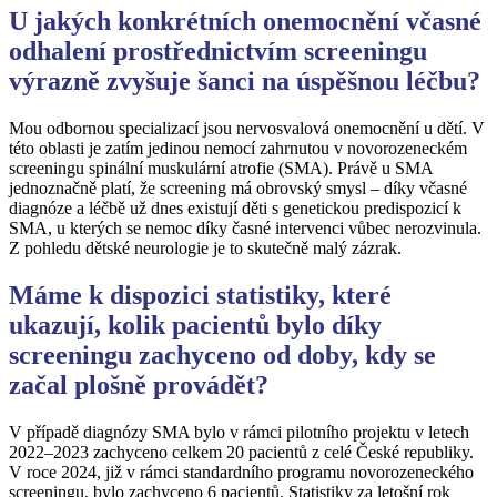
U jakých konkrétních onemocnění včasné
odhalení prostřednictvím screeningu
výrazně zvyšuje šanci na úspěšnou léčbu?
Mou odbornou specializací jsou nervosvalová onemocnění u dětí. V
této oblasti je zatím jedinou nemocí zahrnutou v novorozeneckém
screeningu spinální muskulární atrofie (SMA). Právě u SMA
jednoznačně platí, že screening má obrovský smysl – díky včasné
diagnóze a léčbě už dnes existují děti s genetickou predispozicí k
SMA, u kterých se nemoc díky časné intervenci vůbec nerozvinula.
Z pohledu dětské neurologie je to skutečně malý zázrak.
Máme k dispozici statistiky, které
ukazují, kolik pacientů bylo díky
screeningu zachyceno od doby, kdy se
začal plošně provádět?
V případě diagnózy SMA bylo v rámci pilotního projektu v letech
2022–2023 zachyceno celkem 20 pacientů z celé České republiky.
V roce 2024, již v rámci standardního programu novorozeneckého
screeningu, bylo zachyceno 6 pacientů. Statistiky za letošní rok