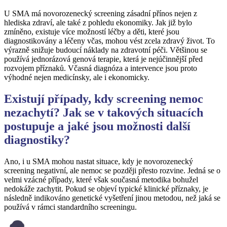
U SMA má novorozenecký screening zásadní přínos nejen z
hlediska zdraví, ale také z pohledu ekonomiky. Jak již bylo
zmíněno, existuje více možností léčby a děti, které jsou
diagnostikovány a léčeny včas, mohou vést zcela zdravý život. To
výrazně snižuje budoucí náklady na zdravotní péči. Většinou se
používá jednorázová genová terapie, která je nejúčinnější před
rozvojem příznaků. Včasná diagnóza a intervence jsou proto
výhodné nejen medicínsky, ale i ekonomicky.
Existují případy, kdy screening nemoc
nezachytí? Jak se v takových situacích
postupuje a jaké jsou možnosti další
diagnostiky?
Ano, i u SMA mohou nastat situace, kdy je novorozenecký
screening negativní, ale nemoc se později přesto rozvine. Jedná se o
velmi vzácné případy, které však současná metodika bohužel
nedokáže zachytit. Pokud se objeví typické klinické příznaky, je
následně indikováno genetické vyšetření jinou metodou, než jaká se
používá v rámci standardního screeningu.