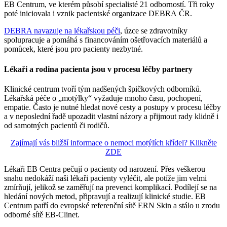
EB Centrum, ve kterém působí specialisté 21 odborností. Tři roky
poté iniciovala i vznik pacientské organizace DEBRA ČR.
DEBRA navazuje na lékařskou péči
, úzce se zdravotníky
spolupracuje a pomáhá s financováním ošetřovacích materiálů a
pomůcek, které jsou pro pacienty nezbytné.
Lékaři a rodina pacienta jsou v procesu léčby partnery
Klinické centrum tvoří tým nadšených špičkových odborníků.
Lékařská péče o „motýlky“ vyžaduje mnoho času, pochopení,
empatie. Často je nutné hledat nové cesty a postupy v procesu léčby
a v neposlední řadě upozadit vlastní názory a přijmout rady klidně i
od samotných pacientů či rodičů.
Zajímají vás bližší informace o nemoci motýlích křídel? Klikněte
ZDE
Lékaři EB Centra pečují o pacienty od narození. Přes veškerou
snahu nedokáží naši lékaři pacienty vyléčit, ale potíže jim velmi
zmírňují, jelikož se zaměřují na prevenci komplikací. Podílejí se na
hledání nových metod, připravují a realizují klinické studie. EB
Centrum patří do evropské referenční sítě ERN Skin a stálo u zrodu
odborné sítě EB-Clinet.