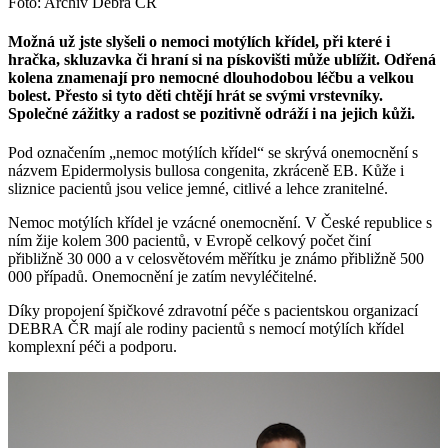
Foto: Archiv Debra ČR
Možná už jste slyšeli o nemoci motýlích křídel, při které i
hračka, skluzavka či hraní si na pískovišti může ublížit. Odřená
kolena znamenají pro nemocné dlouhodobou léčbu a velkou
bolest. Přesto si tyto děti chtějí hrát se svými vrstevníky.
Společné zážitky a radost se pozitivně odráží i na jejich kůži.
Pod označením „nemoc motýlích křídel“ se skrývá onemocnění s
názvem Epidermolysis bullosa congenita, zkráceně EB. Kůže i
sliznice pacientů jsou velice jemné, citlivé a lehce zranitelné.
Nemoc motýlích křídel je vzácné onemocnění. V České republice s
ním žije kolem 300 pacientů, v Evropě celkový počet činí
přibližně 30 000 a v celosvětovém měřítku je známo přibližně 500
000 případů. Onemocnění je zatím nevyléčitelné.
Díky propojení špičkové zdravotní péče s pacientskou organizací
DEBRA ČR mají ale rodiny pacientů s nemocí motýlích křídel
komplexní péči a podporu.