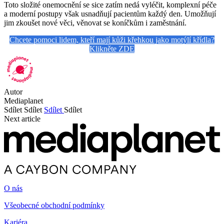
Toto složité onemocnění se sice zatím nedá vyléčit, komplexní péče
a moderní postupy však usnadňují pacientům každý den. Umožňují
jim zkoušet nové věci, věnovat se koníčkům i zaměstnání.
Chcete pomoci lidem, kteří mají kůži křehkou jako motýlí křídla?
Klikněte ZDE
Autor
Mediaplanet
Sdílet
Sdílet
Sdílet
Sdílet
Next article
O nás
Všeobecné obchodní podmínky
Kariéra