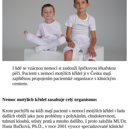
I lidé se vzácnou nemocí si zaslouží špičkovou lékařskou
péči. Pacienti s nemocí motýlích křídel ji v Česku mají
zajištěnou propojením pacientské organizace s klinickým
centrem.
Nemoc motýlích křídel zasahuje celý organismus
Krom puchýřů na kůži mají pacienti s nemocí motýlích křídel i řadu
dalších obtíží jako jsou problémy s polykáním, chudokrevnost,
tuhnutí kloubů, srůsty prstů a mnoho dalšího. I proto založila MUDr.
Hana Bučková, Ph.D., v roce 2001 vysoce specializované klinické