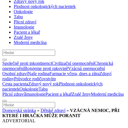
Zdravý nový rok
Plodnost onkologických pacientek
Onkologie
Tabu
Plicní zdraví
Imunologie
Pacient a lékař
Zralé ženy
Moderní medicína
Společně proti inkontinenci
Civilizační onemocnění
Chronická
onemocnění
Bojujeme proti rakovině
Vzácná onemocnění
Osobní zdraví
Naše rodina
Farmacie včera, dnes a zítra
Zdraví
rodiny
Průvodce rodičovstvím
Cesta pacienta
Zdravý nový rok
Plodnost onkologických
pacientek
Onkologie
Tabu
Plicní zdraví
Imunologie
Pacient a lékař
Zralé ženy
Moderní medicína
Domovská stránka
»
Dětské zdraví
»
VZÁCNÁ NEMOC, PŘI
KTERÉ I HRAČKA MŮŽE PORANIT
ADVERTORIAL