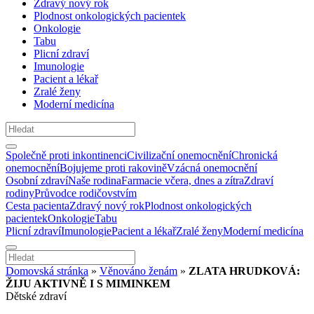
Zdravý nový rok
Plodnost onkologických pacientek
Onkologie
Tabu
Plicní zdraví
Imunologie
Pacient a lékař
Zralé ženy
Moderní medicína
Společně proti inkontinenci
Civilizační onemocnění
Chronická
onemocnění
Bojujeme proti rakovině
Vzácná onemocnění
Osobní zdraví
Naše rodina
Farmacie včera, dnes a zítra
Zdraví
rodiny
Průvodce rodičovstvím
Cesta pacienta
Zdravý nový rok
Plodnost onkologických
pacientek
Onkologie
Tabu
Plicní zdraví
Imunologie
Pacient a lékař
Zralé ženy
Moderní medicína
Domovská stránka
»
Věnováno ženám
»
ZLATA HRUDKOVÁ:
ŽIJU AKTIVNĚ I S MIMINKEM
Dětské zdraví