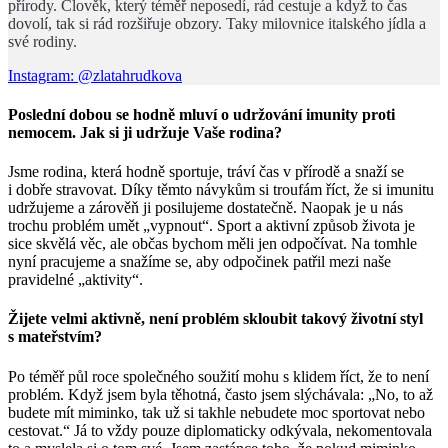
přírody. Člověk, který téměř neposedí, rád cestuje a když to čas
dovolí, tak si rád rozšiřuje obzory. Taky milovnice italského jídla a
své rodiny.
Instagram: @zlatahrudkova
Poslední dobou se hodně mluví o udržování imunity proti
nemocem. Jak si ji udržuje Vaše rodina?
Jsme rodina, která hodně sportuje, tráví čas v přírodě a snaží se
i dobře stravovat. Díky těmto návykům si troufám říct, že si imunitu
udržujeme a zárověň ji posilujeme dostatečně. Naopak je u nás
trochu problém umět „vypnout“. Sport a aktivní způsob života je
sice skvělá věc, ale občas bychom měli jen odpočívat. Na tomhle
nyní pracujeme a snažíme se, aby odpočinek patřil mezi naše
pravidelné „aktivity“.
Žijete velmi aktivně, není problém skloubit takový životní styl
s mateřstvím?
Po téměř půl roce společného soužití mohu s klidem říct, že to není
problém. Když jsem byla těhotná, často jsem slýchávala: „No, to až
budete mít miminko, tak už si takhle nebudete moc sportovat nebo
cestovat.“ Já to vždy pouze diplomaticky odkývala, nekomentovala