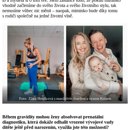
to a myslela si o tom své. Jsem zastánce toho, že pokud miminko
vhodně začleníme do svého života a svého životního stylu, tak
nemusíme vůbec nic měnit – naopak, miminko bude díky tomu
s rodiči společně na jedné životní vlně.
Foto: Zlata Hrudková s manželem Josefem a synem Krisem
Během gravidity mohou ženy absolvovat prenatální
diagnostiku, která dokáže odhalit vrozené vývojové vady
dítěte ještě před narozením, využila jste této možnosti?