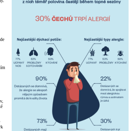
ny.
ede
ním
v,
ké
e
yk