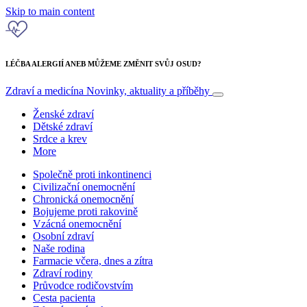
Skip to main content
LÉČBA ALERGIÍ ANEB MŮŽEME ZMĚNIT SVŮJ OSUD?
Zdraví a medicína
Novinky, aktuality a příběhy
Ženské zdraví
Dětské zdraví
Srdce a krev
More
Společně proti inkontinenci
Civilizační onemocnění
Chronická onemocnění
Bojujeme proti rakovině
Vzácná onemocnění
Osobní zdraví
Naše rodina
Farmacie včera, dnes a zítra
Zdraví rodiny
Průvodce rodičovstvím
Cesta pacienta