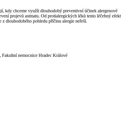
gií, kdy chceme využít dlouhodobý preventivní účinek alergenové
vení projevů astmatu. Od protialergických léků tento léčebný efekt
e z dlouhodobého pohledu příčinu alergie neřeší.
, Fakultní nemocnice Hradec Králové