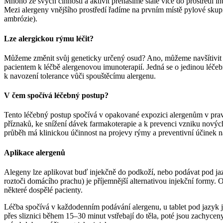
Mnoho ze svých činností a aktivit přenášíme stále více do prostředí in
Mezi alergeny vnějšího prostředí řadíme na prvním místě pylové skupi
ambrózie).
Lze alergickou rýmu léčit?
Můžeme změnit svůj geneticky určený osud? Ano, můžeme navšítivit s
pacientem k léčbě alergenovou imunoterapií. Jedná se o jedinou léč
k navození tolerance vůči spouštěcímu alergenu.
V čem spočívá léčebný postup?
Tento léčebný postup spočívá v opakované expozici alergenům v pravi
příznaků, ke snížení dávek farmakoterapie a k prevenci vzniku nových 
průběh má klinickou účinnost na projevy rýmy a preventivní účinek 
Aplikace alergenů
Alegeny lze aplikovat buď injekčně do podkoží, nebo podávat pod jaz
roztoči domácího prachu) je příjemnější alternativou injekční formy. 
některé dospělé pacienty.
Léčba spočívá v každodenním podávání alergenu, u tablet pod jazyk j
přes sliznici během 15–30 minut vstřebají do těla, poté jsou zachyc