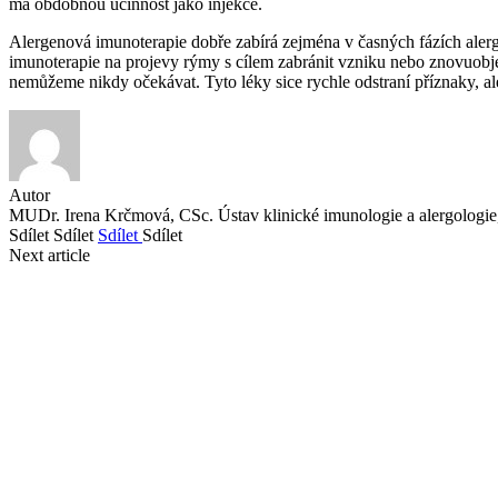
má obdobnou účinnost jako injekce.
Alergenová imunoterapie dobře zabírá zejména v časných fázích aler
imunoterapie na projevy rýmy s cílem zabránit vzniku nebo znovuobje
nemůžeme nikdy očekávat. Tyto léky sice rychle odstraní příznaky, al
Autor
MUDr. Irena Krčmová, CSc. Ústav klinické imunologie a alergologie
Sdílet
Sdílet
Sdílet
Sdílet
Next article