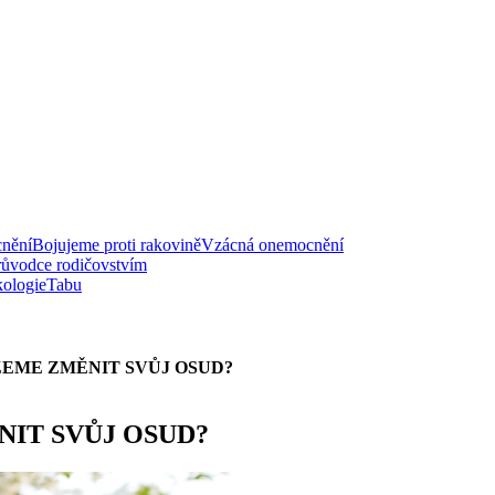
nění
Bojujeme proti rakovině
Vzácná onemocnění
růvodce rodičovstvím
ologie
Tabu
ŽEME ZMĚNIT SVŮJ OSUD?
IT SVŮJ OSUD?