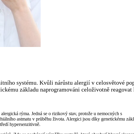
ního systému. Kvůli nárůstu alergií v celosvětové po
etickému základu naprogramováni celoživotně reagovat 
lergická rýma. Jedná se o rizikový stav, protože u nemocných s
nchiálního astmatu v průběhu života. Alergici jsou díky genetickému zák
tředí hypersenzitivně.