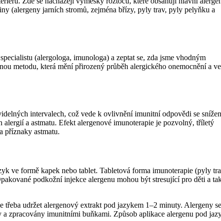
teriérů. Zde se nacházejí výměšky roztočů, které obsahují hlavní alerge
ny (alergeny jarních stromů, zejména břízy, pyly trav, pyly pelyňku a
pecialistu (alergologa, imunologa) a zeptat se, zda jsme vhodným
ebnou metodu, která mění přirozený průběh alergického onemocnění a v
delných intervalech, což vede k ovlivnění imunitní odpovědi se sníže
alergií a astmatu. Efekt alergenové imunoterapie je pozvolný, tříletý
na příznaky astmatu.
yk ve formě kapek nebo tablet. Tabletová forma imunoterapie (pyly tra
Opakované podkožní injekce alergenu mohou být stresující pro děti a ta
e třeba udržet alergenový extrakt pod jazykem 1–2 minuty. Alergeny s
eny a zpracovány imunitními buňkami. Způsob aplikace alergenu pod jaz