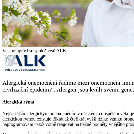
Ve spolupráci se společností ALK
Alergická onemocnění řadíme mezi onemocnění imunit
civilizační epidemii“. Alergici jsou kvůli svému gen
Alergická rýma
Nejčastějším alergickým onemocněním v dětském a dospělém věku je a
alergickou rýmou existuje třikrát až čtyřikrát vyšší riziko vzniku bro
naprogramováni celoživotně reagovat na běžné podněty vnějšího pros