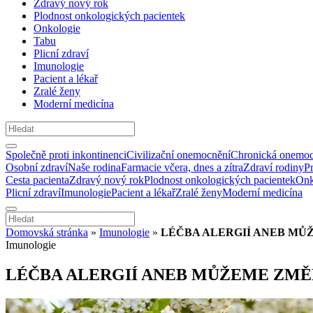
Zdravý nový rok
Plodnost onkologických pacientek
Onkologie
Tabu
Plicní zdraví
Imunologie
Pacient a lékař
Zralé ženy
Moderní medicína
Společně proti inkontinenci
Civilizační onemocnění
Chronická onemoc
Osobní zdraví
Naše rodina
Farmacie včera, dnes a zítra
Zdraví rodiny
P
Cesta pacienta
Zdravý nový rok
Plodnost onkologických pacientek
Onk
Plicní zdraví
Imunologie
Pacient a lékař
Zralé ženy
Moderní medicína
Domovská stránka
»
Imunologie
»
LÉČBA ALERGIÍ ANEB MŮ
Imunologie
LÉČBA ALERGIÍ ANEB MŮŽEME ZMĚN