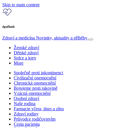
Skip to main content
dgnfhmh
Zdraví a medicína
Novinky, aktuality a příběhy
Ženské zdraví
Dětské zdraví
Srdce a krev
More
Společně proti inkontinenci
Civilizační onemocnění
Chronická onemocnění
Bojujeme proti rakovině
Vzácná onemocnění
Osobní zdraví
Naše rodina
Farmacie včera, dnes a zítra
Zdraví rodiny
Průvodce rodičovstvím
Cesta pacienta