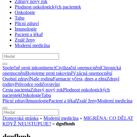
Zdravý nový rok
Plodnost onkologických pacientek
Onkologie
Tabu
Plicní zdraví
Imunologie
Pacient a lékař
Zralé ženy
Moderní medicína
Společně proti inkontinenci
Civilizační onemocnění
Chronická
onemocnění
Bojujeme proti rakovině
Vzácná onemocnění
Osobní zdraví
Naše rodina
Farmacie včera, dnes a zítra
Zdraví
rodiny
Průvodce rodičovstvím
Cesta pacienta
Zdravý nový rok
Plodnost onkologických
pacientek
Onkologie
Tabu
Plicní zdraví
Imunologie
Pacient a lékař
Zralé ženy
Moderní medicína
Domovská stránka
»
Moderní medicína
»
MIGRÉNA: CO DĚLAT
KDYŽ NEUSTUPUJE?
»
dgnfhmh
dgnfhmh