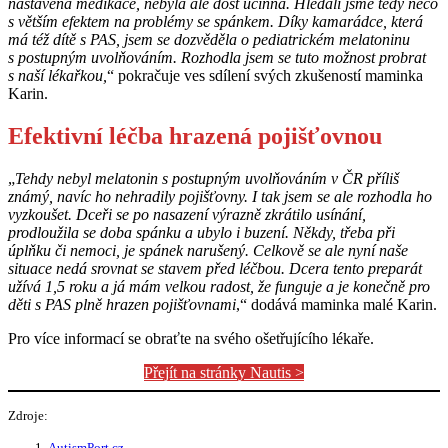
nastavena medikace, nebyla ale dost účinná. Hledali jsme tedy něco
s větším efektem na problémy se spánkem. Díky kamarádce, která
má též dítě s PAS, jsem se dozvěděla o pediatrickém melatoninu
s postupným uvolňováním. Rozhodla jsem se tuto možnost probrat
s naší lékařkou,
“ pokračuje ves sdílení svých zkušeností maminka
Karin.
Efektivní léčba hrazená pojišťovnou
„
Tehdy nebyl melatonin s postupným uvolňováním v ČR příliš
známý, navíc ho nehradily pojišťovny. I tak jsem se ale rozhodla ho
vyzkoušet. Dceři se po nasazení výrazně zkrátilo usínání,
prodloužila se doba spánku a ubylo i buzení. Někdy, třeba při
úplňku či nemoci, je spánek narušený. Celkově se ale nyní naše
situace nedá srovnat se stavem před léčbou. Dcera tento preparát
užívá 1,5 roku a já mám velkou radost, že funguje a je konečně pro
děti s PAS plně hrazen pojišťovnami
,“ dodává maminka malé Karin.
Pro více informací se obraťte na svého ošetřujícího lékaře.
Přejít na stránky Nautis >
Zdroje:
AutismPort.cz