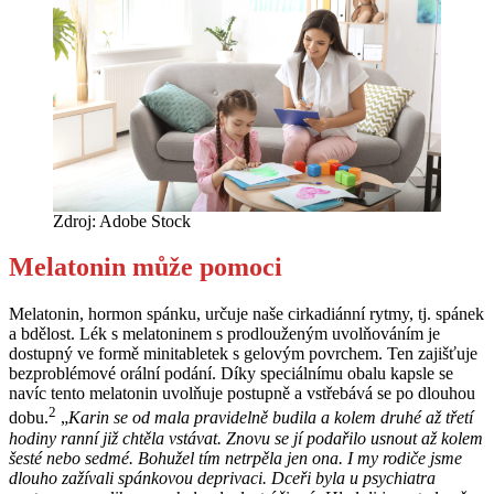
Zdroj: Adobe Stock
Melatonin může pomoci
Melatonin, hormon spánku, určuje naše cirkadiánní rytmy, tj. spánek
a bdělost. Lék s melatoninem s prodlouženým uvolňováním je
dostupný ve formě minitabletek s gelovým povrchem. Ten zajišťuje
bezproblémové orální podání. Díky speciálnímu obalu kapsle se
navíc tento melatonin uvolňuje postupně a vstřebává se po dlouhou
2
dobu.
„
Karin se od mala pravidelně budila a kolem druhé až třetí
hodiny ranní již chtěla vstávat. Znovu se jí podařilo usnout až kolem
šesté nebo sedmé. Bohužel tím netrpěla jen ona. I my rodiče jsme
dlouho zažívali spánkovou deprivaci. Dceři byla u psychiatra