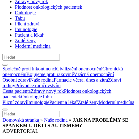
Zdravý nový rok
Plodnost onkologických pacientek
Onkologie
Tabu
Plicní zdraví
Imunologie
Pacient a lékař
Zralé ženy
Moderní medicína
Společně proti inkontinenci
Civilizační onemocnění
Chronická
onemocnění
Bojujeme proti rakovině
Vzácná onemocnění
Osobní zdraví
Naše rodina
Farmacie včera, dnes a zítra
Zdraví
rodiny
Průvodce rodičovstvím
Cesta pacienta
Zdravý nový rok
Plodnost onkologických
pacientek
Onkologie
Tabu
Plicní zdraví
Imunologie
Pacient a lékař
Zralé ženy
Moderní medicína
Domovská stránka
»
Naše rodina
»
JAK NA PROBLÉMY SE
SPÁNKEM U DĚTÍ S AUTISMEM?
ADVERTORIAL