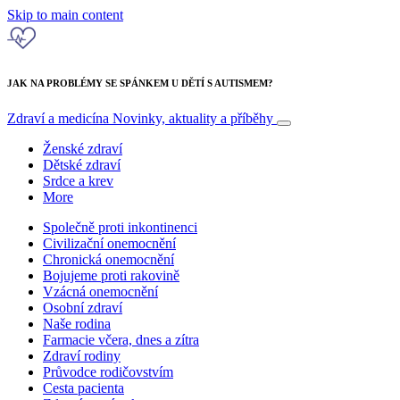
Skip to main content
JAK NA PROBLÉMY SE SPÁNKEM U DĚTÍ S AUTISMEM?
Zdraví a medicína
Novinky, aktuality a příběhy
Ženské zdraví
Dětské zdraví
Srdce a krev
More
Společně proti inkontinenci
Civilizační onemocnění
Chronická onemocnění
Bojujeme proti rakovině
Vzácná onemocnění
Osobní zdraví
Naše rodina
Farmacie včera, dnes a zítra
Zdraví rodiny
Průvodce rodičovstvím
Cesta pacienta