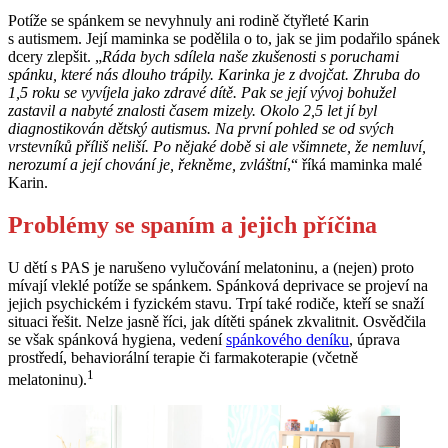
Potíže se spánkem se nevyhnuly ani rodině čtyřleté Karin
s autismem. Její maminka se podělila o to, jak se jim podařilo spánek
dcery zlepšit. „
Ráda bych sdílela naše zkušenosti s poruchami
spánku, které nás dlouho trápily. Karinka je z dvojčat. Zhruba do
1,5 roku se vyvíjela jako zdravé dítě. Pak se její vývoj bohužel
zastavil a nabyté znalosti časem mizely. Okolo 2,5 let jí byl
diagnostikován dětský autismus. Na první pohled se od svých
vrstevníků příliš neliší. Po nějaké době si ale všimnete, že nemluví,
nerozumí a její chování je, řekněme, zvláštní
,“ říká maminka malé
Karin.
Problémy se spaním a jejich příčina
U dětí s PAS je narušeno vylučování melatoninu, a (nejen) proto
mívají vleklé potíže se spánkem. Spánková deprivace se projeví na
jejich psychickém i fyzickém stavu. Trpí také rodiče, kteří se snaží
situaci řešit. Nelze jasně říci, jak dítěti spánek zkvalitnit. Osvědčila
se však spánková hygiena, vedení
spánkového deníku
, úprava
prostředí, behaviorální terapie či farmakoterapie (včetně
1
melatoninu).