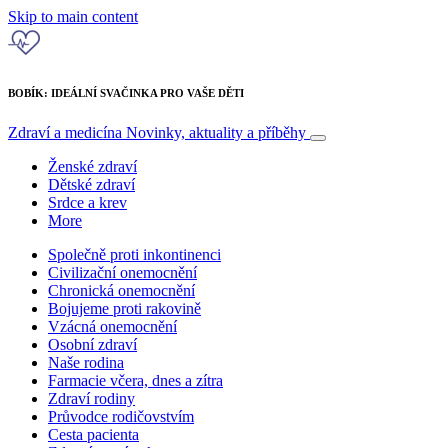
Skip to main content
BOBÍK: IDEÁLNÍ SVAČINKA PRO VAŠE DĚTI
Zdraví a medicína
Novinky, aktuality a příběhy
Ženské zdraví
Dětské zdraví
Srdce a krev
More
Společně proti inkontinenci
Civilizační onemocnění
Chronická onemocnění
Bojujeme proti rakovině
Vzácná onemocnění
Osobní zdraví
Naše rodina
Farmacie včera, dnes a zítra
Zdraví rodiny
Průvodce rodičovstvím
Cesta pacienta