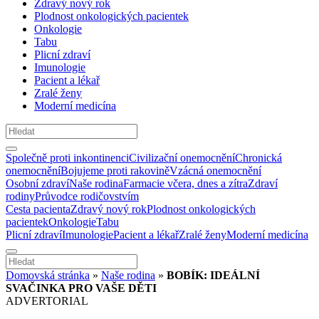
Zdravý nový rok
Plodnost onkologických pacientek
Onkologie
Tabu
Plicní zdraví
Imunologie
Pacient a lékař
Zralé ženy
Moderní medicína
Společně proti inkontinenci
Civilizační onemocnění
Chronická
onemocnění
Bojujeme proti rakovině
Vzácná onemocnění
Osobní zdraví
Naše rodina
Farmacie včera, dnes a zítra
Zdraví
rodiny
Průvodce rodičovstvím
Cesta pacienta
Zdravý nový rok
Plodnost onkologických
pacientek
Onkologie
Tabu
Plicní zdraví
Imunologie
Pacient a lékař
Zralé ženy
Moderní medicína
Domovská stránka
»
Naše rodina
»
BOBÍK: IDEÁLNÍ
SVAČINKA PRO VAŠE DĚTI
ADVERTORIAL