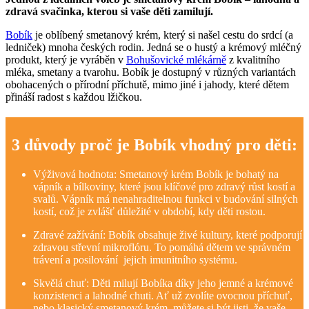
zdravá svačinka, kterou si vaše děti zamilují.
Bobík
je oblíbený smetanový krém, který si našel cestu do srdcí (a
ledniček) mnoha českých rodin. Jedná se o hustý a krémový mléčný
produkt, který je vyráběn v
Bohušovické mlékárně
z kvalitního
mléka, smetany a tvarohu. Bobík je dostupný v různých variantách
obohacených o přírodní příchutě, mimo jiné i jahody, které dětem
přináší radost s každou lžičkou.
3 důvody proč je Bobík vhodný pro děti:
Výživová hodnota: Smetanový krém Bobík je bohatý na
vápník a bílkoviny, které jsou klíčové pro zdravý růst kostí a
svalů. Vápník má nenahraditelnou funkci v budování silných
kostí, což je zvlášť důležité v období, kdy děti rostou.
Zdravé zažívání: Bobík obsahuje živé kultury, které podporují
zdravou střevní mikroflóru. To pomáhá dětem ve správném
trávení a posilování jejich imunitního systému.
Skvělá chuť: Děti milují Bobíka díky jeho jemné a krémové
konzistenci a lahodné chuti. Ať už zvolíte ovocnou příchuť,
nebo klasický smetanový krém, můžete si být jisti, že vaše