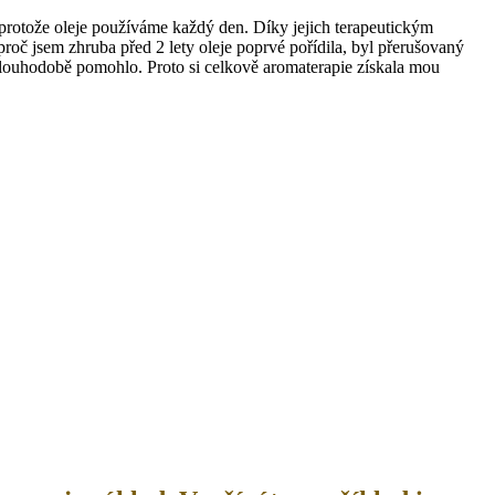
l, protože oleje používáme každý den. Díky jejich terapeutickým
oč jsem zhruba před 2 lety oleje poprvé pořídila, byl přerušovaný
 dlouhodobě pomohlo. Proto si celkově aromaterapie získala mou