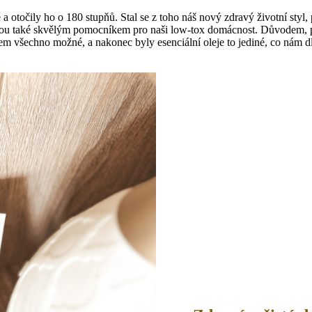
ě a otočily ho o 180 stupňů. Stal se z toho náš nový zdravý životní sty
jsou také skvělým pomocníkem pro naši low-tox domácnost. Důvodem, pr
jsem všechno možné, a nakonec byly esenciální oleje to jediné, co nám