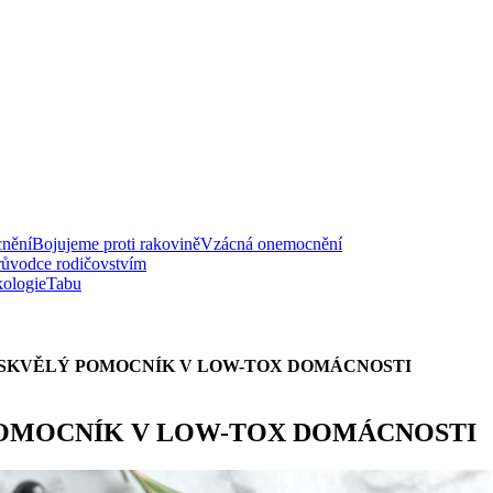
nění
Bojujeme proti rakovině
Vzácná onemocnění
růvodce rodičovstvím
ologie
Tabu
 SKVĚLÝ POMOCNÍK V LOW-TOX DOMÁCNOSTI
POMOCNÍK V LOW-TOX DOMÁCNOSTI