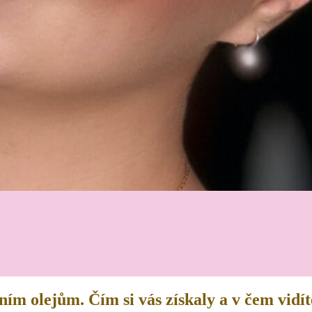
ním olejům. Čím si vás získaly a v čem vidí