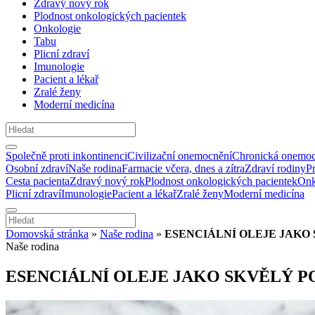
Zdravý nový rok
Plodnost onkologických pacientek
Onkologie
Tabu
Plicní zdraví
Imunologie
Pacient a lékař
Zralé ženy
Moderní medicína
Společně proti inkontinenci
Civilizační onemocnění
Chronická onemoc
Osobní zdraví
Naše rodina
Farmacie včera, dnes a zítra
Zdraví rodiny
P
Cesta pacienta
Zdravý nový rok
Plodnost onkologických pacientek
Onk
Plicní zdraví
Imunologie
Pacient a lékař
Zralé ženy
Moderní medicína
Domovská stránka
»
Naše rodina
»
ESENCIÁLNÍ OLEJE JAKO
Naše rodina
ESENCIÁLNÍ OLEJE JAKO SKVĚLÝ 